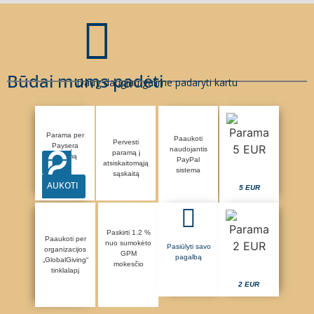
Būdai mums padėti
Daug daugiau galime padaryti kartu
Parama per
Paaukoti
Pervesti
Paysera
naudojantis
paramą į
sistemą
PayPal
atsiskaitomąją
sistema
sąskaitą
AUKOTI
5 EUR
Paskirti 1.2 %
Paaukoti per
nuo sumokėto
Pasiūlyti savo
organizacijos
GPM
pagalbą
„GlobalGiving“
mokesčio
tinklalapį
2 EUR