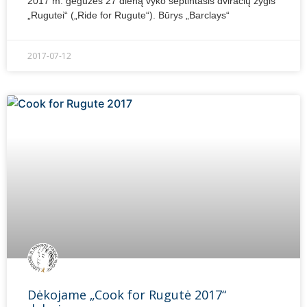
2017 m. gegužės 27 dieną vyko septintasis dviračių žygis
„Rugutei“ („Ride for Rugute“). Būrys „Barclays“
2017-07-12
Dėkojame „Cook for Rugutė 2017“