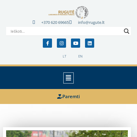
+370 620 69665
info@rugute.lt
LT
EN
Paremti