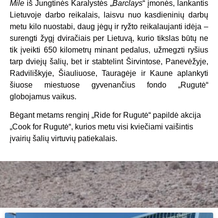
Mile
iš Jungtinės Karalystės
„
Barclays
“ įmonės
, lankantis
Lietuvoje darbo reikalais, laisvu nuo kasdieninių darbų
metu kilo nuostabi, daug jėgų ir ryžto reikalaujanti idėja –
surengti žygį dviračiais per Lietuvą, kurio tikslas būtų ne
tik įveikti 650 kilometrų minant pedalus, užmegzti ryšius
tarp dviejų šalių, bet ir stabtelint Širvintose, Panevėžyje,
Radviliškyje, Šiauliuose, Tauragėje ir Kaune aplankyti
šiuose miestuose gyvenančius fondo „Rugutė“
globojamus vaikus.
Bėgant metams renginį „Ride for Rugutė“ papildė akcija
„Cook for Rugutė“, kurios metu visi kviečiami vaišintis
įvairių šalių virtuvių patiekalais.