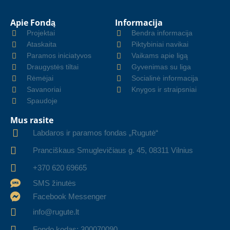
Apie Fondą
Informacija
Projektai
Bendra informacija
Ataskaita
Piktybiniai navikai
Paramos iniciatyvos
Vaikams apie ligą
Draugystės tiltai
Gyvenimas su liga
Rėmėjai
Socialinė informacija
Savanoriai
Knygos ir straipsniai
Spaudoje
Mus rasite
Labdaros ir paramos fondas „Rugutė“
Pranciškaus Smuglevičiaus g. 45, 08311 Vilnius
+370 620 69665
SMS žinutės
Facebook Messenger
info@rugute.lt
Fondo kodas: 300070090