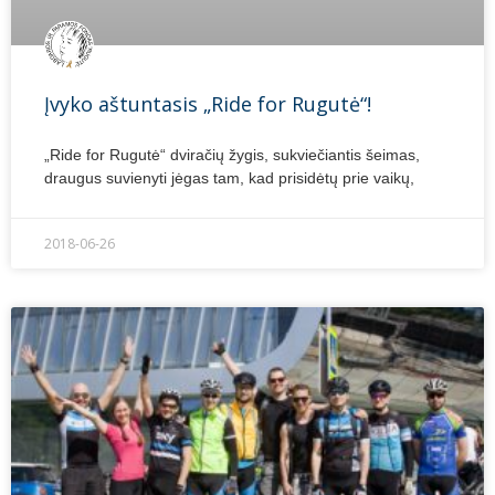
Įvyko aštuntasis „Ride for Rugutė“!
„Ride for Rugutė“ dviračių žygis, sukviečiantis šeimas,
draugus suvienyti jėgas tam, kad prisidėtų prie vaikų,
2018-06-26