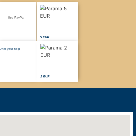
Use PayPal
5 EUR
Offer your help
2 EUR