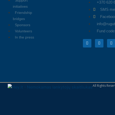
Support
+370 620 
initiatives
SMS me
Friendship
Faceboo
bridges
info@rugute
Sponsors
Fund code
Volunteers
In the press
All Rights Res