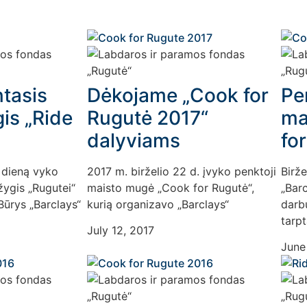
ntasis
Dėkojame „Cook for
Pe
gis „Ride
Rugutė 2017“
ma
dalyviams
fo
 dieną vyko
2017 m. birželio 22 d. įvyko penktoji
Birže
žygis „Rugutei“
maisto mugė „Cook for Rugutė“,
„Barc
Būrys „Barclays“
kurią organizavo „Barclays“
darbu
tarpt
July 12, 2017
June