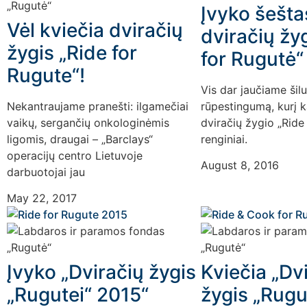
Įvyko šešta
Vėl kviečia dviračių
dviračių žy
žygis „Ride for
for Rugutė“
Rugute“!
Vis dar jaučiame šil
Nekantraujame pranešti: ilgamečiai
rūpestingumą, kurį k
vaikų, sergančių onkologinėmis
dviračių žygio „Ride
ligomis, draugai – „Barclays“
renginiai.
operacijų centro Lietuvoje
August 8, 2016
darbuotojai jau
May 22, 2017
Įvyko „Dviračių žygis
Kviečia „Dv
„Rugutei“ 2015“
žygis „Rugu