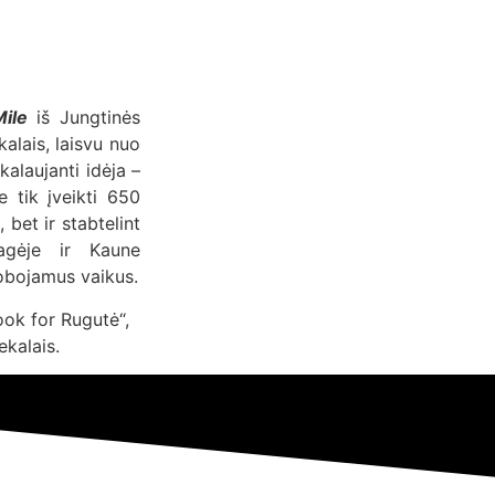
ile
iš Jungtinės
kalais, laisvu nuo
kalaujanti idėja –
e tik įveikti 650
 bet ir stabtelint
uragėje ir Kaune
obojamus vaikus.
ook for Rugutė“,
ekalais.