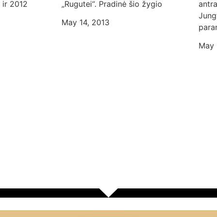
 ir 2012
„Rugutei“. Pradinė šio žygio
antra
Jung
May 14, 2013
para
May 