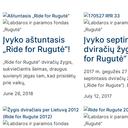
Įvyko aštuntasis
Įvyko septi
„Ride for Rugutė“!
dviračių žy
for Rugutė“
„Ride for Rugutė“ dviračių žygis,
sukviečiantis šeimas, draugus
2017 m. gegužės 27
suvienyti jėgas tam, kad prisidėtų
septintasis dviračių 
prie vaikų,
(„Ride for Rugute“). 
June 26, 2018
July 12, 2017