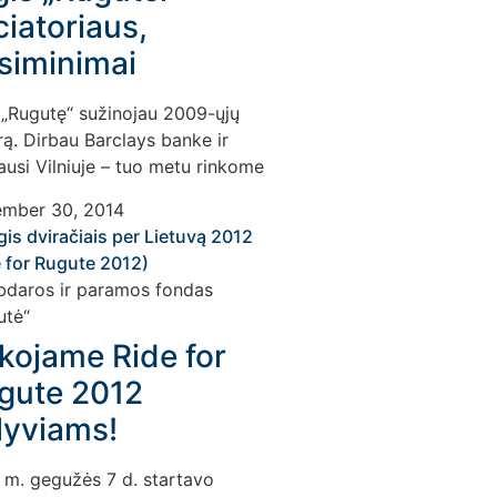
ciatoriaus,
isiminimai
 „Rugutę“ sužinojau 2009-ųjų
ą. Dirbau Barclays banke ir
ausi Vilniuje – tuo metu rinkome
mber 30, 2014
kojame Ride for
gute 2012
lyviams!
 m. gegužės 7 d. startavo