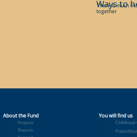
Ways to h
There is much mo
together
About the Fund
You will find us
Childhood
Projects
Reports
Pranciškus