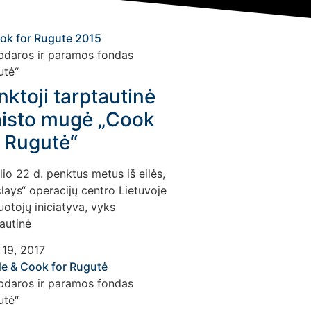
nktoji tarptautinė
isto mugė „Cook
r Rugutė“
lio 22 d. penktus metus iš eilės,
lays“ operacijų centro Lietuvoje
otojų iniciatyva, vyks
autinė
 19, 2017