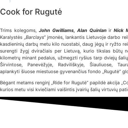
Cook for Rugutė
Trims kolegoms,
John Gwilliams, Alan Quinlan
ir
Nick M
Karalystės
„
Barclays
“ įmonės
, lankantis Lietuvoje darbo rei
kasdieninių darbų metu kilo nuostabi, daug jėgų ir ryžto rei
surengti žygį dviračiais per Lietuvą, kurio tikslas būtų n
kilometrų minant pedalus, užmegzti ryšius tarp dviejų šalių,
Širvintose, Panevėžyje, Radviliškyje, Šiauliuose, Ta
aplankyti šiuose miestuose gyvenančius fondo „Rugutė“ gl
Bėgant metams renginį „Ride for Rugutė“ papildė akcija „C
kurios metu visi kviečiami vaišintis įvairių šalių virtuvių pati