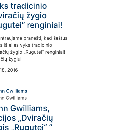
ks tradicinio
viračių žygio
gutei“ renginiai!
ntraujame pranešti, kad šeštus
 iš eilės vyks tradicinio
ačių žygio „Rugutei“ renginiai!
čių žygiui
18, 2016
hn Gwilliams,
cijos „Dviračių
is „Rugutei“ “