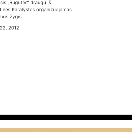
sis „Rugutės“ draugų iš
tinės Karalystės organizuojamas
mos žygis
22, 2012