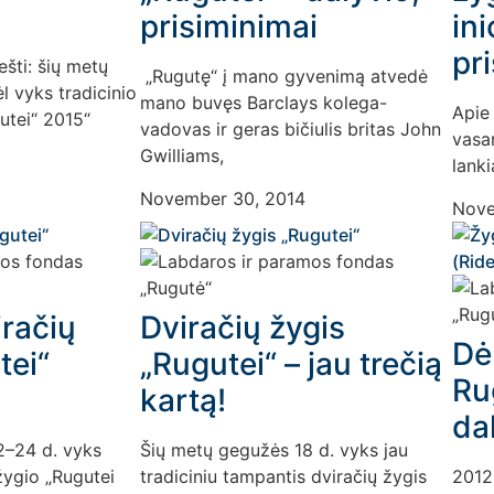
prisiminimai
ini
pr
šti: šių metų
„Rugutę“ į mano gyvenimą atvedė
 vyks tradicinio
mano buvęs Barclays kolega-
Apie
utei“ 2015“
vadovas ir geras bičiulis britas John
vasar
Gwilliams,
lanki
November 30, 2014
Nove
iračių
Dviračių žygis
Dė
tei“
„Rugutei“ – jau trečią
Ru
kartą!
da
2–24 d. vyks
Šių metų gegužės 18 d. vyks jau
žygio „Rugutei
tradiciniu tampantis dviračių žygis
2012