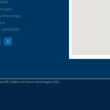
69665
ssages
k Messenger
.lt
: 300070090
erved © Childhood Cancer Fund Rugutė 2021