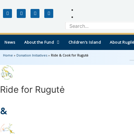
News
About the Fund
Children’s Island
About Rugilė
Home
»
Donation Initiatives
»
Ride & Cook for Rugutė
Ride for Rugutė
&