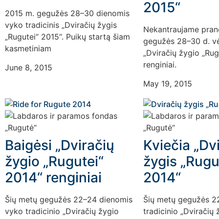
2015“
2015 m. gegužės 28–30 dienomis
vyko tradicinis „Dviračių žygis
Nekantraujame prane
„Rugutei“ 2015“. Puikų startą šiam
gegužės 28–30 d. vėl
kasmetiniam
„Dviračių žygio „Rug
renginiai.
June 8, 2015
May 19, 2015
Baigėsi „Dviračių
Kviečia „Dv
žygio „Rugutei“
žygis „Rugu
2014“ renginiai
2014“
Šių metų gegužės 22–24 dienomis
Šių metų gegužės 2
vyko tradicinio „Dviračių žygio
tradicinio „Dviračių 