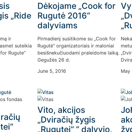
sis
Dėkojame „Cook for
Vy
gis „Ride
Rugutė 2016“
„D
dalyviams
„Ru
umą ir
Pirmadienį susitikome su „Cook for
Neka
asmet suteikia
Rugutė“ organizatoriais ir maloniai
metus
 for Rugute“
besišnekučiuodami praleidome laiką.
„Dvir
Gegužės 26 d.
Dvira
June 5, 2016
May 
Vito, akcijos
Jo
iračių
„Dviračių žygis
ak
tei“
„Rugutei“ “ dalyvio,
žyg