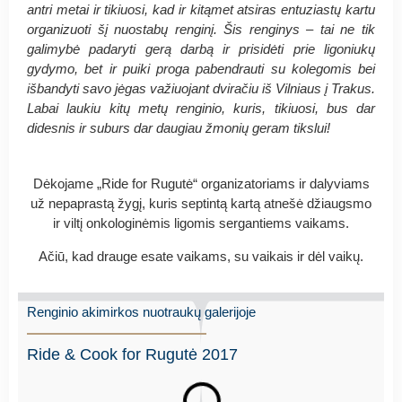
antri metai ir tikiuosi, kad ir kitąmet atsiras entuziastų kartu
organizuoti šį nuostabų renginį. Šis renginys – tai ne tik
galimybė padaryti gerą darbą ir prisidėti prie ligoniukų
gydymo, bet ir puiki proga pabendrauti su kolegomis bei
išbandyti savo jėgas važiuojant dviračiu iš Vilniaus į Trakus.
Labai laukiu kitų metų renginio, kuris, tikiuosi, bus dar
didesnis ir suburs dar daugiau žmonių geram tikslui!
Dėkojame „Ride for Rugutė“ organizatoriams ir dalyviams
už nepaprastą žygį, kuris septintą kartą atnešė džiaugsmo
ir viltį onkologinėmis ligomis sergantiems vaikams.
Ačiū, kad drauge esate vaikams, su vaikais ir dėl vaikų.
Renginio akimirkos nuotraukų galerijoje
Ride & Cook for Rugutė 2017