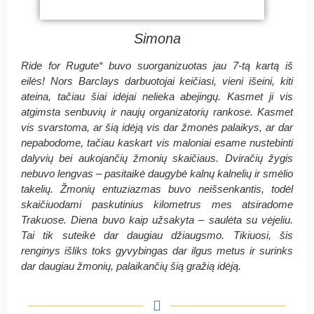
Simona
Ride for Rugute“ buvo suorganizuotas jau 7-tą kartą iš
eilės! Nors Barclays darbuotojai keičiasi, vieni išeini, kiti
ateina, tačiau šiai idėjai nelieka abejingų. Kasmet ji vis
atgimsta senbuvių ir naujų organizatorių rankose. Kasmet
vis svarstoma, ar šią idėją vis dar žmonės palaikys, ar dar
nepabodome, tačiau kaskart vis maloniai esame nustebinti
dalyvių bei aukojančių žmonių skaičiaus. Dviračių žygis
nebuvo lengvas – pasitaikė daugybė kalnų kalnelių ir smėlio
takelių. Žmonių entuziazmas buvo neišsenkantis, todėl
skaičiuodami paskutinius kilometrus mes atsiradome
Trakuose. Diena buvo kaip užsakyta – saulėta su vėjeliu.
Tai tik suteikė dar daugiau džiaugsmo. Tikiuosi, šis
renginys išliks toks gyvybingas dar ilgus metus ir surinks
dar daugiau žmonių, palaikančių šią gražią idėją.