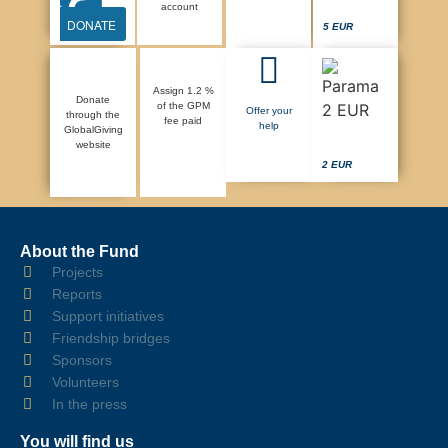
account
DONATE
5 EUR
Assign 1.2 %
Donate
of the GPM
Offer your
through the
fee paid
help
GlobalGiving
website
2 EUR
About the Fund
Projects
Reports
Support initiatives
Friendship bridges
Sponsors
Volunteers
In the press
You will find us