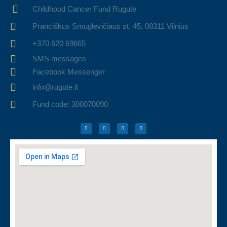
Childhood Cancer Fund Rugutė
Pranciškus Smuglevičiaus st. 45, 08311 Vilnius
+370 620 69665
SMS messages
Facebook Messenger
info@rugute.lt
Fund code: 300070090