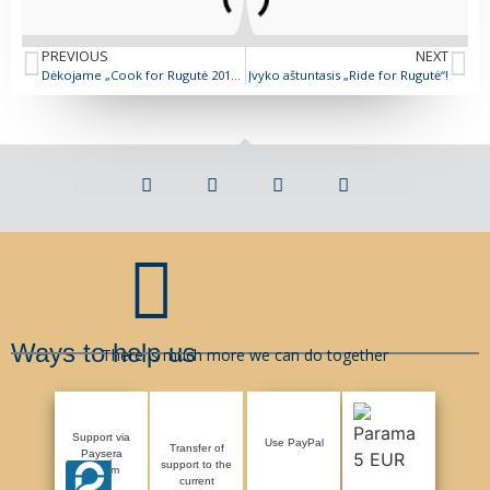
PREVIOUS
NEXT
Dėkojame „Cook for Rugutė 2017“ dalyviams
Įvyko aštuntasis „Ride for Rugutė“!
Ways to help us
There is much more we can do together
Support via
Use PayPal
Transfer of
Paysera
support to the
system
current