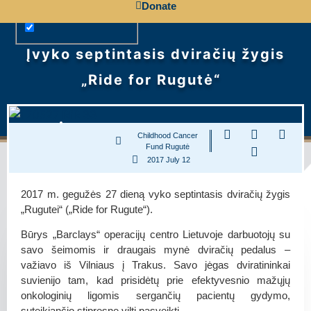
Donate
Įvyko septintasis dviračių žygis
„Ride for Rugutė“
Childhood Cancer
Fund Rugutė
2017 July 12
2017 m. gegužės 27 dieną vyko septintasis dviračių žygis
„Rugutei“ („Ride for Rugute“).
Būrys „Barclays“ operacijų centro Lietuvoje darbuotojų su
savo šeimomis ir draugais mynė dviračių pedalus –
važiavo iš Vilniaus į Trakus. Savo jėgas dviratininkai
suvienijo tam, kad prisidėtų prie efektyvesnio mažųjų
onkologinių ligomis sergančių pacientų gydymo,
suteikiančio stipresnę viltį pasveikti.