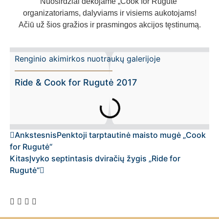
Nuoširdžiai dėkojame „Cook for Rugutė“
organizatoriams, dalyviams ir visiems aukotojams!
Ačiū už šios gražios ir prasmingos akcijos tęstinumą.
Renginio akimirkos nuotraukų galerijoje
Ride & Cook for Rugutė 2017
Ankstesnis
Penktoji tarptautinė maisto mugė „Cook
for Rugutė“
Kitas
Įvyko septintasis dviračių žygis „Ride for
Rugutė“