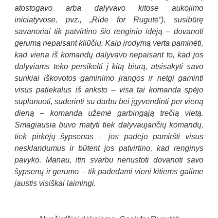
atostogavo arba dalyvavo kitose aukojimo
iniciatyvose, pvz., „Ride for Rugutė“), susibūrę
savanoriai tik patvirtino šio renginio idėją – dovanoti
gerumą nepaisant kliūčių. Kaip įrodymą verta paminėti,
kad viena iš komandų dalyvavo nepaisant to, kad jos
dalyviams teko persikelti į kitą biurą, atsisakyti savo
sunkiai iškovotos gaminimo įrangos ir netgi gaminti
visus patiekalus iš anksto – visa tai komanda spėjo
suplanuoti, suderinti su darbu bei įgyvendinti per vieną
dieną – komanda užėmė garbingąją trečią vietą.
Smagiausia buvo matyti tiek dalyvaujančių komandų,
tiek pirkėjų šypsenas – jos padėjo pamiršti visus
nesklandumus ir būtent jos patvirtino, kad renginys
pavyko. Manau, itin svarbu nenustoti dovanoti savo
šypsenų ir gerumo – tik padedami vieni kitiems galime
jaustis visiškai laimingi.