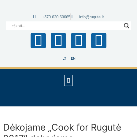
+370 620 69665
info@rugute.lt
LT
EN
Dėkojame „Cook for Rugutė