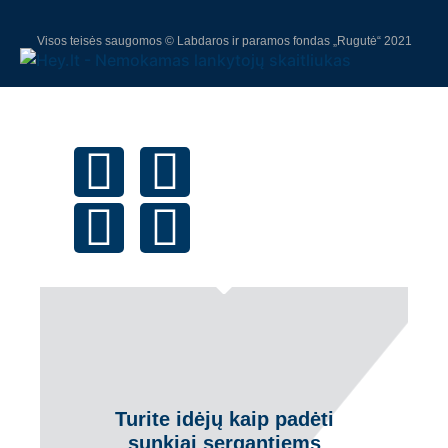
Visos teisės saugomos © Labdaros ir paramos fondas „Rugutė“ 2021
Turite idėjų kaip padėti
sunkiai sergantiems