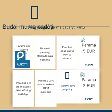
Būdai mums padėti
Daug daugiau galime padaryti kartu
Parama per
Paaukoti
Pervesti
Paysera
naudojantis
paramą į
sistemą
PayPal
atsiskaitomąją
sistema
sąskaitą
AUKOTI
5 EUR
Paskirti 1.2 %
Paaukoti per
nuo sumokėto
Pasiūlyti savo
organizacijos
GPM
pagalbą
„GlobalGiving“
mokesčio
tinklalapį
2 EUR