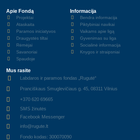
Apie Fondą
Informacija
Projektai
Bendra informacija
Ataskaita
Piktybiniai navikai
Paramos iniciatyvos
Vaikams apie ligą
Draugystės tiltai
Gyvenimas su liga
Rėmėjai
Socialinė informacija
Savanoriai
Knygos ir straipsniai
Spaudoje
Mus rasite
Labdaros ir paramos fondas „Rugutė“
Pranciškaus Smuglevičiaus g. 45, 08311 Vilnius
+370 620 69665
SMS žinutės
Facebook Messenger
info@rugute.lt
Fondo kodas: 300070090