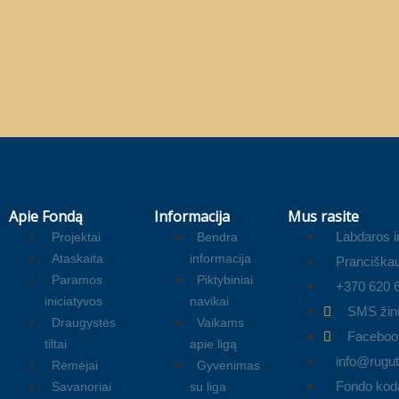
Apie Fondą
Informacija
Mus rasite
Labdaros i
Projektai
Bendra
Ataskaita
informacija
Pranciškau
Paramos
Piktybiniai
+370 620 
iniciatyvos
navikai
SMS žin
Draugystės
Vaikams
Faceboo
tiltai
apie ligą
info@rugute
Rėmėjai
Gyvenimas
Fondo kod
Savanoriai
su liga