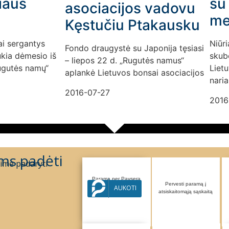
iaus
su 
asociacijos vadovu
me
Kęstučiu Ptakausku
ai sergantys
Niūri
Fondo draugystė su Japonija tęsiasi
ukia dėmesio iš
skub
– liepos 22 d. „Rugutės namus“
Rugutės namų“
Liet
aplankė Lietuvos bonsai asociacijos
naria
2016-07-27
2016
ms padėti
ime padaryti
Parama per Paysera
Pervesti paramą į
sistemą
AUKOTI
atsiskaitomąją sąskaitą