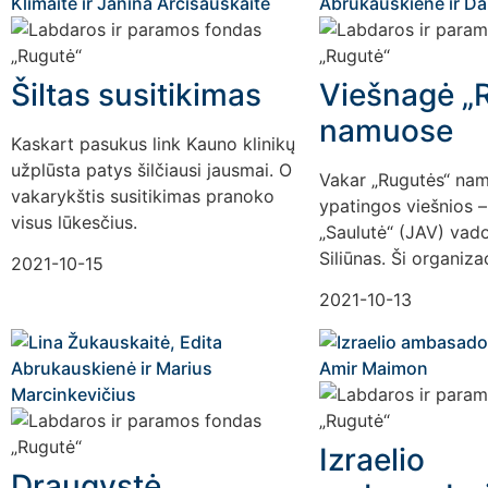
Šiltas susitikimas
Viešnagė „
namuose
Kaskart pasukus link Kauno klinikų
užplūsta patys šilčiausi jausmai. O
Vakar „Rugutės“ na
vakarykštis susitikimas pranoko
ypatingos viešnios –
visus lūkesčius.
„Saulutė“ (JAV) vad
Siliūnas. Ši organiza
2021-10-15
2021-10-13
Izraelio
Draugystė