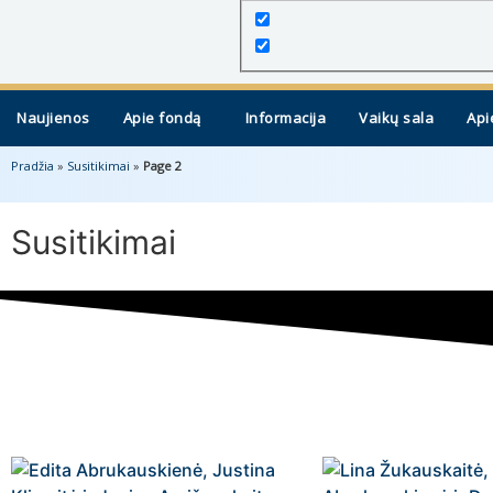
Naujienos
Apie fondą
Informacija
Vaikų sala
Api
Pradžia
»
Susitikimai
»
Page 2
Susitikimai