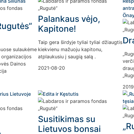
Palankaus vėjo,
Rugutės“
Kapitone!
Dr
Taip gera širdyje tyliai tyliai džiaugtis
muose sulaukėme
kiekvienu mažuoju kapitonu,
„Rug
 organizacijos
atplaukusiu į saugią salą .
verči
ovės Dainos
2021-08-20
drau
cija
„Rug
2019
Susitikimas su
„R
Lietuvos bonsai