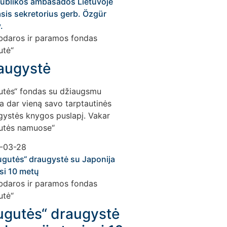
augystė
utės“ fondas su džiaugsmu
a dar vieną savo tarptautinės
gystės knygos puslapį. Vakar
utės namuose“
-03-28
ugutės“ draugystė