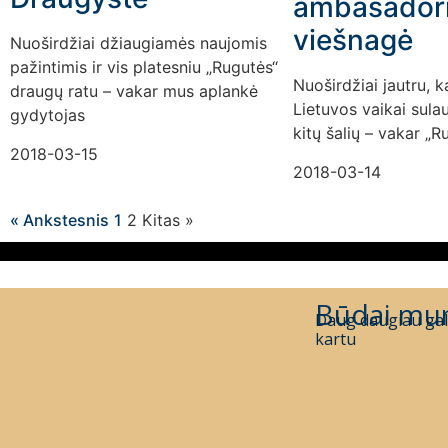
ambasador
viešnagė
Nuoširdžiai džiaugiamės naujomis
pažintimis ir vis platesniu „Rugutės“
Nuoširdžiai jautru, k
draugų ratu – vakar mus aplankė
Lietuvos vaikai sula
gydytojas
kitų šalių – vakar „
2018-03-15
2018-03-14
« Ankstesnis
1
2
Kitas »
Būdai mu
Daug daugiau gal
kartu