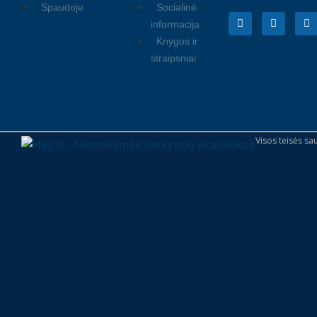
Spaudoje
Socialinė
informacija
Knygos ir
straipsniai
Visos teisės s