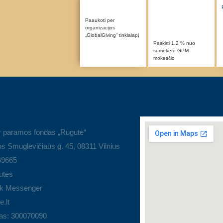
Paaukoti per
organizacijos
„GlobalGiving“ tinklalapį
Paskirti 1.2 % nuo
sumokėto GPM
mokesčio
r paramos fondas „Rugutė“
s Smuglevičiaus g. 45, 08311 Vilnius
69665
utės
k Messenger
.lt
as: 300070090