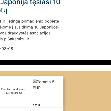
Japonija tęsiasi 10
tų
ą ir lietingą pirmadienio popietę
ėjome į susitikimą su Japonijos-
uvos draugystės asociacijos
is p.Sakamizu ir
-03-08
Paaukoti naudojantis
PayPal sistema
5 EUR