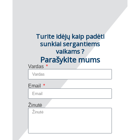
Turite idėjų kaip padėti
sunkiai sergantiems
vaikams ?
Parašykite mums
Vardas
Email
Žinutė