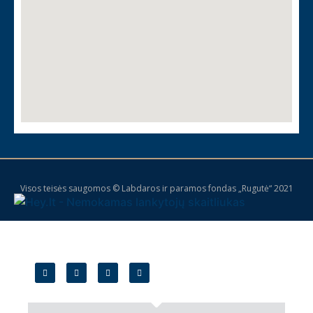
Visos teisės saugomos © Labdaros ir paramos fondas „Rugutė“ 2021