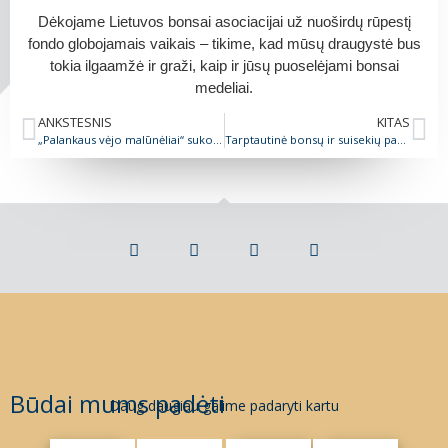
Dėkojame Lietuvos bonsai asociacijai už nuoširdų rūpestį
fondo globojamais vaikais – tikime, kad mūsų draugystė bus
tokia ilgaamžė ir graži, kaip ir jūsų puoselėjami bonsai
medeliai.
ANKSTESNIS
KITAS
„Palankaus vėjo malūnėliai“ sukosi Balsių bendruomenės šventėje
Tarptautinė bonsų ir suisekių paroda
Būdai mums padėti
Daug daugiau galime padaryti kartu