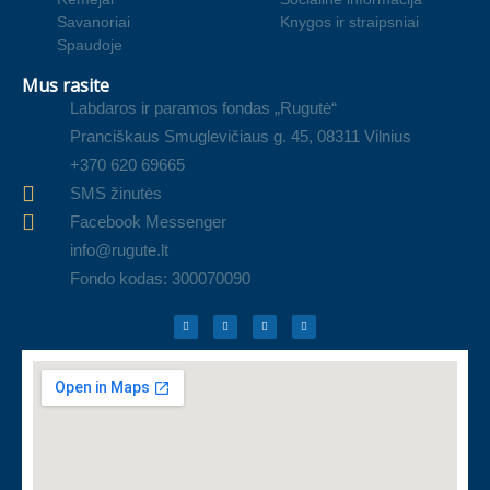
Savanoriai
Knygos ir straipsniai
Spaudoje
Mus rasite
Labdaros ir paramos fondas „Rugutė“
Pranciškaus Smuglevičiaus g. 45, 08311 Vilnius
+370 620 69665
SMS žinutės
Facebook Messenger
info@rugute.lt
Fondo kodas: 300070090