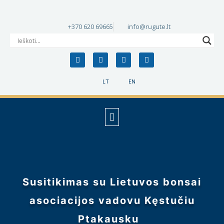
+370 620 69665
info@rugute.lt
LT
EN
Susitikimas su Lietuvos bonsai
asociacijos vadovu Kęstučiu
Ptakausku