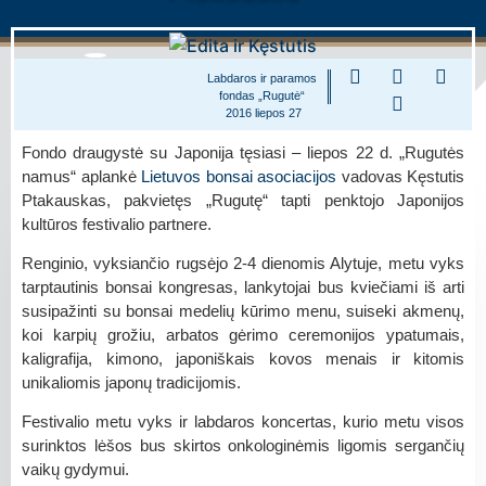
Labdaros ir paramos
fondas „Rugutė“
2016 liepos 27
Fondo draugystė su Japonija tęsiasi – liepos 22 d. „Rugutės
namus“ aplankė
Lietuvos bonsai asociacijos
vadovas Kęstutis
Ptakauskas, pakvietęs „Rugutę“ tapti penktojo Japonijos
kultūros festivalio partnere.
Renginio, vyksiančio rugsėjo 2-4 dienomis Alytuje, metu vyks
tarptautinis bonsai kongresas, lankytojai bus kviečiami iš arti
susipažinti su bonsai medelių kūrimo menu, suiseki akmenų,
koi karpių grožiu, arbatos gėrimo ceremonijos ypatumais,
kaligrafija, kimono, japoniškais kovos menais ir kitomis
unikaliomis japonų tradicijomis.
Festivalio metu vyks ir labdaros koncertas, kurio metu visos
surinktos lėšos bus skirtos onkologinėmis ligomis sergančių
vaikų gydymui.