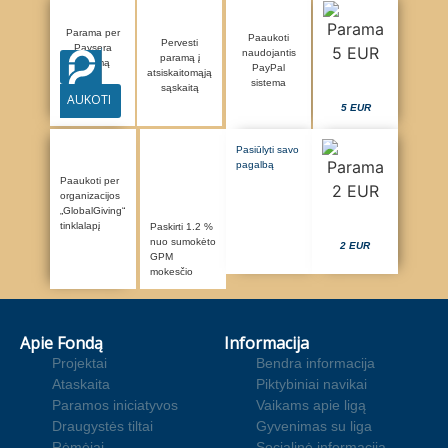
Parama per
Paaukoti
Pervesti
Paysera
naudojantis
paramą į
sistemą
PayPal
atsiskaitomąją
sistema
sąskaitą
AUKOTI
5 EUR
Pasiūlyti savo
pagalbą
Paaukoti per
organizacijos
„GlobalGiving“
tinklalapį
Paskirti 1.2 %
nuo sumokėto
2 EUR
GPM
mokesčio
Apie Fondą
Informacija
Projektai
Bendra informacija
Ataskaita
Piktybiniai navikai
Paramos iniciatyvos
Vaikams apie ligą
Draugystės tiltai
Gyvenimas su liga
Rėmėjai
Socialinė informacija