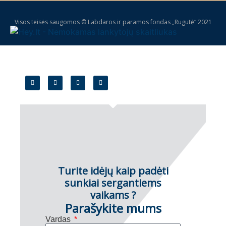
Visos teisės saugomos © Labdaros ir paramos fondas „Rugutė“ 2021
Turite idėjų kaip padėti
sunkiai sergantiems
vaikams ?
Parašykite mums
Vardas