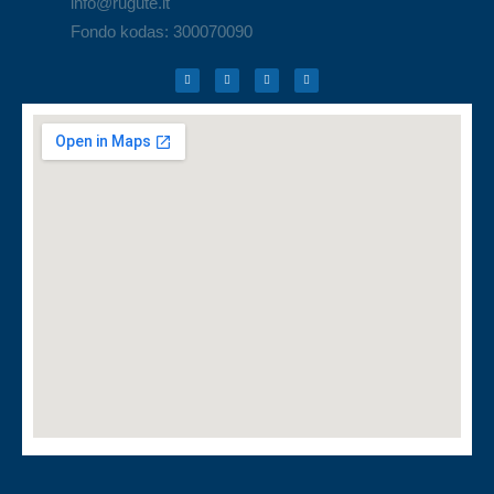
info@rugute.lt
Fondo kodas: 300070090