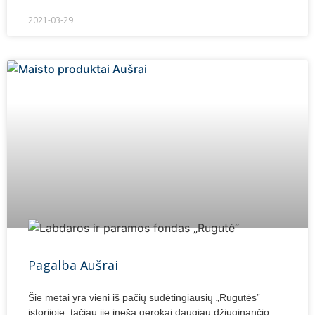
2021-03-29
Pagalba Aušrai
Šie metai yra vieni iš pačių sudėtingiausių „Rugutės”
istorijoje, tačiau jie įneša gerokai daugiau džiuginančio