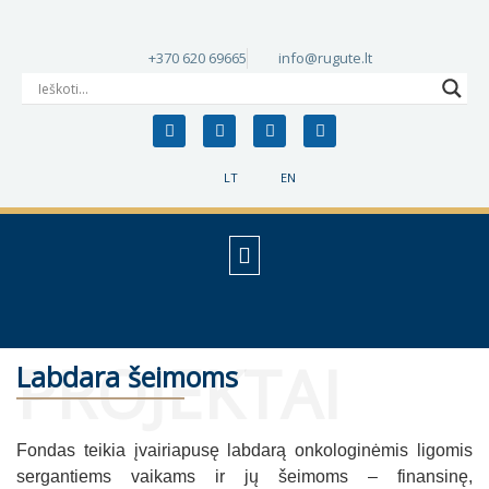
+370 620 69665
info@rugute.lt
LT
EN
PROJEKTAI
Labdara šeimoms
Fondas teikia įvairiapusę labdarą onkologinėmis ligomis
sergantiems vaikams ir jų šeimoms – finansinę,