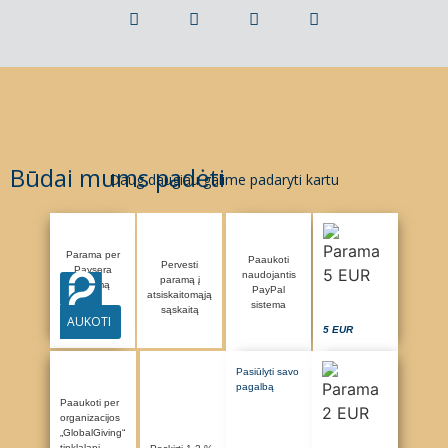
Būdai mums padėti
Daug daugiau galime padaryti kartu
Parama per
Paaukoti
Pervesti
Paysera
naudojantis
paramą į
sistemą
PayPal
atsiskaitomąją
sistema
sąskaitą
AUKOTI
5 EUR
Pasiūlyti savo
pagalbą
Paaukoti per
organizacijos
„GlobalGiving“
tinklalapį