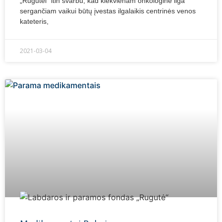
„Rugutei“ itin svarbu, kad kiekvienam onkologine liga
sergančiam vaikui būtų įvestas ilgalaikis centrinės venos
kateteris,
2021-03-04