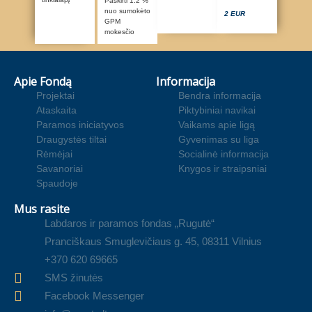
Paskirti 1.2 %
nuo sumokėto
2 EUR
GPM
mokesčio
Apie Fondą
Informacija
Projektai
Bendra informacija
Ataskaita
Piktybiniai navikai
Paramos iniciatyvos
Vaikams apie ligą
Draugystės tiltai
Gyvenimas su liga
Rėmėjai
Socialinė informacija
Savanoriai
Knygos ir straipsniai
Spaudoje
Mus rasite
Labdaros ir paramos fondas „Rugutė“
Pranciškaus Smuglevičiaus g. 45, 08311 Vilnius
+370 620 69665
SMS žinutės
Facebook Messenger