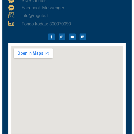
SMS žinutės
Facebook Messenger
info@rugute.lt
Fondo kodas: 300070090