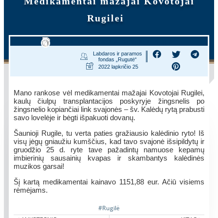
Medikamentai mažajai Kovotojai
Rugilei
Labdaros ir paramos
fondas „Rugutė“
2022 lapkričio 25
Mano rankose vėl medikamentai mažajai Kovotojai Rugilei,
kaulų čiulpų transplantacijos poskyryje žingsnelis po
žingsnelio kopiančiai link svajonės – šv. Kalėdų rytą prabusti
savo lovelėje ir bėgti išpakuoti dovanų.
Šaunioji Rugile, tu verta paties gražiausio kalėdinio ryto! Iš
visų jėgų gniaužiu kumščius, kad tavo svajonė išsipildytų ir
gruodžio 25 d. ryte tave pažadintų namuose kepamų
imbierinių sausainių kvapas ir skambantys kalėdinės
muzikos garsai!
Šį kartą medikamentai kainavo 1151,88 eur. Ačiū visiems
rėmėjams.
#Rugilė