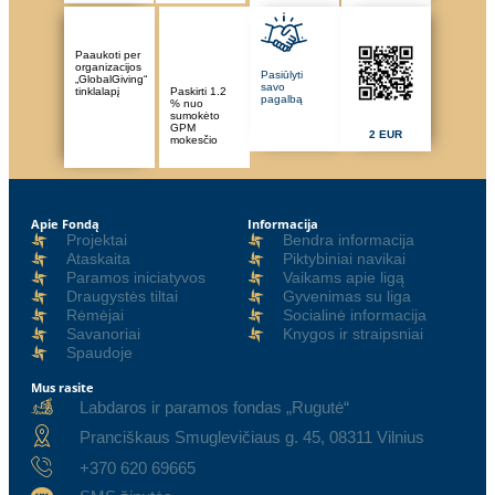
Paaukoti per
organizacijos
Pasiūlyti
„GlobalGiving“
savo
tinklalapį
Paskirti 1.2
pagalbą
% nuo
sumokėto
GPM
2 EUR
mokesčio
Apie Fondą
Informacija
Projektai
Bendra informacija
Ataskaita
Piktybiniai navikai
Paramos iniciatyvos
Vaikams apie ligą
Draugystės tiltai
Gyvenimas su liga
Rėmėjai
Socialinė informacija
Savanoriai
Knygos ir straipsniai
Spaudoje
Mus rasite
Labdaros ir paramos fondas „Rugutė“
Pranciškaus Smuglevičiaus g. 45, 08311 Vilnius
+370 620 69665