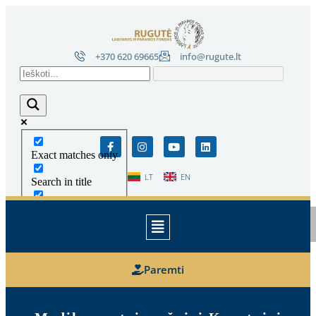
+370 620 69665
info@rugute.lt
Exact matches only
LT
EN
Search in title
Search in content
Daugiau paieškos rezultatų...
Paremti