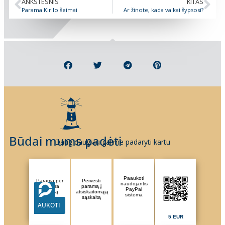
ANKSTESNIS
KITAS
Parama Kirilo šeimai
Ar žinote, kada vaikai šypsosi?
Būdai mums padėti
Daug daugiau galime padaryti kartu
Paaukoti
Parama per
Pervesti
naudojantis
Paysera
paramą į
PayPal
sistemą
atsiskaitomąją
sistema
sąskaitą
AUKOTI
5 EUR