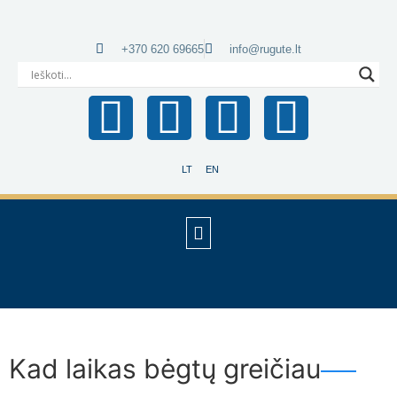
+370 620 69665
info@rugute.lt
LT
EN
Kad laikas bėgtų greičiau