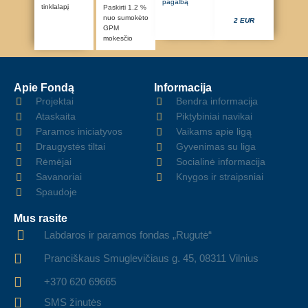
pagalbą
tinklalapį
Paskirti 1.2 %
nuo sumokėto
2 EUR
GPM
mokesčio
Apie Fondą
Informacija
Projektai
Bendra informacija
Ataskaita
Piktybiniai navikai
Paramos iniciatyvos
Vaikams apie ligą
Draugystės tiltai
Gyvenimas su liga
Rėmėjai
Socialinė informacija
Savanoriai
Knygos ir straipsniai
Spaudoje
Mus rasite
Labdaros ir paramos fondas „Rugutė“
Pranciškaus Smuglevičiaus g. 45, 08311 Vilnius
+370 620 69665
SMS žinutės