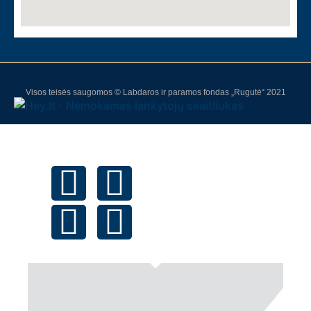
Visos teisės saugomos © Labdaros ir paramos fondas „Rugutė“ 2021