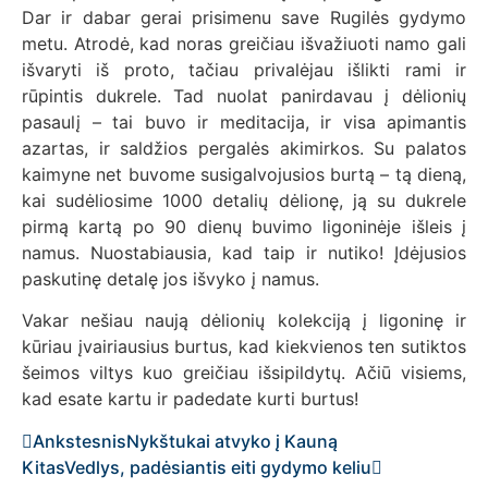
Dar ir dabar gerai prisimenu save Rugilės gydymo
metu. Atrodė, kad noras greičiau išvažiuoti namo gali
išvaryti iš proto, tačiau privalėjau išlikti rami ir
rūpintis dukrele. Tad nuolat panirdavau į dėlionių
pasaulį – tai buvo ir meditacija, ir visa apimantis
azartas, ir saldžios pergalės akimirkos. Su palatos
kaimyne net buvome susigalvojusios burtą – tą dieną,
kai sudėliosime 1000 detalių dėlionę, ją su dukrele
pirmą kartą po 90 dienų buvimo ligoninėje išleis į
namus. Nuostabiausia, kad taip ir nutiko! Įdėjusios
paskutinę detalę jos išvyko į namus.
Vakar nešiau naują dėlionių kolekciją į ligoninę ir
kūriau įvairiausius burtus, kad kiekvienos ten sutiktos
šeimos viltys kuo greičiau išsipildytų. Ačiū visiems,
kad esate kartu ir padedate kurti burtus!
Ankstesnis
Nykštukai atvyko į Kauną
Kitas
Vedlys, padėsiantis eiti gydymo keliu