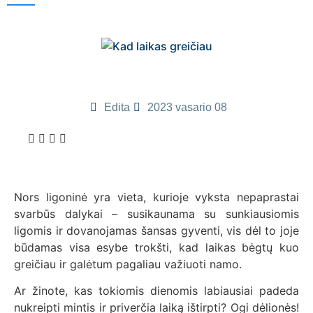
Edita
2023 vasario 08
Nors ligoninė yra vieta, kurioje vyksta nepaprastai
svarbūs dalykai – susikaunama su sunkiausiomis
ligomis ir dovanojamas šansas gyventi, vis dėl to joje
būdamas visa esybe trokšti, kad laikas bėgtų kuo
greičiau ir galėtum pagaliau važiuoti namo.
Ar žinote, kas tokiomis dienomis labiausiai padeda
nukreipti mintis ir priverčia laiką ištirpti? Ogi dėlionės!