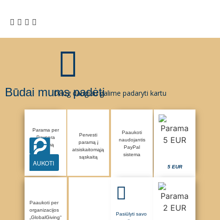
Būdai mums padėti
Daug daugiau galime padaryti kartu
Parama per
Paaukoti
Pervesti
Paysera
naudojantis
paramą į
sistemą
PayPal
atsiskaitomąją
sistema
sąskaitą
AUKOTI
5 EUR
Paaukoti per
organizacijos
Pasiūlyti savo
„GlobalGiving“