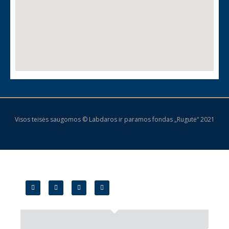
Visos teisės saugomos © Labdaros ir paramos fondas „Rugutė“ 2021