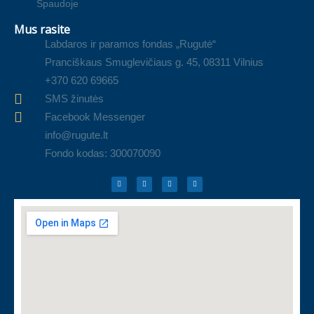
Spaudoje
Mus rasite
Labdaros ir paramos fondas „Rugutė“
Pranciškaus Smuglevičiaus g. 45, 08311 Vilnius
+370 620 69665
SMS žinutės
Facebook Messenger
info@rugute.lt
Fondo kodas: 300070090