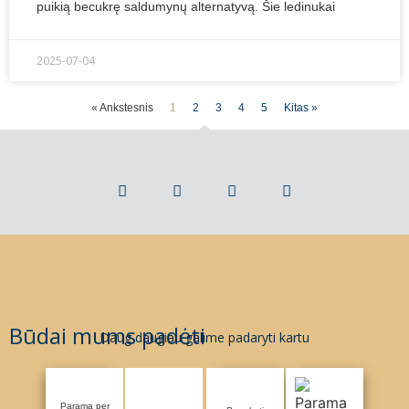
puikią becukrę saldumynų alternatyvą. Šie ledinukai
2025-07-04
« Ankstesnis
1
2
3
4
5
Kitas »
Būdai mums padėti
Daug daugiau galime padaryti kartu
Parama per