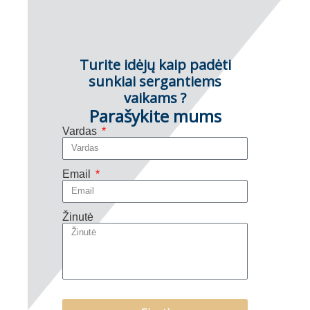
Turite idėjų kaip padėti
sunkiai sergantiems
vaikams ?
Parašykite mums
Vardas
Email
Žinutė