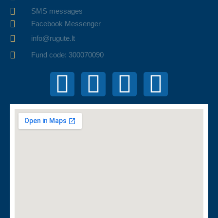
SMS messages
Facebook Messenger
info@rugute.lt
Fund code: 300070090