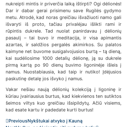
nukreipti mintis ir priverčia laiką ištirpti? Ogi dėlionės!
Dar ir dabar gerai prisimenu save Rugilės gydymo
metu. Atrodė, kad noras greičiau išvažiuoti namo gali
išvaryti iš proto, tačiau privalėjau išlikti rami ir
rūpintis dukrele. Tad nuolat panirdavau į dėlionių
pasaulį – tai buvo ir meditacija, ir visa apimantis
azartas, ir saldžios pergalės akimirkos. Su palatos
kaimyne net buvome susigalvojusios burtą – tą dieną,
kai sudėliosime 1000 detalių dėlionę, ją su dukrele
pirmą kartą po 90 dienų buvimo ligoninėje išleis į
namus. Nuostabiausia, kad taip ir nutiko! Įdėjusios
paskutinę detalę jos išvyko į namus.
Vakar nešiau naują dėlionių kolekciją į ligoninę ir
kūriau įvairiausius burtus, kad kiekvienos ten sutiktos
šeimos viltys kuo greičiau išsipildytų. Ačiū visiems,
kad esate kartu ir padedate kurti burtus!
Previous
Nykštukai atvyko į Kauną