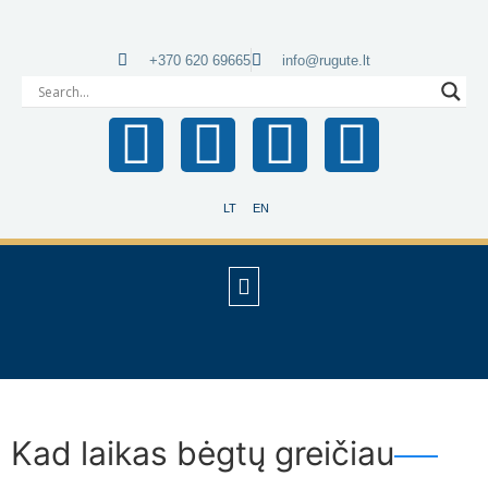
+370 620 69665
info@rugute.lt
LT
EN
Kad laikas bėgtų greičiau