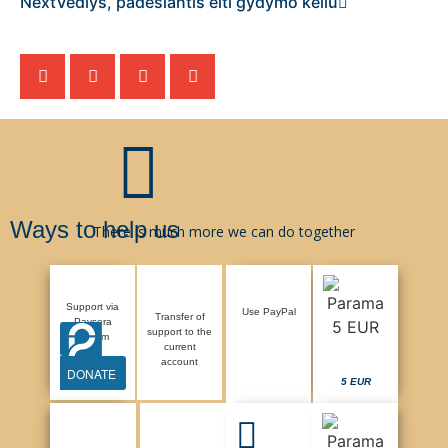
Next
Vedlys, padėsiantis eiti gydymo keliu
Ways to help us
There is much more we can do together
Support via
Use PayPal
Transfer of
Paysera
support to the
system
current
account
DONATE
5 EUR