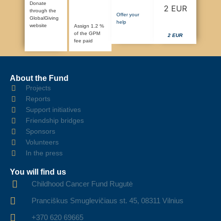
Donate
through the
Offer your
GlobalGiving
help
website
Assign 1.2 %
of the GPM
2 EUR
fee paid
About the Fund
Projects
Reports
Support initiatives
Friendship bridges
Sponsors
Volunteers
In the press
You will find us
Childhood Cancer Fund Rugutė
Pranciškus Smuglevičiaus st. 45, 08311 Vilnius
+370 620 69665