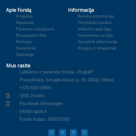
Apie Fondą
Informacija
Projektai
Bendra informacija
Ataskaita
Piktybiniai navikai
Paramos iniciatyvos
Vaikams apie ligą
Draugystės tiltai
Gyvenimas su liga
Rėmėjai
Socialinė informacija
Savanoriai
Knygos ir straipsniai
Spaudoje
Mus rasite
Labdaros ir paramos fondas „Rugutė“
Pranciškaus Smuglevičiaus g. 45, 08311 Vilnius
+370 620 69665
SMS žinutės
Facebook Messenger
info@rugute.lt
Fondo kodas: 300070090