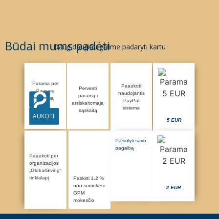
Būdai mums padėti
Daug daugiau galime padaryti kartu
Parama per
Paaukoti
Pervesti
Paysera
naudojantis
paramą į
sistemą
PayPal
atsiskaitomąją
sistema
sąskaitą
AUKOTI
5 EUR
Pasiūlyti savo
pagalbą
Paaukoti per
organizacijos
„GlobalGiving“
tinklalapį
Paskirti 1.2 %
nuo sumokėto
2 EUR
GPM
mokesčio