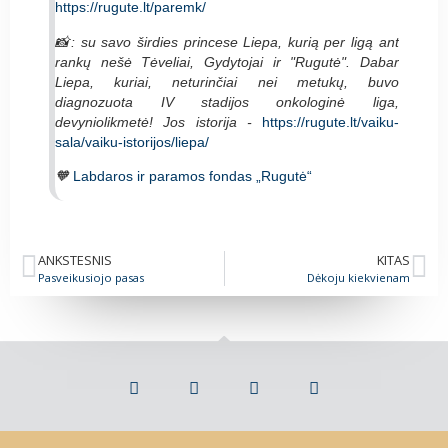
https://rugute.lt/paremk/
📸: su savo širdies princese Liepa, kurią per ligą ant
rankų nešė Tėveliai, Gydytojai ir "Rugutė". Dabar
Liepa, kuriai, neturinčiai nei metukų, buvo
diagnozuota IV stadijos onkologinė liga,
devyniolikmetė! Jos istorija -
https://rugute.lt/vaiku-
sala/vaiku-istorijos/liepa/
🧡
Labdaros ir paramos fondas „Rugutė“
ANKSTESNIS
KITAS
Pasveikusiojo pasas
Dėkoju kiekvienam