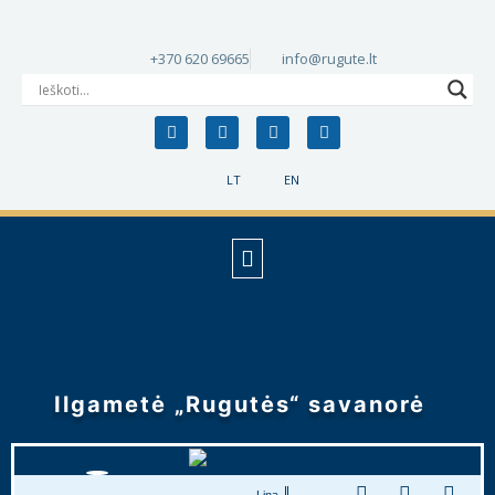
+370 620 69665
info@rugute.lt
LT
EN
Ilgametė „Rugutės“ savanorė
Lina