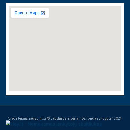
Visos teisės saugomos © Labdaros ir paramos fondas „Rugutė“ 2021