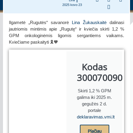
2025 kovo 23
Ilgametė „Rugutės“ savanorė
Lina Žukauskaitė
dalinasi
jautriomis mintimis apie „Rugutę“ ir kviečia skirti 1,2 %
GPM onkologinėmis ligomis sergantiems vaikams.
Kviečiame paskaityti 🎗🧡
Kodas
300070090
Skirti 1,2 % GPM
galima iki 2025 m.
gegužės 2 d.
portale
deklaravimas.vmi.lt
Plačiau