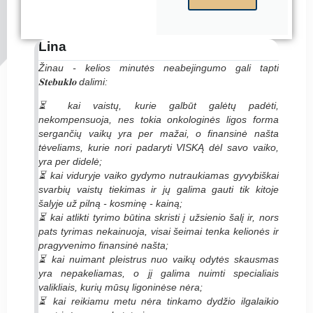
Lina
Žinau - kelios minutės neabejingumo gali tapti
𝐒𝐭𝐞𝐛𝐮𝐤𝐥𝐨 dalimi:
⏳ kai vaistų, kurie galbūt galėtų padėti,
nekompensuoja, nes tokia onkologinės ligos forma
sergančių vaikų yra per mažai, o finansinė našta
tėveliams, kurie nori padaryti VISKĄ dėl savo vaiko,
yra per didelė;
⏳ kai viduryje vaiko gydymo nutraukiamas gyvybiškai
svarbių vaistų tiekimas ir jų galima gauti tik kitoje
šalyje už pilną - kosminę - kainą;
⏳ kai atlikti tyrimo būtina skristi į užsienio šalį ir, nors
pats tyrimas nekainuoja, visai šeimai tenka kelionės ir
pragyvenimo finansinė našta;
⏳ kai nuimant pleistrus nuo vaikų odytės skausmas
yra nepakeliamas, o jį galima nuimti specialiais
valikliais, kurių mūsų ligoninėse nėra;
⏳ kai reikiamu metu nėra tinkamo dydžio ilgalaikio