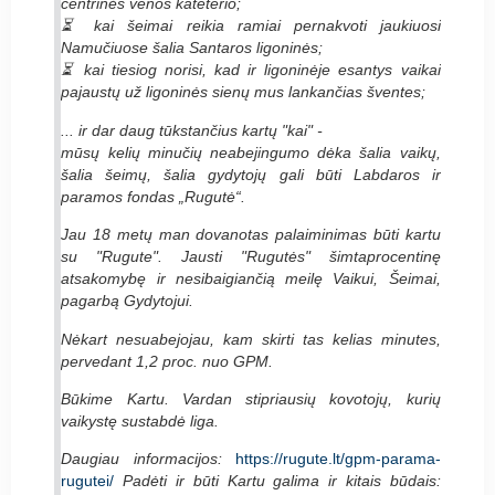
centrinės venos kateterio;
⏳ kai šeimai reikia ramiai pernakvoti jaukiuosi
Namučiuose šalia Santaros ligoninės;
⏳ kai tiesiog norisi, kad ir ligoninėje esantys vaikai
pajaustų už ligoninės sienų mus lankančias šventes;
... ir dar daug tūkstančius kartų "kai" -
mūsų kelių minučių neabejingumo dėka šalia vaikų,
šalia šeimų, šalia gydytojų gali būti Labdaros ir
paramos fondas „Rugutė“.
Jau 18 metų man dovanotas palaiminimas būti kartu
su "Rugute". Jausti "Rugutės" šimtaprocentinę
atsakomybę ir nesibaigiančią meilę Vaikui, Šeimai,
pagarbą Gydytojui.
Nėkart nesuabejojau, kam skirti tas kelias minutes,
pervedant 1,2 proc. nuo GPM.
Būkime Kartu. Vardan stipriausių kovotojų, kurių
vaikystę sustabdė liga.
Daugiau informacijos:
https://rugute.lt/gpm-parama-
rugutei/
Padėti ir būti Kartu galima ir kitais būdais: