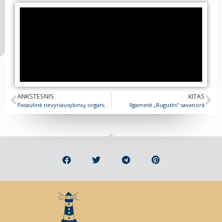
ANKSTESNIS
KITAS
Pasaulinė nevyriausybinių organizacijų diena!
Ilgametė „Rugutės“ savanorė