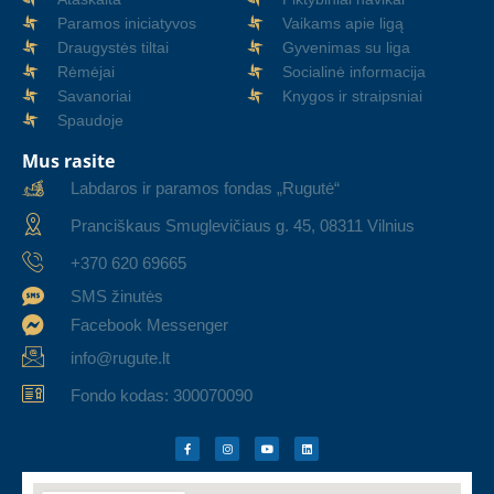
Paramos iniciatyvos
Vaikams apie ligą
Draugystės tiltai
Gyvenimas su liga
Rėmėjai
Socialinė informacija
Savanoriai
Knygos ir straipsniai
Spaudoje
Mus rasite
Labdaros ir paramos fondas „Rugutė“
Pranciškaus Smuglevičiaus g. 45, 08311 Vilnius
+370 620 69665
SMS žinutės
Facebook Messenger
info@rugute.lt
Fondo kodas: 300070090