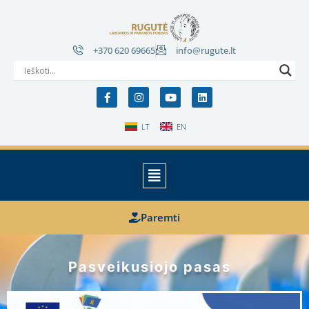
+370 620 69665
info@rugute.lt
LT
EN
Paremti
Pasveikusiojo pasas