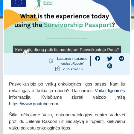
Labdaros ir paramos
fondas „Rugutė“
2025 kovo 19
Pasveikusiojo po vaikų onkologinės ligos pasas: kam jis
reikalingas ir kokia jo nauda? Dalinamės
Vaikų ligoninės
informacija. Kviečiame žiūrėti vaizdo įrašą
https://www.youtube.com
Šiltai dėkojame Vaikų onkohematologijos centro vadovei
prof. dr. Jelenai Rascon už iniciatyvą ir rūpestį, kiekvienu
vaiku paliestu onkologinės ligos.