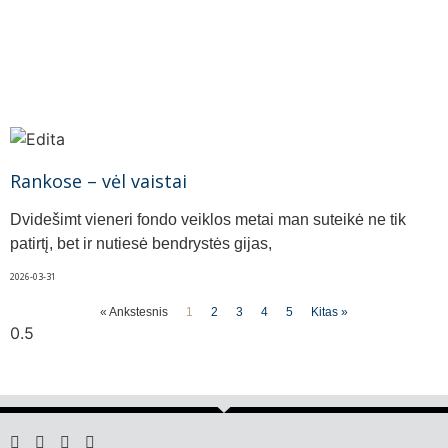
Rankose – vėl vaistai
Dvidešimt vieneri fondo veiklos metai man suteikė ne tik
patirtį, bet ir nutiesė bendrystės gijas,
2026-03-31
« Ankstesnis
1
2
3
4
5
Kitas »