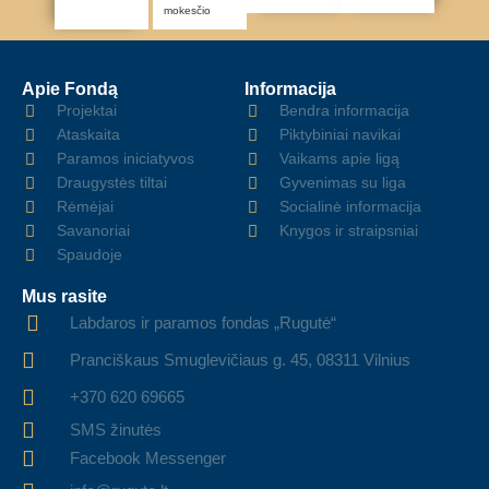
mokesčio
Apie Fondą
Informacija
Projektai
Bendra informacija
Ataskaita
Piktybiniai navikai
Paramos iniciatyvos
Vaikams apie ligą
Draugystės tiltai
Gyvenimas su liga
Rėmėjai
Socialinė informacija
Savanoriai
Knygos ir straipsniai
Spaudoje
Mus rasite
Labdaros ir paramos fondas „Rugutė“
Pranciškaus Smuglevičiaus g. 45, 08311 Vilnius
+370 620 69665
SMS žinutės
Facebook Messenger