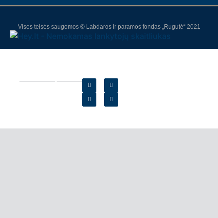
Visos teisės saugomos © Labdaros ir paramos fondas „Rugutė“ 2021