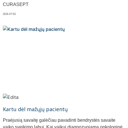
CURASEPT
2026-07-02
Kartu dėl mažųjų pacientų
Praėjusią savaitę galėčiau pavadinti bendrystės savaite
vaiko sveikimo labui. Kai vaikui diagnozuojama onkologinė