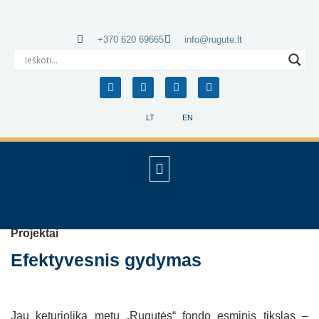
+370 620 69665
info@rugute.lt
LT
EN
Projektai
Efektyvesnis gydymas
Jau keturiolika metų „Rugutės“ fondo esminis tikslas –