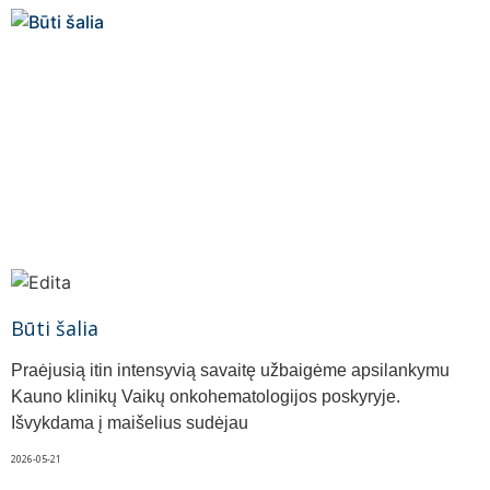
Būti šalia
Praėjusią itin intensyvią savaitę užbaigėme apsilankymu
Kauno klinikų Vaikų onkohematologijos poskyryje.
Išvykdama į maišelius sudėjau
2026-05-21