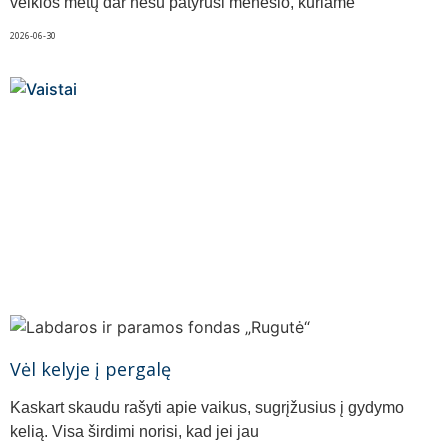
veiklos metų dar nesu patyrusi mėnesio, kuriame
2026-06-30
Vėl kelyje į pergalę
Kaskart skaudu rašyti apie vaikus, sugrįžusius į gydymo
kelią. Visa širdimi norisi, kad jei jau