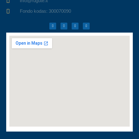
info@rugute.lt
Fondo kodas: 300070090