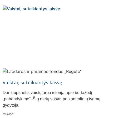
Vaistai, suteikiantys laisvę
Dar žiupsnelis vaistų arba istorija apie burtažodį
„pabandykime“. Šių metų vasarį po kontrolinių tyrimų
gydytoja
2026-06-01