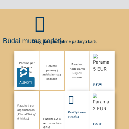
Būdai mums padėti
Daug daugiau galime padaryti kartu
Parama per
Paaukoti
Pervesti
Paysera
naudojantis
paramą į
sistemą
PayPal
atsiskaitomąją
sistema
sąskaitą
AUKOTI
5 EUR
Paaukoti per
organizacijos
Pasiūlyti savo
„GlobalGiving“
pagalbą
tinklalapį
Paskirti 1.2 %
nuo sumokėto
2 EUR
GPM