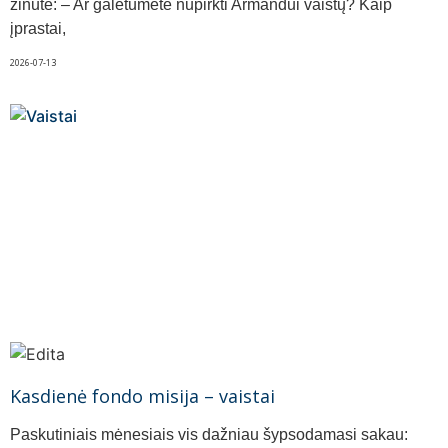
žinutė: – Ar galėtumėte nupirkti Armandui vaistų? Kaip
įprastai,
2026-07-13
Kasdienė fondo misija – vaistai
Paskutiniais mėnesiais vis dažniau šypsodamasi sakau: