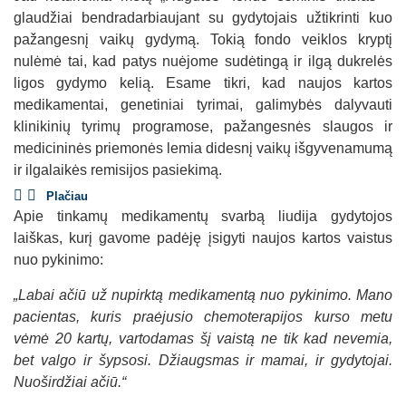
glaudžiai bendradarbiaujant su gydytojais užtikrinti kuo
pažangesnį vaikų gydymą. Tokią fondo veiklos kryptį
nulėmė tai, kad patys nuėjome sudėtingą ir ilgą dukrelės
ligos gydymo kelią. Esame tikri, kad naujos kartos
medikamentai, genetiniai tyrimai, galimybės dalyvauti
klinikinių tyrimų programose, pažangesnės slaugos ir
medicininės priemonės lemia didesnį vaikų išgyvenamumą
ir ilgalaikės remisijos pasiekimą.
Plačiau
Apie tinkamų medikamentų svarbą liudija gydytojos
laiškas, kurį gavome padėję įsigyti naujos kartos vaistus
nuo pykinimo:
„Labai ačiū už nupirktą medikamentą nuo pykinimo. Mano
pacientas, kuris praėjusio chemoterapijos kurso metu
vėmė 20 kartų, vartodamas šį vaistą ne tik kad nevemia,
bet valgo ir šypsosi. Džiaugsmas ir mamai, ir gydytojai.
Nuoširdžiai ačiū.“