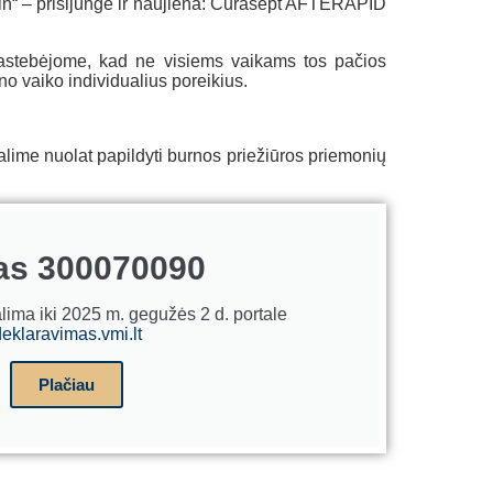
in“ – prisijungė ir naujiena: Curasept AFTERAPID
 Pastebėjome, kad ne visiems vaikams tos pačios
no vaiko individualius poreikius.
lime nuolat papildyti burnos priežiūros priemonių
as 300070090
lima iki 2025 m. gegužės 2 d. portale
eklaravimas.vmi.lt
Plačiau