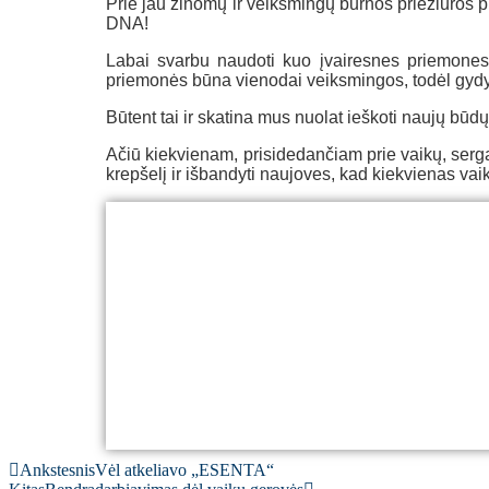
Prie jau žinomų ir veiksmingų burnos priežiūros
DNA!
Labai svarbu naudoti kuo įvairesnes priemones 
priemonės būna vienodai veiksmingos, todėl gydymo 
Būtent tai ir skatina mus nuolat ieškoti naujų bū
Ačiū kiekvienam, prisidedančiam prie vaikų, serg
krepšelį ir išbandyti naujoves, kad kiekvienas vai
Ankstesnis
Vėl atkeliavo „ESENTA“