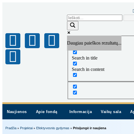
Daugiau paieškos rezultatų...
Exact matches only
Search in title
Search in content
Naujienos
Apie fondą
Informacija
Vaikų sala
A
»
»
»
Pradžia
Projektai
Efektyvesnis gydymas
Prisijungė ir naujiena