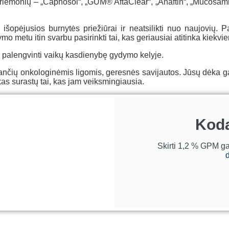
 priemonių – „Caphosol“, „GUM® AftaClear“, „Anaftin“, „Mucosam
išopėjusios burnytės priežiūrai ir neatsilikti nuo naujovių.
metu itin svarbu pasirinkti tai, kas geriausiai atitinka kiekvie
dų palengvinti vaikų kasdienybę gydymo kelyje.
ančių onkologinėmis ligomis, geresnės savijautos. Jūsų dėka ga
kas surastų tai, kas jam veiksmingiausia.
Kod
Skirti 1,2 % GPM ga
d