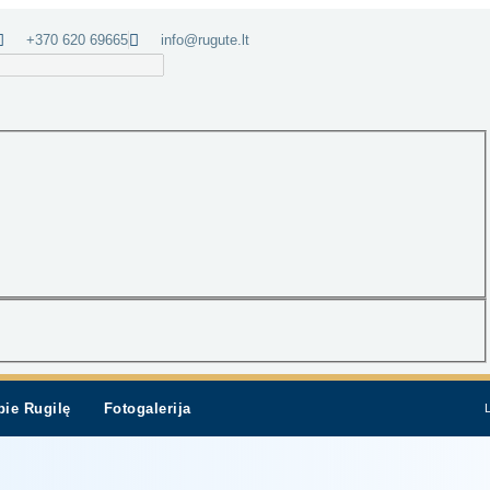
+370 620 69665
info@rugute.lt
pie Rugilę
Fotogalerija