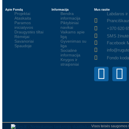
Apie Fondą
Informacija
Mus rasite
Projektai
Bendra
Labdaros ir
Ataskaita
informacija
Pranciškaus
Paramos
Piktybiniai
iniciatyvos
navikai
+370 620 6
Draugystės tiltai
Vaikams apie
SMS žinutė
Rėmėjai
ligą
Savanoriai
Gyvenimas su
Facebook 
Spaudoje
liga
info@rugute
Socialinė
informacija
Fondo koda
Knygos ir
straipsniai
Visos teisės saugomos 