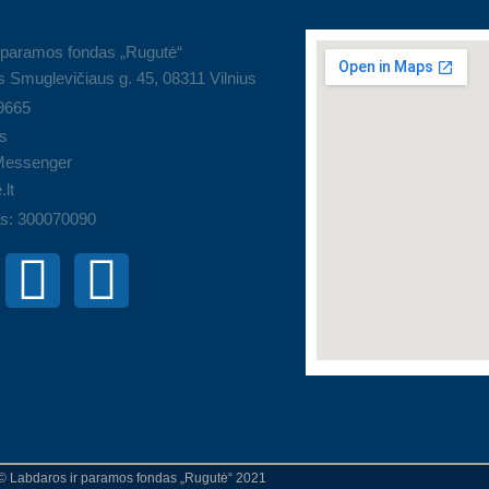
 paramos fondas „Rugutė“
 Smuglevičiaus g. 45, 08311 Vilnius
9665
s
Messenger
.lt
s: 300070090
© Labdaros ir paramos fondas „Rugutė“ 2021