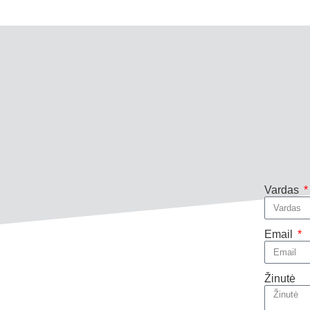
Vardas
Email
Žinutė