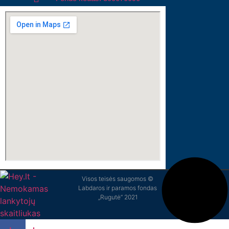
Visos teisės saugomos ©
Labdaros ir paramos fondas
„Rugutė“ 2021