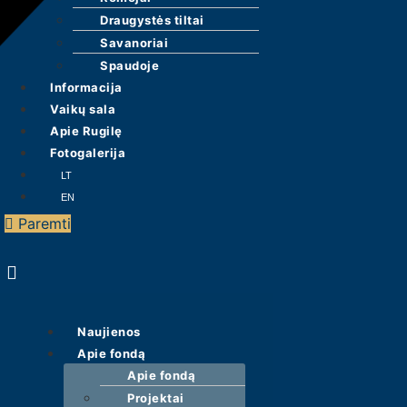
Draugystės tiltai
Savanoriai
Spaudoje
Informacija
Vaikų sala
Apie Rugilę
Fotogalerija
Meniu
LT
EN
Paremti
Naujienos
Apie fondą
Apie fondą
Projektai