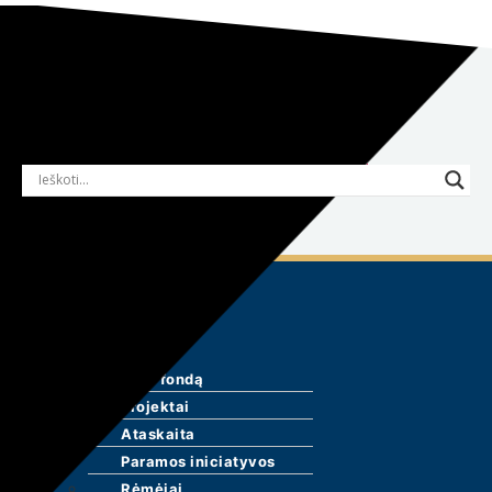
Labdaros ir paramos fondas „Rugutė“
Facebook-
Instagram
Youtube
Linkedin
f
Meniu
LT
EN
+370 620 69665
info@rugute.lt
Meniu
Naujienos
Apie fondą
Apie fondą
Projektai
Ataskaita
Paramos iniciatyvos
Rėmėjai