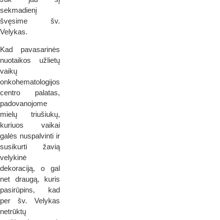
sekmadienį
švęsime šv.
Velykas.
Kad pavasarinės
nuotaikos užlietų
vaikų
onkohematologijos
centro palatas,
padovanojome
mielų triušiukų,
kuriuos vaikai
galės nuspalvinti ir
susikurti žavią
velykinė
dekoraciją, o gal
net draugą, kuris
pasirūpins, kad
per šv. Velykas
netrūktų