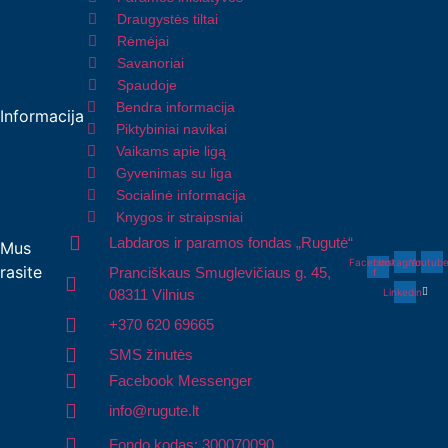
Draugystės tiltai
Rėmėjai
Savanoriai
Spaudoje
Bendra informacija
Informacija
Piktybiniai navikai
Vaikams apie ligą
Gyvenimas su liga
Socialinė informacija
Knygos ir straipsniai
Labdaros ir paramos fondas „Rugutė“
Mus
Facebook-
Instagram
Youtub
rasite
Pranciškaus Smuglevičiaus g. 45,
f
08311 Vilnius
Linkedin
+370 620 69665
SMS žinutės
Facebook Messenger
info@rugute.lt
Fondo kodas: 300070090