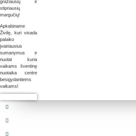
gražiausių ir
stipriausių
margučių!
Apkabiname
Živilę, kuri visada
palaiko
įvairiausius
sumanymus ir
nuolat kuria
vaikams šventinę
nuotaika centre
besigydantiems
vaikams!
Pamažu
Pamažu
Pamažu
Pamažu
Pamažu
Pamažu
Pamažu
Pamažu
beldžiasi
beldžiasi
beldžiasi
beldžiasi
beldžiasi
beldžiasi
beldžiasi
beldžiasi
pavasaris
pavasaris
pavasaris
pavasaris
pavasaris
pavasaris
pavasaris
pavasaris