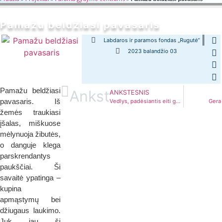
Pamažu beldžiasi pavasaris
Labdaros ir paramos fondas „Rugutė“
2023 balandžio 03
Pamažu beldžiasi
Ankst
ANKSTESNIS
pavasaris. Iš
Vedlys, padėsiantis eiti gydymo keliu
Gera
žemės traukiasi
įšalas, miškuose
mėlynuoja žibutės,
o danguje klega
parskrendantys
paukščiai. Ši
savaitė ypatinga –
kupina
apmąstymų bei
džiugaus laukimo.
Juk jau šį