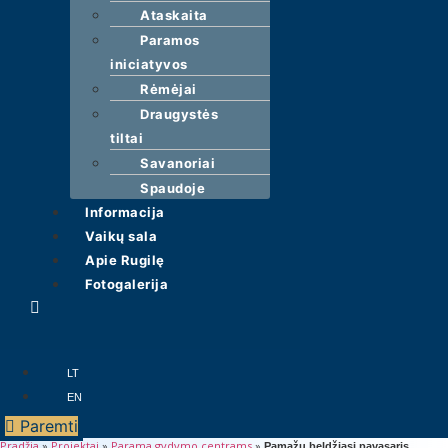
Ataskaita
Paramos
iniciatyvos
Rėmėjai
Draugystės
tiltai
Savanoriai
Spaudoje
Informacija
Vaikų sala
Apie Rugilę
Fotogalerija
Meniu
LT
EN
Paremti
Pradžia
»
Projektai
»
Parama gydymo centrams
»
Pamažu beldžiasi pavasaris