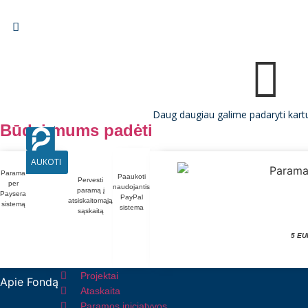
Daug daugiau galime padaryti kart
Būdai mums padėti
AUKOTI
Parama
Paaukoti
Pervesti
per
naudojantis
paramą į
Paysera
PayPal
atsiskaitomąją
sistemą
sistema
sąskaitą
5 EU
Projektai
Apie Fondą
Ataskaita
Paramos iniciatyvos