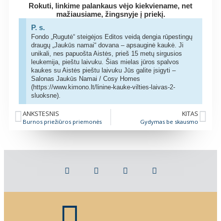
Rokuti, linkime palankaus vėjo kiekviename, net
mažiausiame, žingsnyje į priekį.
P. s.
Fondo „Rugutė“ steigėjos Editos veidą dengia rūpestingų
draugų „Jaukūs namai“ dovana – apsauginė kaukė. Ji
unikali, nes papuošta Aistės, prieš 15 metų sirgusios
leukemija, pieštu laivuku. Šias mielas jūros spalvos
kaukes su Aistės pieštu laivuku Jūs galite įsigyti –
Salonas Jaukūs Namai / Cosy Homes
(https://www.kimono.lt/linine-kauke-vilties-laivas-2-
sluoksne).
ANKSTESNIS
KITAS
Burnos priežiūros priemonės
Gydymas be skausmo