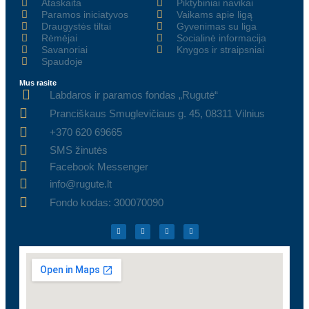
Ataskaita
Piktybiniai navikai
Paramos iniciatyvos
Vaikams apie ligą
Draugystės tiltai
Gyvenimas su liga
Rėmėjai
Socialinė informacija
Savanoriai
Knygos ir straipsniai
Spaudoje
Mus rasite
Labdaros ir paramos fondas „Rugutė“
Pranciškaus Smuglevičiaus g. 45, 08311 Vilnius
+370 620 69665
SMS žinutės
Facebook Messenger
info@rugute.lt
Fondo kodas: 300070090