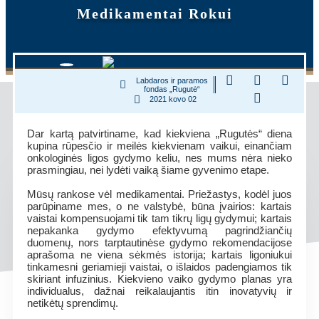
Medikamentai Rokui
Labdaros ir paramos
fondas „Rugutė“
2021 kovo 02
Dar kartą patvirtiname, kad kiekviena „Rugutės“ diena
kupina rūpesčio ir meilės kiekvienam vaikui, einančiam
onkologinės ligos gydymo keliu, nes mums nėra nieko
prasmingiau, nei lydėti vaiką šiame gyvenimo etape.
Mūsų rankose vėl medikamentai. Priežastys, kodėl juos
parūpiname mes, o ne valstybė, būna įvairios: kartais
vaistai kompensuojami tik tam tikrų ligų gydymui; kartais
nepakanka gydymo efektyvumą pagrindžiančių
duomenų, nors tarptautinėse gydymo rekomendacijose
aprašoma ne viena sėkmės istorija; kartais ligoniukui
tinkamesni geriamieji vaistai, o išlaidos padengiamos tik
skiriant infuzinius. Kiekvieno vaiko gydymo planas yra
individualus, dažnai reikalaujantis itin inovatyvių ir
netikėtų sprendimų.