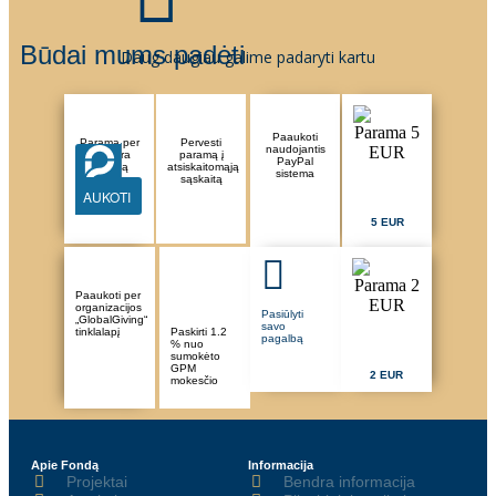
Būdai mums padėti
Daug daugiau galime padaryti kartu
Paaukoti
Parama per
Pervesti
naudojantis
Paysera
paramą į
PayPal
sistemą
atsiskaitomąją
sistema
sąskaitą
AUKOTI
5 EUR
Paaukoti per
organizacijos
Pasiūlyti
„GlobalGiving“
savo
tinklalapį
Paskirti 1.2
pagalbą
% nuo
sumokėto
GPM
2 EUR
mokesčio
Apie Fondą
Informacija
Projektai
Bendra informacija