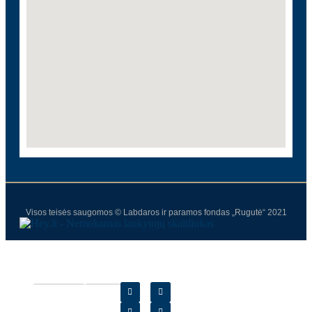
Visos teisės saugomos © Labdaros ir paramos fondas „Rugutė“ 2021