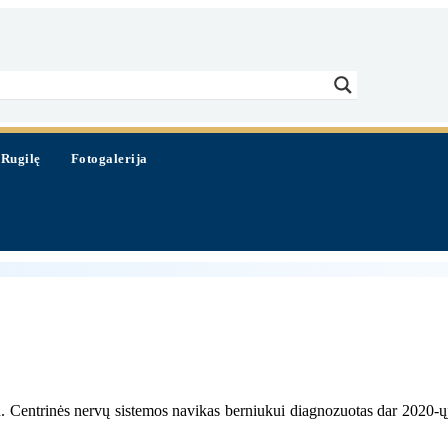
nfo@rugute.lt
 Rugilę
Fotogalerija
iu. Centrinės nervų sistemos navikas berniukui diagnozuotas dar 2020-ų