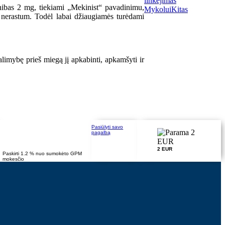
linkėjimas
inibas 2 mg, tiekiami „Mekinist“ pavadinimu,
Mykolui
Kitas
u nerastum. Todėl labai džiaugiamės turėdami
mybę prieš miegą jį apkabinti, apkamšyti ir
Pasiūlyti savo
pagalbą
2 EUR
Paskirti 1.2 % nuo sumokėto GPM
mokesčio