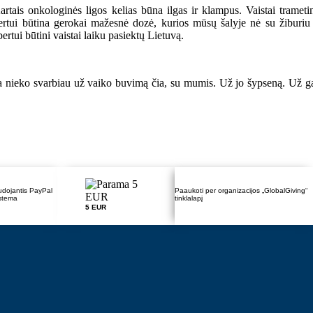
rtais onkologinės ligos kelias būna ilgas ir klampus. Vaistai tramet
obertui būtina gerokai mažesnė dozė, kurios mūsų šalyje nė su žiburi
tui būtini vaistai laiku pasiektų Lietuvą.
ieko svarbiau už vaiko buvimą čia, su mumis. Už jo šypseną. Už gali
udojantis PayPal
Paaukoti per organizacijos „GlobalGiving“
istema
tinklalapį
5 EUR