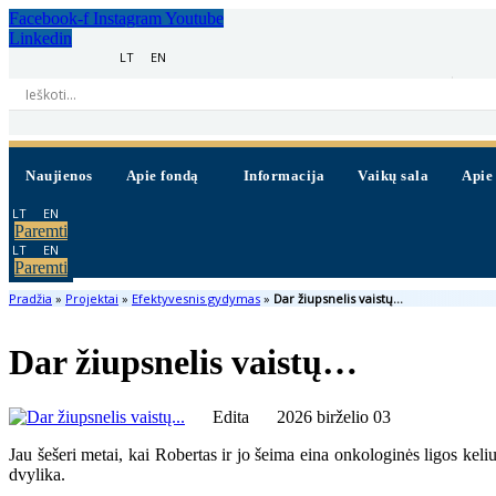
Facebook-f
Instagram
Youtube
Linkedin
LT
EN
+370 620 69665
i
Naujienos
Apie fondą
Informacija
Vaikų sala
Apie
LT
EN
Paremti
LT
EN
Paremti
Pradžia
»
Projektai
»
Efektyvesnis gydymas
»
Dar žiupsnelis vaistų…
Dar žiupsnelis vaistų…
Edita
2026 birželio 03
Jau šešeri metai, kai Robertas ir jo šeima eina onkologinės ligos kel
dvylika.