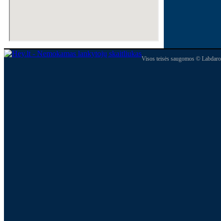
Visos teisės saugomos © Labdaro