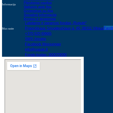
Piktybiniai navikai
Informacija
Vaikams apie ligą
Gyvenimas su liga
Socialinė informacija
Knygos ir straipsniai
Labdaros ir paramos fondas „Rugutė“
Faceb
Pranciškaus Smuglevičiaus g. 45, 08311 Vilnius
Mus rasite
+370 620 69665
SMS žinutės
Facebook Messenger
info@rugute.lt
Fondo kodas: 300070090