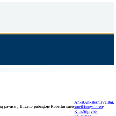
Ankst
Ankstesnis
Vaistai,
jų pavasarį. Birželio pabaigoje Robertui sueis
suteikiantys laisvę
Kitas
Stiprybės