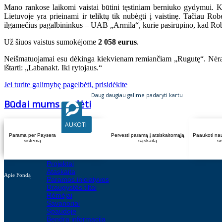
Mano rankose laikomi vaistai būtini tęstiniam berniuko gydymui. Ka
Lietuvoje yra prieinami ir teliktų tik nubėgti į vaistinę. Tačiau R
ilgamečius pagalbininkus – UAB „Armila“, kurie pasirūpino, kad Rober
Už šiuos vaistus sumokėjome
2 058 eurus
.
Neišmatuojamai esu dėkinga kiekvienam remiančiam „Rugutę“. Nėra n
ištarti: „Labanakt. Iki rytojaus.“
Jei turite galimybę pagelbėti, prisidėkite
Daug daugiau galime padaryti kartu
Būdai mums padėti
AUKOTI
Parama per Paysera
Pervesti paramą į atsiskaitomąją
Paaukoti na
sistemą
sąskaitą
s
Projektai
Ataskaita
Apie Fondą
Paramos iniciatyvos
Draugystės tiltai
Rėmėjai
Savanoriai
Spaudoje
Bendra informacija