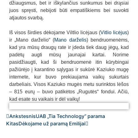
džiaugsmus, bet ir iškylančius sunkumus bei drąsiai
juos spręsti, nebijoti būti empatiškiems bei suvokti
atjautos svarbą.
Iš visos širdies dėkojame Viltlio licėjaus (
Vitlio licėjus
)
ir „Mano darželio“ (
Mano darželis
) bendruomenėms,
kad yra mūsų draugų rate ir įdeda tiek daug jėgų, kad
padėtų augti mūsų jaunajai kartai. Norime
pasidžiaugti, kad ši bendruomenė itin kūrybingai
pažiūrėjo į karantino sąlygas ir sukūrė Kaziuko mugę
internete, kur buvo prekiaujama vaikų sukurtais
darbeliais. Visos Kaziuko mugės metu surinktos lėšos
– 815 eurų – buvo patikėtos „Rugutės“ fondui. Ačiū,
kad esate su vaikais ir dėl vaikų!
Vitlio licėjus
Vitlio licėjus
Vitlio licėjus
Vitlio licėjus
Ankstesnis
UAB „Tia Technology“ parama
Kitas
Dėkojame už paramą Emilijai