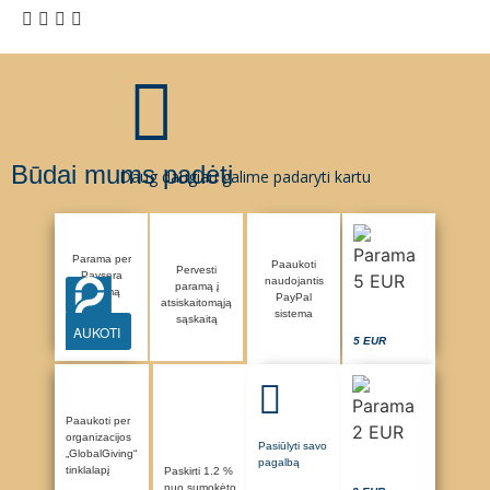
Būdai mums padėti
Daug daugiau galime padaryti kartu
Parama per
Paaukoti
Pervesti
Paysera
naudojantis
paramą į
sistemą
PayPal
atsiskaitomąją
sistema
sąskaitą
AUKOTI
5 EUR
Paaukoti per
organizacijos
Pasiūlyti savo
„GlobalGiving“
pagalbą
tinklalapį
Paskirti 1.2 %
nuo sumokėto