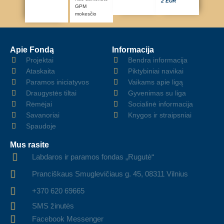
2 EUR
GPM
mokesčio
Apie Fondą
Informacija
Projektai
Bendra informacija
Ataskaita
Piktybiniai navikai
Paramos iniciatyvos
Vaikams apie ligą
Draugystės tiltai
Gyvenimas su liga
Rėmėjai
Socialinė informacija
Savanoriai
Knygos ir straipsniai
Spaudoje
Mus rasite
Labdaros ir paramos fondas „Rugutė“
Pranciškaus Smuglevičiaus g. 45, 08311 Vilnius
+370 620 69665
SMS žinutės
Facebook Messenger