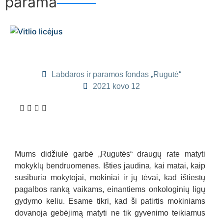
parama
Labdaros ir paramos fondas „Rugutė“
2021 kovo 12
Mums didžiulė garbė „Rugutės“ draugų rate matyti
mokyklų bendruomenes. Išties jaudina, kai matai, kaip
susiburia mokytojai, mokiniai ir jų tėvai, kad ištiestų
pagalbos ranką vaikams, einantiems onkologinių ligų
gydymo keliu. Esame tikri, kad ši patirtis mokiniams
dovanoja gebėjimą matyti ne tik gyvenimo teikiamus