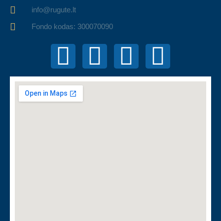
info@rugute.lt
Fondo kodas: 300070090