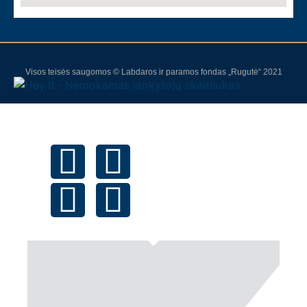
Visos teisės saugomos © Labdaros ir paramos fondas „Rugutė“ 2021