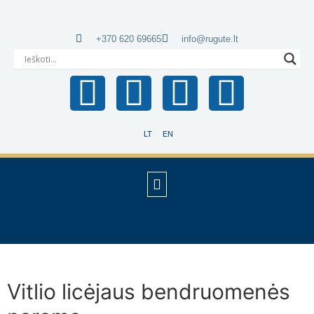
+370 620 69665
info@rugute.lt
LT
EN
Vitlio licėjaus bendruomenės