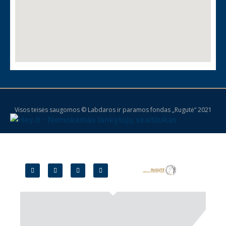
Visos teisės saugomos © Labdaros ir paramos fondas „Rugutė“ 2021