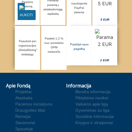
Pervesti
Paysera
naudojantis
paramą į
sistemą
PayPal
atsiskaitomąją
sistema
sąskaitą
AUKOTI
5 EUR
Paskirti 1.2 %
Paaukoti per
nuo sumokėto
Pasiūlyti savo
organizacijos
GPM
pagalbą
„GlobalGiving“
mokesčio
tinklalapį
2 EUR
Apie Fondą
Informacija
Projektai
Bendra informacija
Ataskaita
Piktybiniai navikai
Paramos iniciatyvos
Vaikams apie ligą
Draugystės tiltai
Gyvenimas su liga
Rėmėjai
Socialinė informacija
Savanoriai
Knygos ir straipsniai
Spaudoje