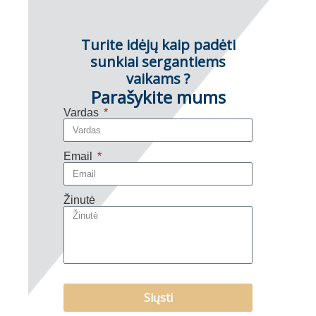
Turite idėjų kaip padėti
sunkiai sergantiems
vaikams ?
Parašykite mums
Vardas
Email
Žinutė
Siųsti