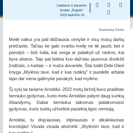
Labdaros ir paramos
fondas „Rugutė“
2023 lapkričio 24
Nuotrauka Živilės
Meilė vaikui yra pati didžiausia vertybė ir visų mūsų darbų
priežastis. Tačiau be galo svarbu meilę ne tik jausti, bet ir
parodyti – būti šalia, kai serga ar palaikyti už rankos, kai
byra ašaros. Taip pat būtina kuo dažniau jausmus išreikšti
žodžiais, o kartais – ir maža dovanėle. Štai todėl Debi Gliori
knyga „Mylėsiu tave, kad ir kas nutiktų” ir puodelis arbatai
tapo dar viena galimybe pasakyti, kad mylime.
Šį sykį tai tariame Arnoldui. 2022 metų birželį buvo pradėtas
berniuko gydymas, kurio metu Arnoldas patyrė daug sunkių
išbandymų. Dabar berniukui taikomas palaikomasis
gydymas, kuris turėtų užtvirtinti pasiektą ligos remisiją.
Arnoldai, tu drąsiausias, stipriausias ir atkakliausias
kovotojas! Visada visada atsimink: „Mylėsim tave, kad ir
kas nutiktų.“