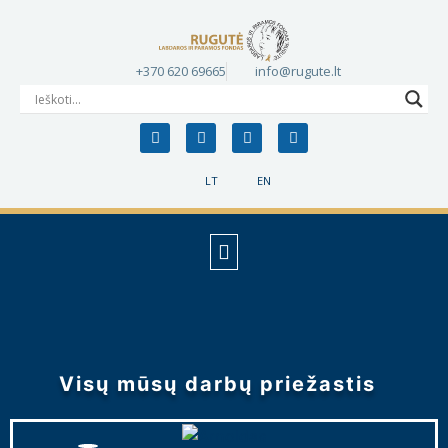
+370 620 69665
info@rugute.lt
LT
EN
Visų mūsų darbų priežastis