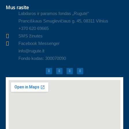
Mus rasite
Labdaros ir paramos fondas „Rugutė“
Pranciškaus Smuglevičiaus g. 45, 08311 Vilnius
+370 620 69665
SMS žinutės
Facebook Messenger
info@rugute.lt
Fondo kodas: 300070090