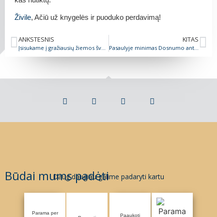
Živile
, Ačiū už knygelės ir puoduko perdavimą!
ANKSTESNIS
KITAS
Įsisukame į gražiausių žiemos švenčių sūkurį
Pasaulyje minimas Dosnumo antradienis
Būdai mums padėti
Daug daugiau galime padaryti kartu
Parama per
Paaukoti