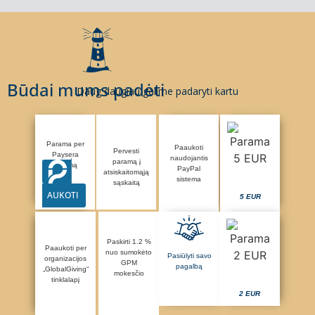
Būdai mums padėti
Daug daugiau galime padaryti kartu
Parama per
Paaukoti
Pervesti
Paysera
naudojantis
paramą į
sistemą
PayPal
atsiskaitomąją
sistema
sąskaitą
AUKOTI
5 EUR
Paskirti 1.2 %
Paaukoti per
nuo sumokėto
Pasiūlyti savo
organizacijos
GPM
pagalbą
„GlobalGiving“
mokesčio
tinklalapį
2 EUR