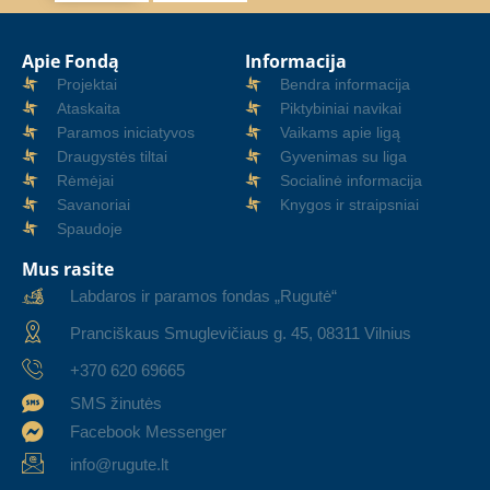
Apie Fondą
Informacija
Projektai
Bendra informacija
Ataskaita
Piktybiniai navikai
Paramos iniciatyvos
Vaikams apie ligą
Draugystės tiltai
Gyvenimas su liga
Rėmėjai
Socialinė informacija
Savanoriai
Knygos ir straipsniai
Spaudoje
Mus rasite
Labdaros ir paramos fondas „Rugutė“
Pranciškaus Smuglevičiaus g. 45, 08311 Vilnius
+370 620 69665
SMS žinutės
Facebook Messenger
info@rugute.lt