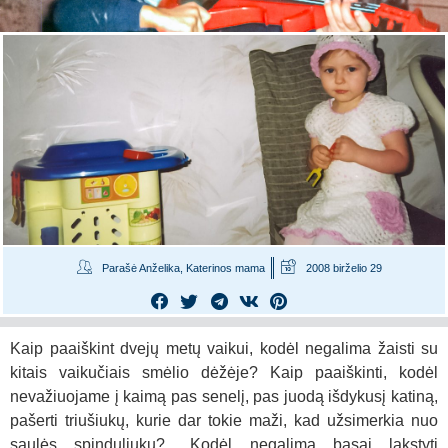
Parašė Anželika, Katerinos mama
2008 birželio 29
Kaip paaiškint dvejų metų vaikui, kodėl negalima žaisti su
kitais vaikučiais smėlio dėžėje? Kaip paaiškinti, kodėl
nevažiuojame į kaimą pas senelį, pas juodą išdykusį katiną,
pašerti triušiukų, kurie dar tokie maži, kad užsimerkia nuo
saulės spinduliukų?.. Kodėl negalima basai lakstyti