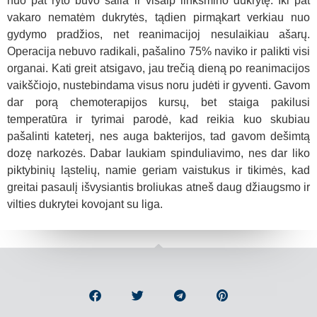
nuo pat ryto buvo šalia ir visaip linksmino dukrytę. Iki pat
vakaro nematėm dukrytės, tądien pirmąkart verkiau nuo
gydymo pradžios, net reanimacijoj nesulaikiau ašarų.
Operacija nebuvo radikali, pašalino 75% naviko ir palikti visi
organai. Kati greit atsigavo, jau trečią dieną po reanimacijos
vaikščiojo, nustebindama visus noru judėti ir gyventi. Gavom
dar porą chemoterapijos kursų, bet staiga pakilusi
temperatūra ir tyrimai parodė, kad reikia kuo skubiau
pašalinti kateterį, nes auga bakterijos, tad gavom dešimtą
dozę narkozės. Dabar laukiam spinduliavimo, nes dar liko
piktybinių ląstelių, namie geriam vaistukus ir tikimės, kad
greitai pasaulį išvysiantis broliukas atneš daug džiaugsmo ir
vilties dukrytei kovojant su liga.