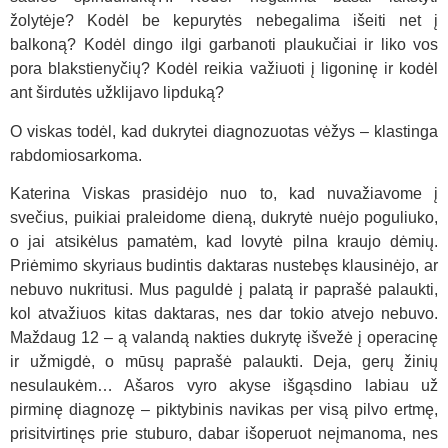
žolytėje? Kodėl be kepurytės nebegalima išeiti net į
balkoną? Kodėl dingo ilgi garbanoti plaukučiai ir liko vos
pora blakstienyčių? Kodėl reikia važiuoti į ligoninę ir kodėl
ant širdutės užklijavo lipduką?
O viskas todėl, kad dukrytei diagnozuotas vėžys – klastinga
rabdomiosarkoma.
Katerina Viskas prasidėjo nuo to, kad nuvažiavome į
svečius, puikiai praleidome dieną, dukrytė nuėjo poguliuko,
o jai atsikėlus pamatėm, kad lovytė pilna kraujo dėmių.
Priėmimo skyriaus budintis daktaras nustebęs klausinėjo, ar
nebuvo nukritusi. Mus paguldė į palatą ir paprašė palaukti,
kol atvažiuos kitas daktaras, nes dar tokio atvejo nebuvo.
Maždaug 12 – ą valandą nakties dukrytę išvežė į operacinę
ir užmigdė, o mūsų paprašė palaukti. Deja, gerų žinių
nesulaukėm… Ašaros vyro akyse išgąsdino labiau už
pirminę diagnozę – piktybinis navikas per visą pilvo ertmę,
prisitvirtinęs prie stuburo, dabar išoperuot neįmanoma, nes