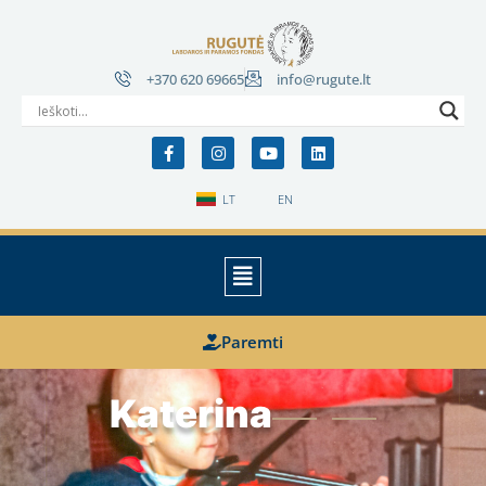
+370 620 69665
info@rugute.lt
LT
EN
Paremti
Katerina