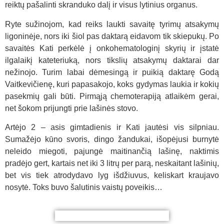
reiktų pašalinti skranduko dalį ir visus lytinius organus.
Ryte sužinojom, kad reiks laukti savaitę tyrimų atsakymų
ligoninėje, nors iki šiol pas daktarą eidavom tik skiepukų. Po
savaitės Kati perkėlė į onkohematologinį skyrių ir įstatė
ilgalaikį kateteriuką, nors tikslių atsakymų daktarai dar
nežinojo. Turim labai dėmesingą ir puikią daktarę Godą
Vaitkevičienę, kuri papasakojo, koks gydymas laukia ir kokių
pasekmių gali būti. Pirmąją chemoterapiją atlaikėm gerai,
net šokom prijungti prie lašinės stovo.
Artėjo 2 – asis gimtadienis ir Kati jautėsi vis silpniau.
Sumažėjo kūno svoris, dingo žandukai, išopėjusi burnytė
neleido miegoti, pajungė maitinančią lašinę, naktimis
pradėjo gert, kartais net iki 3 litrų per parą, neskaitant lašinių,
bet vis tiek atrodydavo lyg išdžiuvus, keliskart kraujavo
nosytė. Toks buvo šalutinis vaistų poveikis…