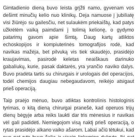
Katerina
Gimtadienio dieną buvo leista grįžti namo, gyvenam vos
dešimt minučių kelio nuo klinikų. Deja namuose į jubiliatę
visi žiūrėjo su gailesčiu, net sulaukėm priekaištų, kad patys
užkrėtėm vaiką paimdami į tolimą kelionę, o gydymo
patarimų gavom apie šimtą. Daug kartų atliktos
echoskopijos ir kompiuterinės tomografijos rodė, kad
navikas mažėja, bet pilvuką vis tiek skaudėjo, prasidėjo
kraujavimas, pasirodė keletas neaiškaus darinuko
gabaliukų, kurie, pasak daktarės, yra yrančio naviko dalys.
Buvo pradėta tartis su chirurgais ir urologais del operacijos,
todėl chemijos daugiau nebegaudavom, reikėjo atsigaut
prieš operaciją.
Taip praėjo mėnuo, buvo atliktas kontrolinis histologinis
tyrimas, o kitą dieną chirurgai pranešė, kad operuos trijų
dienų bėgyje arba reiks laukti dar tris mėnesius ir navikas
vėl gali padidėti. Nemiegojom visą naktį prieš operaciją, o
rytas prasidėjo alkano vaiko ašarom. Labai ačiū tėtukui, kad