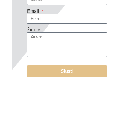
Email
Žinutė
Siųsti