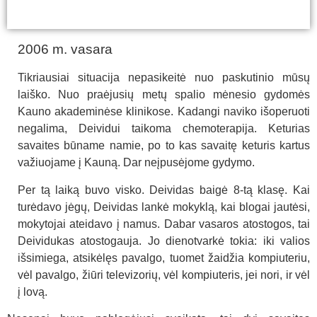
2006 m. vasara
Tikriausiai situacija nepasikeitė nuo paskutinio mūsų
laiško. Nuo praėjusių metų spalio mėnesio gydomės
Kauno akademinėse klinikose. Kadangi naviko išoperuoti
negalima, Deividui taikoma chemoterapija. Keturias
savaites būname namie, po to kas savaitę keturis kartus
važiuojame į Kauną. Dar neįpusėjome gydymo.
Per tą laiką buvo visko. Deividas baigė 8-tą klasę. Kai
turėdavo jėgų, Deividas lankė mokyklą, kai blogai jautėsi,
mokytojai ateidavo į namus. Dabar vasaros atostogos, tai
Deividukas atostogauja. Jo dienotvarkė tokia: iki valios
išsimiega, atsikėlęs pavalgo, tuomet žaidžia kompiuteriu,
vėl pavalgo, žiūri televizorių, vėl kompiuteris, jei nori, ir vėl
į lovą.