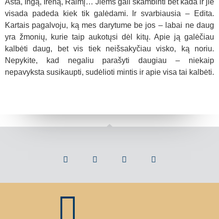
Asta, Ingą, Ireną, Raimį… Jiems gali skambinti bet kada ir jie
visada padeda kiek tik galėdami. Ir svarbiausia – Edita.
Kartais pagalvoju, ką mes darytume be jos – labai ne daug
yra žmonių, kurie taip aukotųsi dėl kitų. Apie ją galėčiau
kalbėti daug, bet vis tiek neišsakyčiau visko, ką noriu.
Nepykite, kad negaliu parašyti daugiau – niekaip
nepavyksta susikaupti, sudėlioti mintis ir apie visa tai kalbėti.