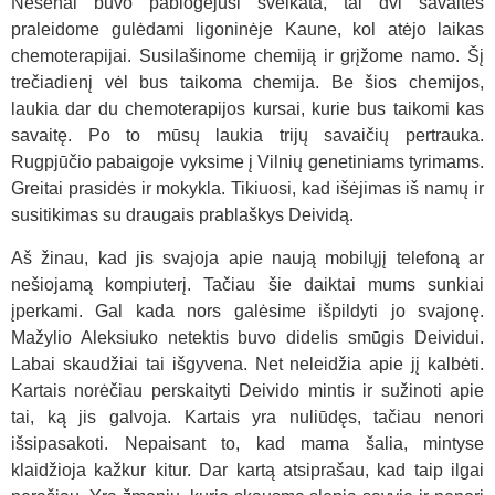
Nesenai buvo pablogėjusi sveikata, tai dvi savaites
praleidome gulėdami ligoninėje Kaune, kol atėjo laikas
chemoterapijai. Susilašinome chemiją ir grįžome namo. Šį
trečiadienį vėl bus taikoma chemija. Be šios chemijos,
laukia dar du chemoterapijos kursai, kurie bus taikomi kas
savaitę. Po to mūsų laukia trijų savaičių pertrauka.
Rugpjūčio pabaigoje vyksime į Vilnių genetiniams tyrimams.
Greitai prasidės ir mokykla. Tikiuosi, kad išėjimas iš namų ir
susitikimas su draugais prablaškys Deividą.
Aš žinau, kad jis svajoja apie naują mobilųjį telefoną ar
nešiojamą kompiuterį. Tačiau šie daiktai mums sunkiai
įperkami. Gal kada nors galėsime išpildyti jo svajonę.
Mažylio Aleksiuko netektis buvo didelis smūgis Deividui.
Labai skaudžiai tai išgyvena. Net neleidžia apie jį kalbėti.
Kartais norėčiau perskaityti Deivido mintis ir sužinoti apie
tai, ką jis galvoja. Kartais yra nuliūdęs, tačiau nenori
išsipasakoti. Nepaisant to, kad mama šalia, mintyse
klaidžioja kažkur kitur. Dar kartą atsiprašau, kad taip ilgai