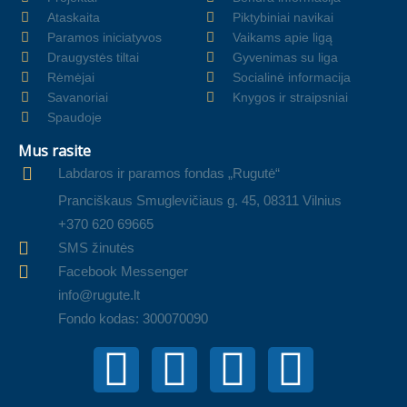
Ataskaita
Piktybiniai navikai
Paramos iniciatyvos
Vaikams apie ligą
Draugystės tiltai
Gyvenimas su liga
Rėmėjai
Socialinė informacija
Savanoriai
Knygos ir straipsniai
Spaudoje
Mus rasite
Labdaros ir paramos fondas „Rugutė“
Pranciškaus Smuglevičiaus g. 45, 08311 Vilnius
+370 620 69665
SMS žinutės
Facebook Messenger
info@rugute.lt
Fondo kodas: 300070090