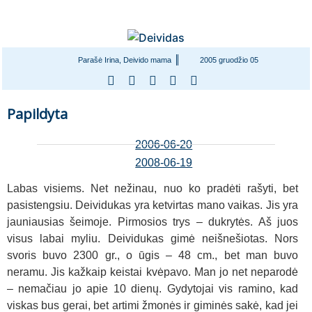
Parašė Irina, Deivido mama
2005 gruodžio 05
Papildyta
2006-06-20
2008-06-19
Labas visiems. Net nežinau, nuo ko pradėti rašyti, bet
pasistengsiu. Deividukas yra ketvirtas mano vaikas. Jis yra
jauniausias šeimoje. Pirmosios trys – dukrytės. Aš juos
visus labai myliu. Deividukas gimė neišnešiotas. Nors
svoris buvo 2300 gr., o ūgis – 48 cm., bet man buvo
neramu. Jis kažkaip keistai kvėpavo. Man jo net neparodė
– nemačiau jo apie 10 dienų. Gydytojai vis ramino, kad
viskas bus gerai, bet artimi žmonės ir giminės sakė, kad jei