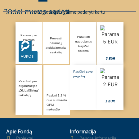
Būdai mums padėti
Daug daugiau galime padaryti kartu
Parama per
Paaukoti
Pervesti
Paysera
naudojantis
paramą į
sistemą
PayPal
atsiskaitomąją
sistema
sąskaitą
AUKOTI
5 EUR
Pasiūlyti savo
pagalbą
Paaukoti per
organizacijos
„GlobalGiving“
tinklalapį
Paskirti 1.2 %
nuo sumokėto
2 EUR
GPM
mokesčio
Apie Fondą
Informacija
Projektai
Bendra informacija