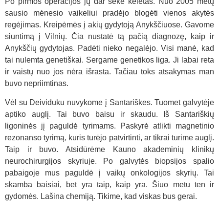
Po pirmos operacijos jų dar sekė keletas. Nuo 2005 metų
sausio mėnesio vaikeliui pradėjo blogėti vienos akytės
regėjimas. Kreipėmės į akių gydytoją Anykščiuose. Gavome
siuntimą į Vilnių. Čia nustatė tą pačią diagnozę, kaip ir
Anykščių gydytojas. Padėti nieko negalėjo. Visi manė, kad
tai nulemta genetiškai. Sergame genetikos liga. Ji labai reta
ir vaistų nuo jos nėra išrasta. Tačiau toks atsakymas man
buvo nepriimtinas.
Vėl su Deividuku nuvykome į Santariškes. Tuomet galvytėje
aptiko auglį. Tai buvo baisu ir skaudu. Iš Santariškių
ligoninės jį paguldė tyrimams. Paskyrė atlikti magnetinio
rezonanso tyrimą, kuris turėjo patvirtinti, ar tikrai turime auglį.
Taip ir buvo. Atsidūrėme Kauno akademinių klinikų
neurochirurgijos skyriuje. Po galvytės biopsijos spalio
pabaigoje mus paguldė į vaikų onkologijos skyrių. Tai
skamba baisiai, bet yra taip, kaip yra. Šiuo metu ten ir
gydomės. Lašina chemiją. Tikime, kad viskas bus gerai.