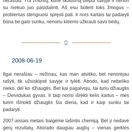
nerašiau. Yra žmonių, kurie skausmą slepia savyje ir nenori
su niekuo juo pasidalinti. Aš esu būtent toks žmogus –
problemas stengiuosi spręsti pati. Ir nors kartais tai padaryti
būna be galo sunku, nenoriu kitiems užkrauti savo bėdų.
2008-06-19
Ilgai nerašiau – nežinau, kas man atsitiko, bet nenorėjau
rašyti, tik užsisklęsti savyje ir tylėti. Atrodo, kad nebeliko
nieko, dėl ko džiaugtis. Bet kai pagalvoju, tai turiu džiaugtis
– Deividukas gyvas. Ir taip norisi išrėkti kelis kartus – mes
turim išmokti džiaugtis šia diena, kad ir kaip sunku tai
padaryti.
2007-aisiais metais baigėme lašintis chemiją. Bet ji nedavė
gerų rezultatų. Atsirado daugiau auglių – vienas gerklės