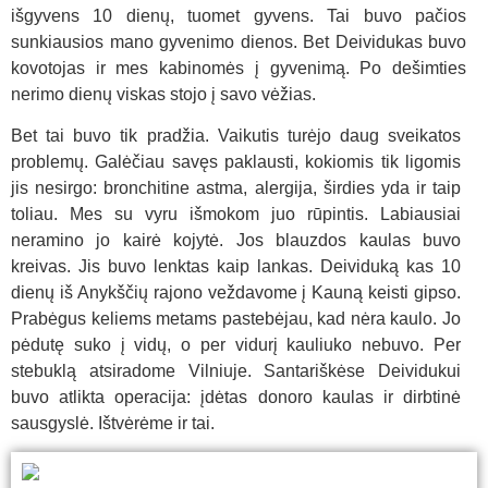
išgyvens 10 dienų, tuomet gyvens. Tai buvo pačios
sunkiausios mano gyvenimo dienos. Bet Deividukas buvo
kovotojas ir mes kabinomės į gyvenimą. Po dešimties
nerimo dienų viskas stojo į savo vėžias.
Bet tai buvo tik pradžia. Vaikutis turėjo daug sveikatos
problemų. Galėčiau savęs paklausti, kokiomis tik ligomis
jis nesirgo: bronchitine astma, alergija, širdies yda ir taip
toliau. Mes su vyru išmokom juo rūpintis. Labiausiai
neramino jo kairė kojytė. Jos blauzdos kaulas buvo
kreivas. Jis buvo lenktas kaip lankas. Deividuką kas 10
dienų iš Anykščių rajono veždavome į Kauną keisti gipso.
Prabėgus keliems metams pastebėjau, kad nėra kaulo. Jo
pėdutę suko į vidų, o per vidurį kauliuko nebuvo. Per
stebuklą atsiradome Vilniuje. Santariškėse Deividukui
buvo atlikta operacija: įdėtas donoro kaulas ir dirbtinė
sausgyslė. Ištvėrėme ir tai.