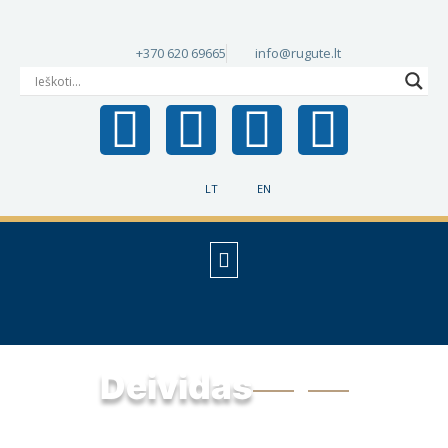
+370 620 69665
info@rugute.lt
LT
EN
Deividas