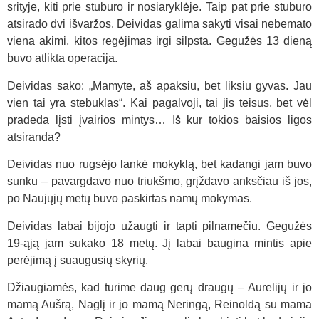
srityje, kiti prie stuburo ir nosiaryklėje. Taip pat prie stuburo
atsirado dvi išvaržos. Deividas galima sakyti visai nebemato
viena akimi, kitos regėjimas irgi silpsta. Gegužės 13 dieną
buvo atlikta operacija.
Deividas sako: „Mamyte, aš apaksiu, bet liksiu gyvas. Jau
vien tai yra stebuklas“. Kai pagalvoji, tai jis teisus, bet vėl
pradeda lįsti įvairios mintys… Iš kur tokios baisios ligos
atsiranda?
Deividas nuo rugsėjo lankė mokyklą, bet kadangi jam buvo
sunku – pavargdavo nuo triukšmo, grįždavo anksčiau iš jos,
po Naujųjų metų buvo paskirtas namų mokymas.
Deividas labai bijojo užaugti ir tapti pilnamečiu. Gegužės
19-ąją jam sukako 18 metų. Jį labai baugina mintis apie
perėjimą į suaugusių skyrių.
Džiaugiamės, kad turime daug gerų draugų – Aurelijų ir jo
mamą Aušrą, Naglį ir jo mamą Neringą, Reinoldą su mama