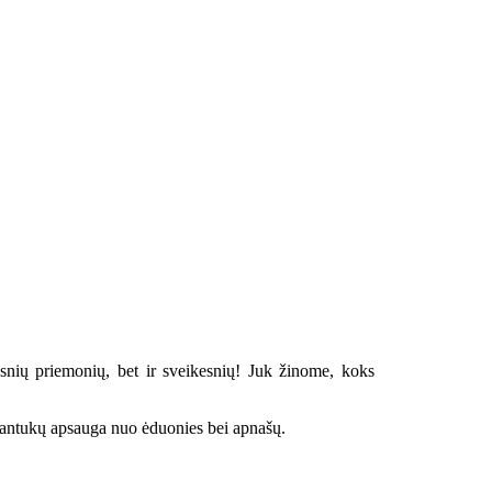
snių priemonių, bet ir sveikesnių! Juk žinome, koks
dantukų apsauga nuo ėduonies bei apnašų.