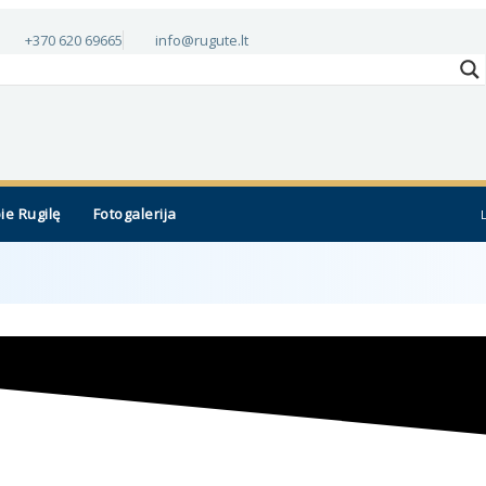
+370 620 69665
info@rugute.lt
ie Rugilę
Fotogalerija