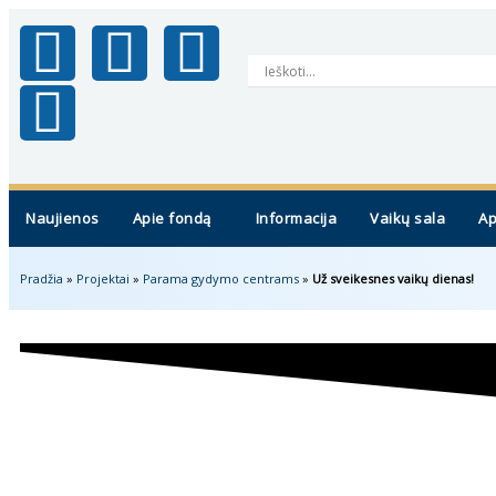
Naujienos
Apie fondą
Informacija
Vaikų sala
Ap
Pradžia
»
Projektai
»
Parama gydymo centrams
»
Už sveikesnes vaikų dienas!