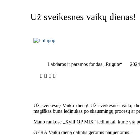
Už sveikesnes vaikų dienas!
Labdaros ir paramos fondas „Rugutė“
2024
Už sveikesnę Vaiko dieną! Už sveikesnes vaikų dien
magiškas būna ledinukas po skausmingų procesų ar pri
Mano rankose „XyliPOP MIX“ ledinukai, kurie yra puik
GERA Vaikų dieną dalintis geromis naujienomis!