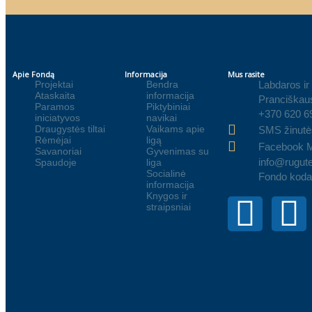
Apie Fondą
Informacija
Mus rasite
Projektai
Bendra
Labdaros ir
Ataskaita
informacija
Pranciškaus
Paramos
Piktybiniai
+370 620 6
iniciatyvos
navikai
Draugystės tiltai
Vaikams apie
SMS žinutė
Rėmėjai
ligą
Facebook 
Savanoriai
Gyvenimas su
info@rugute
Spaudoje
liga
Socialinė
Fondo koda
informacija
Knygos ir
straipsniai