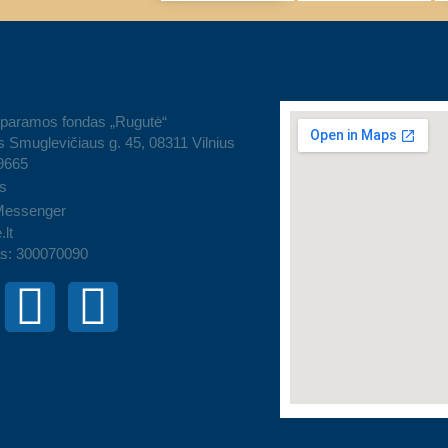
 paramos fondas „Rugutė“
 Smuglevičiaus g. 45, 08311 Vilnius
9665
s
Messenger
.lt
s: 300070090