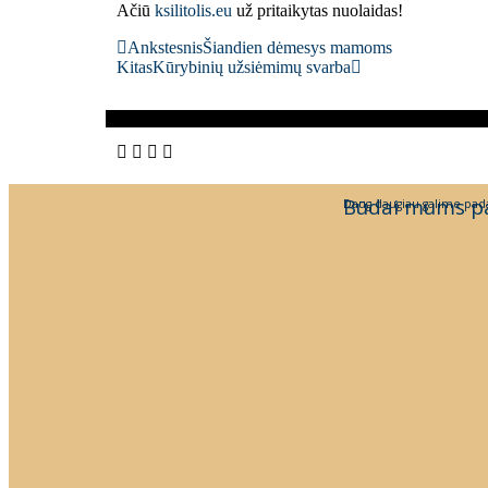
Ačiū
ksilitolis.eu
už pritaikytas nuolaidas!
Ankstesnis
Šiandien dėmesys mamoms
Kitas
Kūrybinių užsiėmimų svarba
Būdai mums p
Daug daugiau galime pada