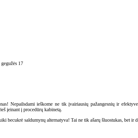
 gegužės 17
as! Nepailsdami ieškome ne tik įvairiausių pažangesnių ir efektyve
eš įeinant į procedūrų kabinetą.
i becukrė saldumynų alternatyva! Tai ne tik ašarų šluostukas, bet ir 