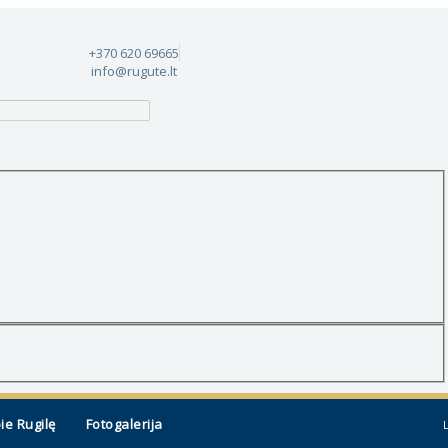
+370 620 69665
info@rugute.lt
ie Rugilę
Fotogalerija