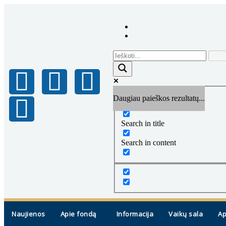
Daugiau paieškos rezultatų...
Exact matches only
Search in title
Search in content
Naujienos
Apie fondą
Informacija
Vaikų sala
Ap