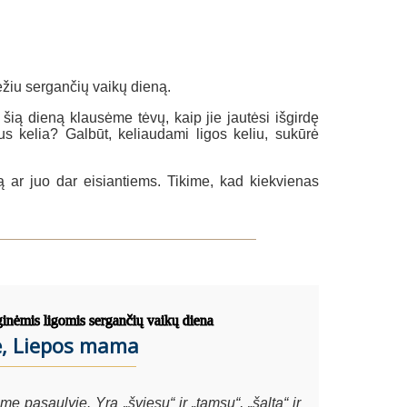
ėžiu sergančių vaikų dieną.
šią dieną klausėme tėvų, kaip jie jautėsi išgirdę
s kelia? Galbūt, keliaudami ligos keliu, sukūrė
ią ar juo dar eisiantiems. Tikime, kad kiekvienas
ginėmis ligomis sergančių vaikų diena
ė, Liepos mama
pasaulyje. Yra „šviesu“ ir „tamsu“, „šalta“ ir