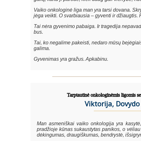
Vaiko onkologinė liga man yra tarsi dovana. Skry
jėga veikti. O svarbiausia – gyventi ir džiaugtis. 
Tai nėra gyvenimo pabaiga. Ir tragedija nepavadi
bus.
Tai, ko negalime pakeisti, nedaro mūsų bejėgiais ir
galima.
Gyvenimas yra gražus. Apkabinu.
Tarptautinė onkologinėmis ligomis se
Viktorija, Dovy
Man asmeniškai vaiko onkologija yra kasytė
pradžioje kūnas sukaustytas panikos, o vėliau 
dėkingumas, draugiškumas, bendrystė, išsigr