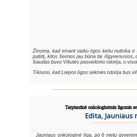
Žinoma, kad einant vaiko ligos keliu nutinka i
patirtį, kitos šeimos jau būna tai išgyvenusios,
šiaudas buvo Vikutės pasveikimo istorija, o vi
Tikiuosi, kad Liepos ligos sėkmės istorija bus vi
Tarptautinė onkologinėmis ligomis se
Edita, Jauniau
Jauniaus onkologinė liga, po 6 metų gyvenimo 