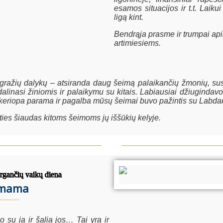
esamos situacijos ir t.t. Laik
ligą kint.
Bendrąja prasme ir trumpai apibū
artimiesiems.
r gražių dalykų – atsiranda daug šeimą palaikančių žmonių, su
 dalinasi žiniomis ir palaikymu su kitais. Labiausiai džiuginda
sokeriopa parama ir pagalba mūsų šeimai buvo pažintis su Labd
lties šiaudas kitoms šeimoms jų iššūkių kelyje.
rgančių vaikų diena
s mama
su ja ir šalia jos… Tai yra ir