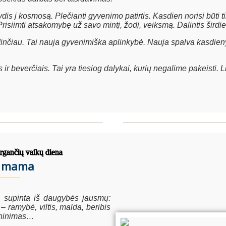
dis į kosmosą. Plečianti gyvenimo patirtis. Kasdien norisi būti
Prisiimti atsakomybę už savo mintį, žodį, veiksmą. Dalintis širdies
nčiau. Tai nauja gyvenimiška aplinkybė. Nauja spalva kasdienybė
 beverčiais. Tai yra tiesiog dalykai, kurių negalime pakeisti. Link
rgančių vaikų diena
do mama
, supinta iš daugybės jausmų:
– ramybė, viltis, malda, beribis
yninimas…