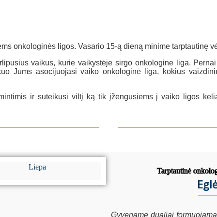
tiems onkologinės ligos. Vasario 15-ą dieną minime tarptautinę v
ipusius vaikus, kurie vaikystėje sirgo onkologine liga. Pernai 
uo Jums asocijuojasi vaiko onkologinė liga, kokius vaizdiniu
timis ir suteikusi viltį ką tik įžengusiems į vaiko ligos kel
Tarptautinė onkolo
Egl
Gyvename dualiai formuojamame 