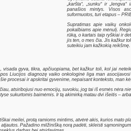
„karšta“, „sunku“ ir „lengva“ 
panašios mintys. Visos aso
suformuotos, turi etapus – PRI
Supratimas apie vaikų onkolo
pokalbiams apie mėnulį. Regiu 
rūką, o kartais taip ryškiai ir d
jis ten, o mes čia. Jis kažkur tol
suteikiu jam kažkokią reikšmę.
 visada gyva, tikra, apčiuopiama, bet kažkur toli, kol jai neteik
iepos Liucijos diagnozę vaiko onkologinė liga man asocijavosi
nt šie procesai ir apskritai gyvenime, nepaisant konteksto, man 
Tačiau, atsiribojusi nuo emocijų, suvokiu, jog tai iš esmės nėra n
yse sukurtomis baimėmis. Ir tą akimirką matau dvi išeitis – arb
škai meilei, protą ramioms mintims, atvėrė akis, kurios mato pla
okė atjautos. Pažadino milžinišką norą padėti, skleisti sąmoningumą
nuoseklus darbas bei atsidavimas.