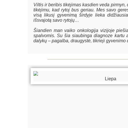
Viltis ir beribis tikėjimas kasdien veda pirmyn, 
tikėjimu, kad rytoj bus geriau. Mes savo gere
visą likusį gyvenimą širdyje lieka didžiaus
išsvajotą savo rytojų…
Šiandien man vaiko onkologija vizijoje piešia
spalvomis. Su šia siaubinga diagnoze kartu a
dalykų – pagalba, draugystė, tikrieji gyvenimo
Liepa