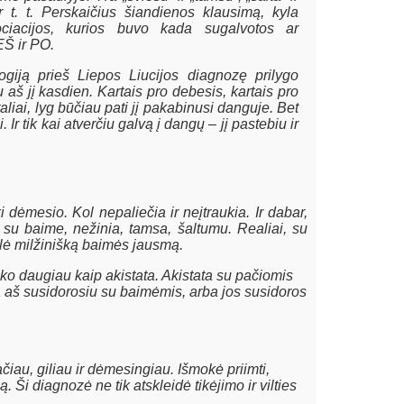
ir t. t. Perskaičius šiandienos klausimą, kyla
ciacijos, kurios buvo kada sugalvotos ar
EŠ ir PO.
giją prieš Liepos Liucijos diagnozę prilygo
aš jį kasdien. Kartais pro debesis, kartais pro
etaliai, lyg būčiau pati jį pakabinusi danguje. Bet
i. Ir tik kai atverčiu galvą į dangų – jį pastebiu ir
i dėmesio. Kol nepaliečia ir neįtraukia. Ir dabar,
 su baime, nežinia, tamsa, šaltumu. Realiai, su
kėlė milžinišką baimės jausmą.
ieko daugiau kaip akistata. Akistata su pačiomis
a aš susidorosiu su baimėmis, arba jos susidoros
čiau, giliau ir dėmesingiau. Išmokė priimti,
. Ši diagnozė ne tik atskleidė tikėjimo ir vilties