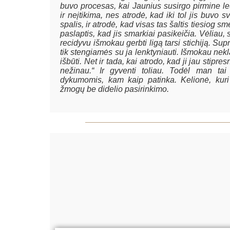
buvo procesas, kai Jaunius susirgo pirmine le
ir neįtikima, nes atrodė, kad iki tol jis buvo
spalis, ir atrodė, kad visas tas šaltis tiesiog 
paslaptis, kad jis smarkiai pasikeičia. Vėliau, s
recidyvu išmokau gerbti ligą tarsi stichiją. Sup
tik stengiamės su ja lenktyniauti. Išmokau nekla
išbūti. Net ir tada, kai atrodo, kad ji jau stipr
nežinau.“ Ir gyventi toliau. Todėl man tai
dykumomis, kam kaip patinka. Kelionė, kuri
žmogų be didelio pasirinkimo.