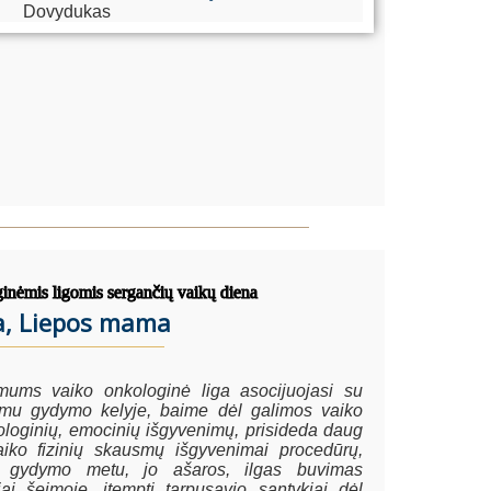
Dovydukas
ginėmis ligomis sergančių vaikų diena
a, Liepos mama
 mums vaiko onkologinė liga asocijuojasi su
erimu gydymo kelyje, baime dėl galimos vaiko
hologinių, emocinių išgyvenimų, prisideda daug
aiko fizinių skausmų išgyvenimai procedūrų,
io gydymo metu, jo ašaros, ilgas buvimas
čiai šeimoje, įtempti tarpusavio santykiai dėl