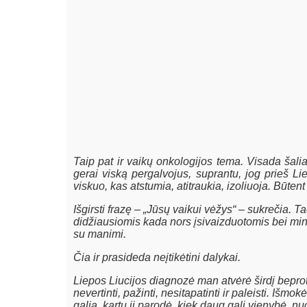
Taip pat ir vaikų onkologijos tema. Visada šalia,
gerai viską pergalvojus, suprantu, jog prieš L
viskuo, kas atstumia, atitraukia, izoliuoja. Būte
Išgirsti frazę – „Jūsų vaikui vėžys“ – sukrečia. 
didžiausiomis kada nors įsivaizduotomis bei mint
su manimi.
Čia ir prasideda neįtikėtini dalykai.
Liepos Liucijos diagnozė man atvėrė širdį beproti
nevertinti, pažinti, nesitapatinti ir paleisti. Išm
galią, kartu ji parodė, kiek daug gali vienybė, 