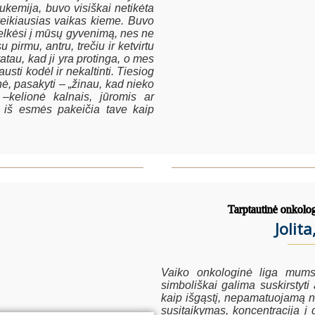
ukemija, buvo visiškai netikėta
 sveikiausias vaikas kieme. Buvo
smelkėsi į mūsų gyvenimą, nes ne
u pirmu, antru, trečiu ir ketvirtu
ratau, kad ji yra protinga, o mes
usti kodėl ir nekaltinti. Tiesiog
esnė, pasakyti – „žinau, kad nieko
 –kelionė kalnais, jūromis ar
 iš esmės pakeičia tave kaip
Tarptautinė onkolo
Jolit
Vaiko onkologinė liga mums 
simboliškai galima suskirstyt
kaip išgąstį, nepamatuojamą n
susitaikymas, koncentracija į