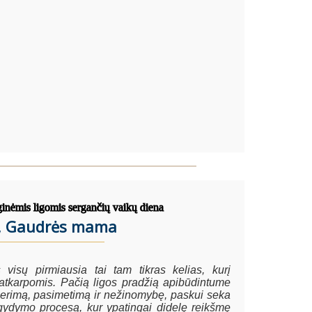
ginėmis ligomis sergančių vaikų diena
a, Gaudrės mama
visų pirmiausia tai tam tikras kelias, kurį
i atkarpomis. Pačią ligos pradžią apibūdintume
erimą, pasimetimą ir nežinomybę, paskui seka
 gydymo procesą, kur ypatingai didelę reikšmę