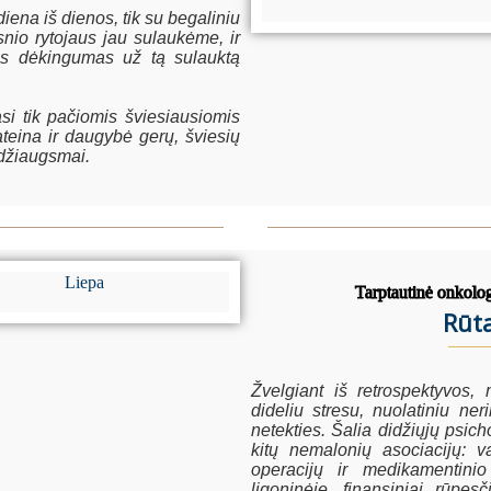
diena iš dienos, tik su begaliniu
snio rytojaus jau sulaukėme, ir
ias dėkingumas už tą sulauktą
si tik pačiomis šviesiausiomis
teina ir daugybė gerų, šviesių
 džiaugsmai.
Tarptautinė onkolo
Rūt
Žvelgiant iš retrospektyvos,
dideliu stresu, nuolatiniu n
netekties. Šalia didžiųjų psic
kitų nemalonių asociacijų: v
operacijų ir medikamentin
ligoninėje, finansiniai rūpes