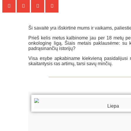
Ši savaitė yra išskirtinė mums ir vaikams, palies
Prieš kelis metus kalbinome jau per 18 metų perl
onkologinę ligą. Šiais metais paklausėme: su k
padrąsinančių istorijų?
Visa esybe apkabiname kiekvieną pasidalijusi min
skaitantysis ras artimų, tarsi savų minčių.
Liepa