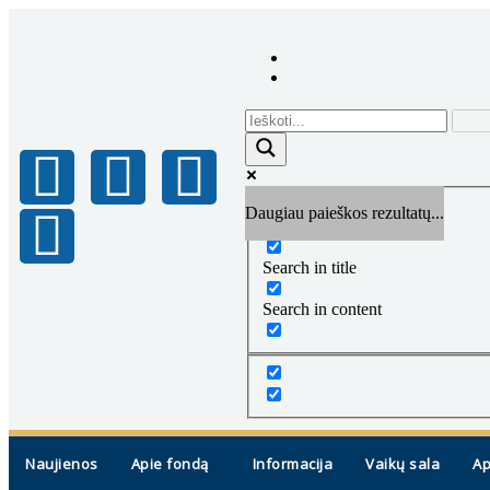
Daugiau paieškos rezultatų...
Exact matches only
Search in title
Search in content
Naujienos
Apie fondą
Informacija
Vaikų sala
Ap