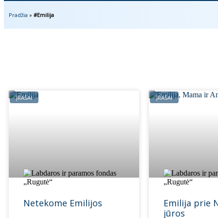
Pradžia
»
#Emilija
ĮRAŠAI
ĮRAŠAI
Netekome Emilijos
Emilija prie
jūros