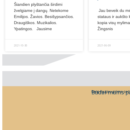
Šiandien plyštančia širdimi
žvelgiame į dangų. Netekome
Jau beveik du mė
Emilijos. Žavios. Besišypsančios.
stataus ir aukšto 
Draugiškos. Muzikalios.
kopia visų mylima 
Ypatingos. Jausime
Žingsnis
2021-10-30
2021-06-09
Būdai mums p
Daug daugiau galime pada