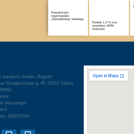
Paaukoti per
organizacijos
„GlobalGiving“ tinklalapį
Paskirti 1.2 % nuo
sumokėto GPM
mokesčio
ir paramos fondas „Rugutė“
us Smuglevičiaus g. 45, 08311 Vilnius
 69665
utės
ok Messenger
e.lt
das: 300070090