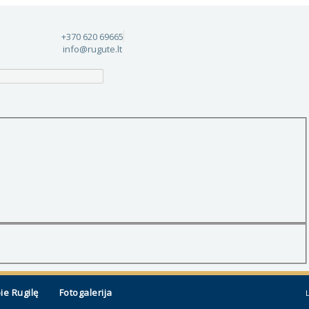
+370 620 69665
info@rugute.lt
ie Rugilę
Fotogalerija