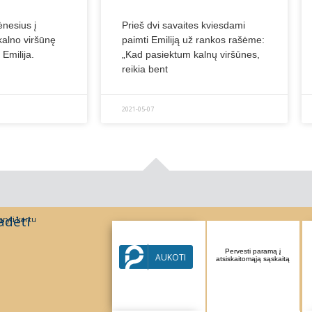
nesius į
Prieš dvi savaites kviesdami
kalno viršūnę
paimti Emiliją už rankos rašėme:
Emilija.
„Kad pasiektum kalnų viršūnes,
reikia bent
2021-05-07
adėti
ryti kartu
Parama per Paysera
Pervesti paramą į
AUKOTI
sistemą
atsiskaitomąją sąskaitą