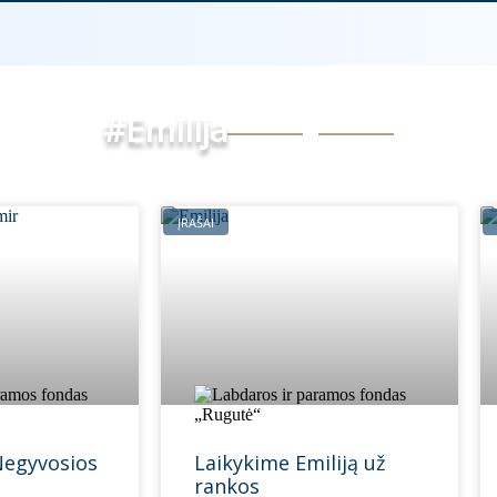
#Emilija
ĮRAŠAI
 Negyvosios
Laikykime Emiliją už
rankos