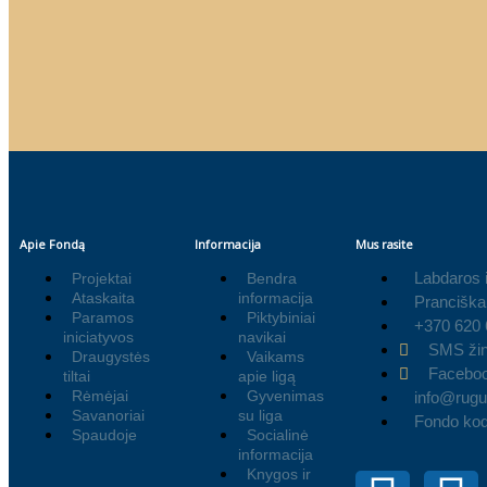
Apie Fondą
Informacija
Mus rasite
Labdaros 
Projektai
Bendra
Ataskaita
informacija
Pranciška
Paramos
Piktybiniai
+370 620
iniciatyvos
navikai
SMS žin
Draugystės
Vaikams
Facebo
tiltai
apie ligą
Rėmėjai
Gyvenimas
info@rugut
Savanoriai
su liga
Fondo ko
Spaudoje
Socialinė
informacija
Knygos ir