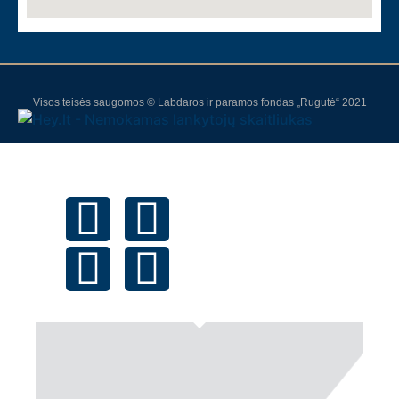
Visos teisės saugomos © Labdaros ir paramos fondas „Rugutė“ 2021