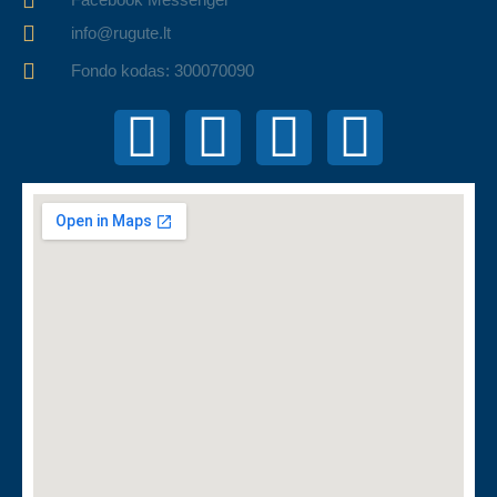
info@rugute.lt
Fondo kodas: 300070090