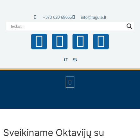
+370 620 69665
info@rugute.lt
LT
EN
Sveikiname Oktavijų su