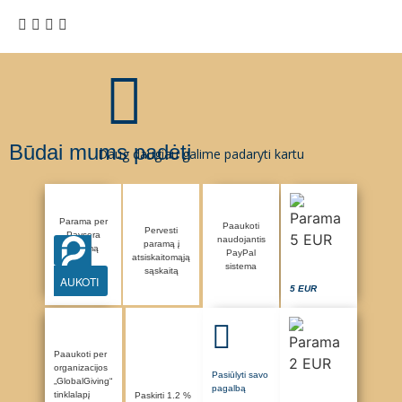
Būdai mums padėti
Daug daugiau galime padaryti kartu
Parama per
Paaukoti
Pervesti
Paysera
naudojantis
paramą į
sistemą
PayPal
atsiskaitomąją
sistema
sąskaitą
AUKOTI
5 EUR
Paaukoti per
organizacijos
Pasiūlyti savo
„GlobalGiving“
pagalbą
tinklalapį
Paskirti 1.2 %