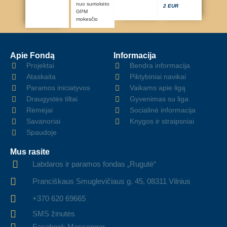
nuo sumokėto
2 EUR
GPM
mokesčio
Apie Fondą
Informacija
Projektai
Bendra informacija
Ataskaita
Piktybiniai navikai
Paramos iniciatyvos
Vaikams apie ligą
Draugystės tiltai
Gyvenimas su liga
Rėmėjai
Socialinė informacija
Savanoriai
Knygos ir straipsniai
Spaudoje
Mus rasite
Labdaros ir paramos fondas „Rugutė“
Pranciškaus Smuglevičiaus g. 45, 08311 Vilnius
+370 620 69665
SMS žinutės
Facebook Messenger