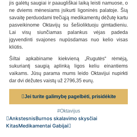
jis galėtų saugiai ir paaugliškai laiką leisti namuose, o
ne dviems mėnesiams įsikurti ligoninės palatoje. Šią
savaitę perduodami trečiąją medikamentų dėžutę kartu
pasveikinome Oktavijų su šešioliktuoju gimtadieniu.
Lai visų siunčiamas palankus vėjas padeda
įgyvendinti svajones nupūsdamas nuo kelio visas
kliūtis.
Šiltai apkabiname kiekvieną „Rugutės“ rėmėją,
sukuriantį saugią aplinką ligos keliu einantiems
vaikams. Jūsų parama mums leido Oktavijui nupirkti
dar dvi dėžutes vaistų už
2796,35
eurų.
Jei turite galimybę pagelbėti, prisidėkite
#Oktavijus
Ankstesnis
Burnos skalavimo skysčiai
Kitas
Medikamentai Gabijai