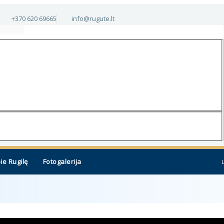
+370 620 69665
info@rugute.lt
ie Rugilę
Fotogalerija