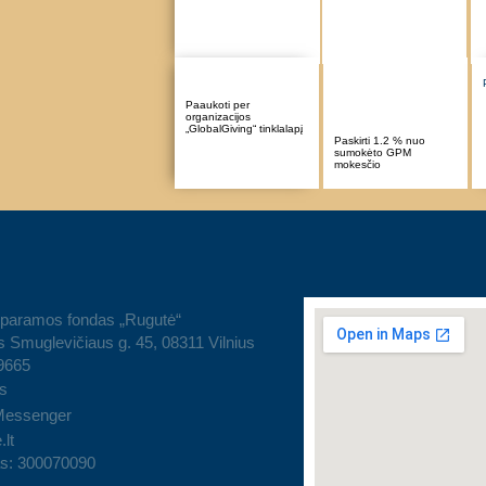
Paaukoti per
organizacijos
„GlobalGiving“ tinklalapį
Paskirti 1.2 % nuo
sumokėto GPM
mokesčio
 paramos fondas „Rugutė“
 Smuglevičiaus g. 45, 08311 Vilnius
9665
s
Messenger
.lt
s: 300070090