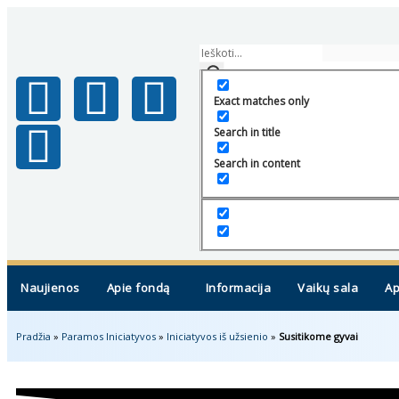
Exact matches only
Search in title
Search in content
Naujienos
Apie fondą
Informacija
Vaikų sala
Ap
Pradžia
»
Paramos Iniciatyvos
»
Iniciatyvos iš užsienio
»
Susitikome gyvai