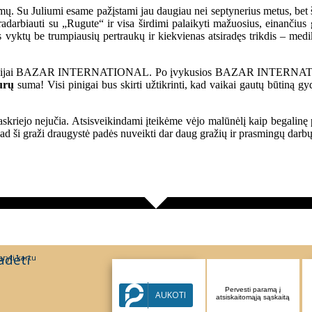
imų. Su Juliumi esame pažįstami jau daugiau nei septynerius metus, bet 
darbiauti su „Rugute“ ir visa širdimi palaikyti mažuosius, einančius
vyktų be trumpiausių pertraukų ir kiekvienas atsiradęs trikdis – medi
rganizacijai BAZAR INTERNATIONAL. Po įvykusios BAZAR INTE
urų
suma! Visi pinigai bus skirti užtikrinti, kad vaikai gautų būtiną g
skriejo nejučia. Atsisveikindami įteikėme vėjo malūnėlį kaip begalinę
 kad ši graži draugystė padės nuveikti dar daug gražių ir prasmingų darbų
adėti
ryti kartu
Parama per Paysera
Pervesti paramą į
AUKOTI
sistemą
atsiskaitomąją sąskaitą