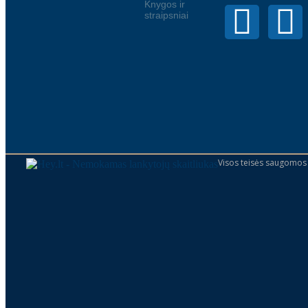
Knygos ir
straipsniai
Visos teisės saugomos