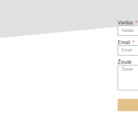
Vardas
Email
Žinutė