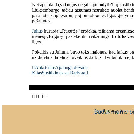
Net apsiniaukęs dangus negali aptemdyti šiltų susitik
Liuksemburge, tačiau atstumas netrukdo nuolat bendra
pasakoti, kaip svarbu, jog onkologinės ligos gydymas 
pašalintas.
Julius
kuruoja „Rugutės“ projektą, teikiamą o
mėnesį „Rugutę“ pasiekė itin reikšminga 15
tūkst. e
ligos.
Pokalbis su Juliumi buvo toks malonus, kad laikas pra
už didelius didelius nuveiktus darbus. Tvirtai tikime,
Ankstesnis
Ypatinga dovana
Kitas
Susitikimas su Barbora
Būdai mums p
Daug daugiau galime pada