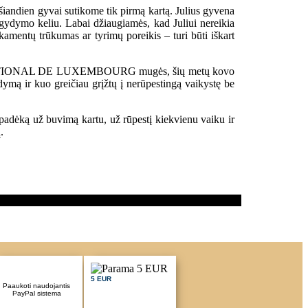
šiandien gyvai sutikome tik pirmą kartą. Julius gyvena
 gydymo keliu. Labai džiaugiamės, kad Juliui nereikia
kamentų trūkumas ar tyrimų poreikis – turi būti iškart
RNATIONAL DE LUXEMBOURG mugės, šių metų kovo
ydymą ir kuo greičiau grįžtų į nerūpestingą vaikystę be
 padėką už buvimą kartu, už rūpestį kiekvienu vaiku ir
.
5 EUR
Paaukoti naudojantis
PayPal sistema