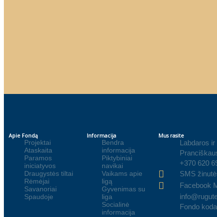
Apie Fondą
Informacija
Mus rasite
Projektai
Bendra
Labdaros ir
Ataskaita
informacija
Pranciškaus
Paramos
Piktybiniai
+370 620 6
iniciatyvos
navikai
Draugystės tiltai
Vaikams apie
SMS žinutė
Rėmėjai
ligą
Facebook 
Savanoriai
Gyvenimas su
info@rugute
Spaudoje
liga
Socialinė
Fondo koda
informacija