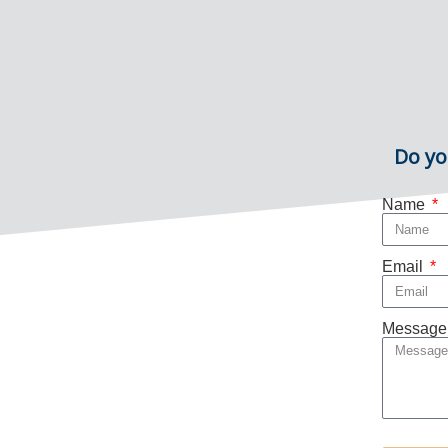
Do yo
Name
Email
Message