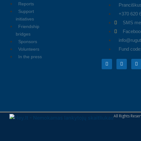
Reports
Pranciškus
Support
+370 620 
initiatives
SMS me
Friendship
Faceboo
bridges
info@rugute
Sponsors
Fund code
Volunteers
In the press
All Rights Res