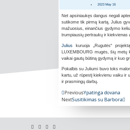
2023 May 16
Net apsiniaukęs dangus negali aptem
sutikome tik pirmą kartą. Julius gy
mažuosius, einančius gydymo keliu.
trumpiausių pertraukų ir kiekvienas a
Julius
kuruoja „Rugutės“ projek
LUXEMBOURG mugės, šių metų kovo
vaikai gautų būtiną gydymą ir kuo gre
Pokalbis su Juliumi buvo toks malon
kartu, už rūpestį kiekvienu vaiku ir 
ir prasmingų darbų.
Previous
Ypatinga dovana
Next
Susitikimas su Barbora