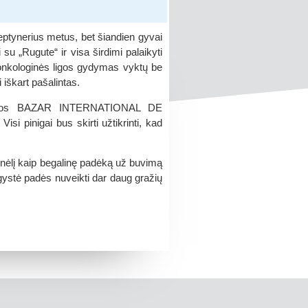
eptynerius metus, bet šiandien gyvai
u „Rugute“ ir visa širdimi palaikyti
 onkologinės ligos gydymas vyktų be
 iškart pašalintas.
kusios BAZAR INTERNATIONAL DE
isi pinigai bus skirti užtikrinti, kad
ūnėlį kaip begalinę padėką už buvimą
augystė padės nuveikti dar daug gražių