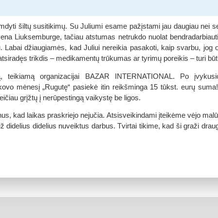
dyti šiltų susitikimų. Su Juliumi esame pažįstami jau daugiau nei s
vena Liuksemburge, tačiau atstumas netrukdo nuolat bendradarbiauti s
 Labai džiaugiamės, kad Juliui nereikia pasakoti, kaip svarbu, jog
tsiradęs trikdis – medikamentų trūkumas ar tyrimų poreikis – turi būti
tą, teikiamą organizacijai BAZAR INTERNATIONAL. Po įvy
 mėnesį „Rugutę“ pasiekė itin reikšminga 15
tūkst. eurų
suma! V
ičiau grįžtų į nerūpestingą vaikystę be ligos.
us, kad laikas praskriejo nejučia. Atsisveikindami įteikėme vėjo mal
už didelius didelius nuveiktus darbus. Tvirtai tikime, kad ši graži dr