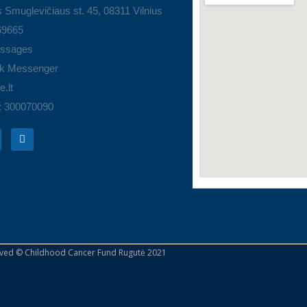
 Smuglevičiaus st. 45, 08311 Vilnius
69665
ssages
k Messenger
.lt
: 300070090
erved © Childhood Cancer Fund Rugutė 2021