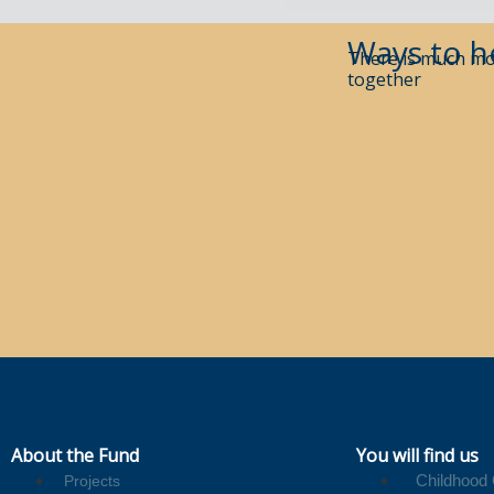
Ways to h
There is much mo
together
About the Fund
You will find us
Childhood
Projects