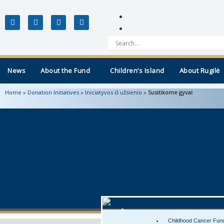
News
About the Fund
Children’s Island
About Rugilė
Home
»
Donation Initiatives
»
Iniciatyvos iš užsienio
»
Susitikome gyvai
Childhood Cancer Fun