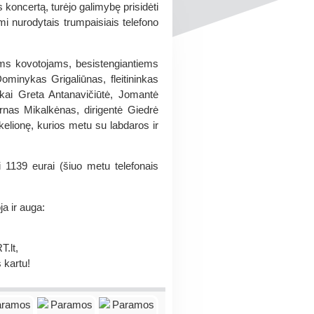
koncertą, turėjo galimybę prisidėti
i nurodytais trumpaisiais telefono
iems kovotojams, besistengiantiems
Dominykas Grigaliūnas, fleitininkas
nkai Greta Antanavičiūtė, Jomantė
Arnas Mikalkėnas, dirigentė Giedrė
kelionę, kurios metu su labdaros ir
 1139 eurai (šiuo metu telefonais
a ir auga:
.lt,
 kartu!