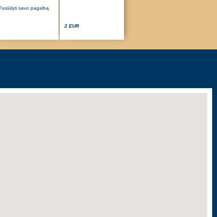
Pasiūlyti savo pagalbą
2 EUR