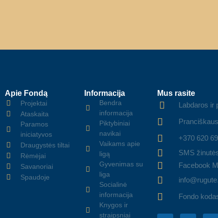
Apie Fondą
Informacija
Mus rasite
Bendra
Projektai
Labdaros ir
informacija
Ataskaita
Pranciškaus
Piktybiniai
Paramos
navikai
iniciatyvos
+370 620 6
Vaikams apie
Draugystės tiltai
SMS žinutė
ligą
Rėmėjai
Gyvenimas su
Facebook M
Savanoriai
liga
Spaudoje
info@rugute.
Socialinė
informacija
Fondo koda
Knygos ir
straipsniai