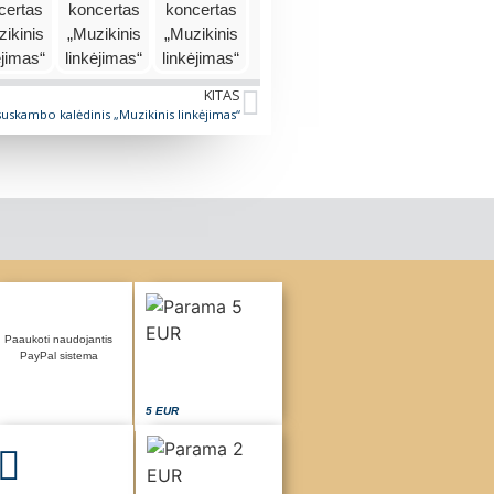
KITAS
suskambo kalėdinis „Muzikinis linkėjimas“
Paaukoti naudojantis
PayPal sistema
5 EUR