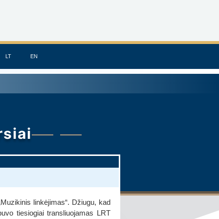
LT
EN
siai
uzikinis linkėjimas“. Džiugu, kad
buvo tiesiogiai transliuojamas LRT