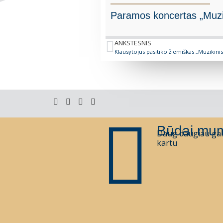
Paramos koncertas „Muzik
ANKSTESNIS
Klausytojus pasitiko žiemiškas „Muzikinis
Būdai mum
Daug daugiau gal
kartu