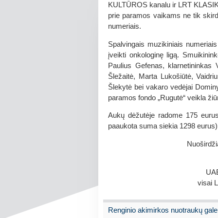
KULTŪROS kanalu ir LRT KLASIKOS ra
prie paramos vaikams ne tik skird
numeriais.
Spalvingais muzikiniais numeriais
įveikti onkologinę ligą. Smuikinin
Paulius Gefenas, klarnetininkas 
Šležaitė, Marta Lukošiūtė, Vaidri
Šlekytė bei vakaro vedėjai Dominyk
paramos fondo „Rugutė“ veikla žiūr
Aukų dėžutėje radome 175 eurus, 
paaukota suma siekia 1298 eurus)
Nuoširdži
UAB
visai 
Renginio akimirkos nuotraukų galer