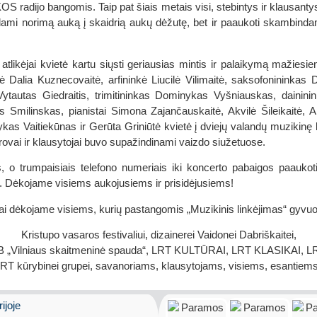
dijo bangomis. Taip pat šiais metais visi, stebintys ir klausantys 
ami norimą auką į skaidrią aukų dėžutę, bet ir paaukoti skambindam
 atlikėjai kvietė kartu siųsti geriausias mintis ir palaikymą mažies
kė Dalia Kuznecovaitė, arfininkė Liucilė Vilimaitė, saksofonininkas 
Vytautas Giedraitis, trimitininkas Dominykas Vyšniauskas, dainini
us Smilinskas, pianistai Simona Zajančauskaitė, Akvilė Šileikaitė, 
as Vaitiekūnas ir Gerūta Griniūtė kvietė į dviejų valandų muzikinę 
ovai ir klausytojai buvo supažindinami vaizdo siužetuose.
o trumpaisiais telefono numeriais iki koncerto pabaigos paaukoti
. Dėkojame visiems aukojusiems ir prisidėjusiems!
ai dėkojame visiems, kurių pastangomis „Muzikinis linkėjimas“ gyvuoj
Kristupo vasaros festivaliui, dizainerei Vaidonei Dabriškaitei,
 „Vilniaus skaitmeninė spauda“, LRT KULTŪRAI, LRT KLASIKAI, LRT
LRT kūrybinei grupei, savanoriams, klausytojams, visiems, esantiems
ijoje