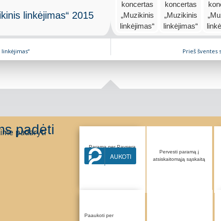
inis linkėjimas“ 2015
 linkėjimas“
Prieš šventes 
s padėti
ime padaryti
Parama per Paysera
Pervesti paramą į
sistemą
AUKOTI
atsiskaitomąją sąskaitą
Paaukoti per