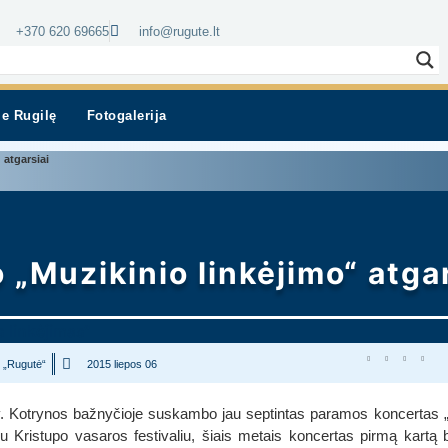
+370 620 69665
info@rugute.lt
ie Rugilę
Fotogalerija
 atgarsiai
 „Muzikinio linkėjimo“ atgar
 „Rugutė“
2015 liepos 06
v. Kotrynos bažnyčioje suskambo jau septintas paramos koncertas „M
 Kristupo vasaros festivaliu, šiais metais koncertas pirmą kartą 