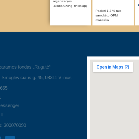
organizacijos
„GlobalGiving“ tinklalapį
Paskirti 1.2 % nuo
sumokėto GPM
mokesčio
 paramos fondas „Rugutė“
 Smuglevičiaus g. 45, 08311 Vilnius
9665
s
essenger
lt
s: 300070090