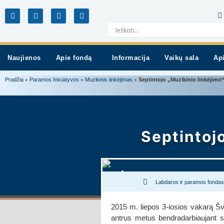
Naujienos
Apie fondą
Informacija
Vaikų sala
Ap
»
»
»
Pradžia
Paramos Iniciatyvos
Muzikinis linkėjimas
Septintojo „Muzikinio linkėjimo“
Septintojo
Labdaros ir paramos fondas
2015 m. liepos 3-iosios vakarą Š
antrus metus bendradarbiaujant su