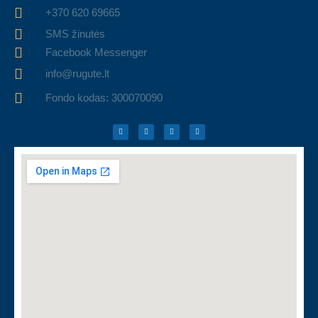
+370 620 69665
SMS žinutės
Facebook Messenger
info@rugute.lt
Fondo kodas: 300070090