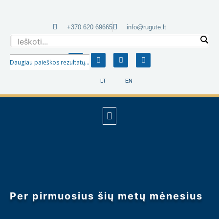
+370 620 69665
info@rugute.lt
Daugiau paieškos rezultatų...
LT
EN
Per pirmuosius šių metų mėnesius