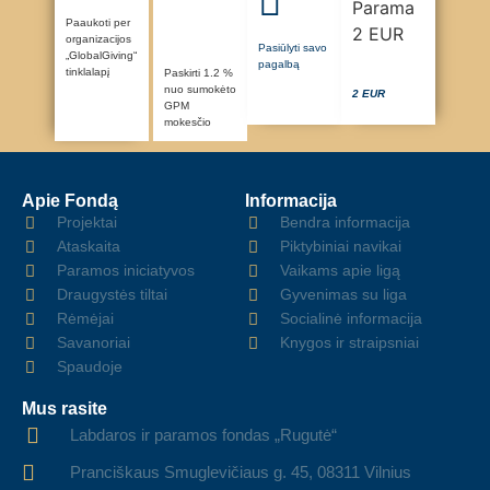
Paaukoti per
organizacijos
Pasiūlyti savo
„GlobalGiving“
pagalbą
tinklalapį
Paskirti 1.2 %
nuo sumokėto
2 EUR
GPM
mokesčio
Apie Fondą
Informacija
Projektai
Bendra informacija
Ataskaita
Piktybiniai navikai
Paramos iniciatyvos
Vaikams apie ligą
Draugystės tiltai
Gyvenimas su liga
Rėmėjai
Socialinė informacija
Savanoriai
Knygos ir straipsniai
Spaudoje
Mus rasite
Labdaros ir paramos fondas „Rugutė“
Pranciškaus Smuglevičiaus g. 45, 08311 Vilnius