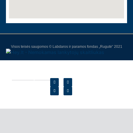
Visos teisės saugomos © Labdaros ir paramos fondas „Rugutė“ 2021