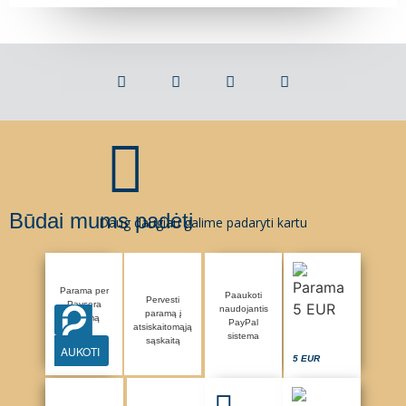
Būdai mums padėti
Daug daugiau galime padaryti kartu
Parama per
Paaukoti
Pervesti
Paysera
naudojantis
paramą į
sistemą
PayPal
atsiskaitomąją
sistema
sąskaitą
AUKOTI
5 EUR