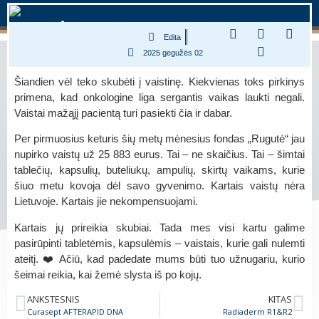
Edita
2025 gegužės 02
Šiandien vėl teko skubėti į vaistinę. Kiekvienas toks pirkinys
primena, kad onkologine liga sergantis vaikas laukti negali.
Vaistai mažąjį pacientą turi pasiekti čia ir dabar.
Per pirmuosius keturis šių metų mėnesius fondas „Rugutė“ jau
nupirko vaistų už
25 883
eurus. Tai – ne skaičius. Tai – šimtai
tablečių, kapsulių, buteliukų, ampulių, skirtų vaikams, kurie
šiuo metu kovoja dėl savo gyvenimo. Kartais vaistų nėra
Lietuvoje. Kartais jie nekompensuojami.
Kartais jų prireikia skubiai. Tada mes visi kartu galime
pasirūpinti tabletėmis, kapsulėmis – vaistais, kurie gali nulemti
ateitį. ❤️ Ačiū, kad padedate mums būti tuo užnugariu, kurio
šeimai reikia, kai žemė slysta iš po kojų.
ANKSTESNIS
KITAS
Curasept AFTERAPID DNA
Radiaderm R1&R2