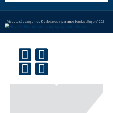
Visos teisės saugomos © Labdaros ir paramos fondas „Rugutė“ 2021