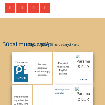
Būdai mums padėti
Daug daugiau galime padaryti kartu
Parama per
Paaukoti
Pervesti
Paysera
naudojantis
paramą į
sistemą
PayPal
atsiskaitomąją
sistema
sąskaitą
AUKOTI
5 EUR
Pasiūlyti savo
pagalbą
Paaukoti per
organizacijos
„GlobalGiving“