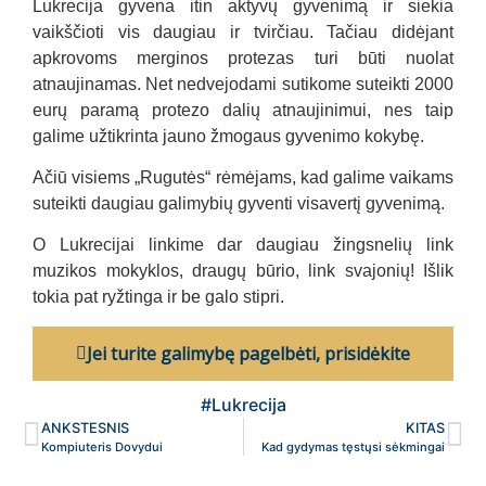
Lukrecija gyvena itin aktyvų gyvenimą ir siekia
vaikščioti vis daugiau ir tvirčiau. Tačiau didėjant
apkrovoms merginos protezas turi būti nuolat
atnaujinamas. Net nedvejodami sutikome suteikti
2000
eurų paramą protezo dalių atnaujinimui, nes taip
galime užtikrinta jauno žmogaus gyvenimo kokybę.
Ačiū visiems „Rugutės“ rėmėjams, kad galime vaikams
suteikti daugiau galimybių gyventi visavertį gyvenimą.
O Lukrecijai linkime dar daugiau žingsnelių link
muzikos mokyklos, draugų būrio, link svajonių! Išlik
tokia pat ryžtinga ir be galo stipri.
Jei turite galimybę pagelbėti, prisidėkite
#Lukrecija
ANKSTESNIS
KITAS
Kompiuteris Dovydui
Kad gydymas tęstųsi sėkmingai