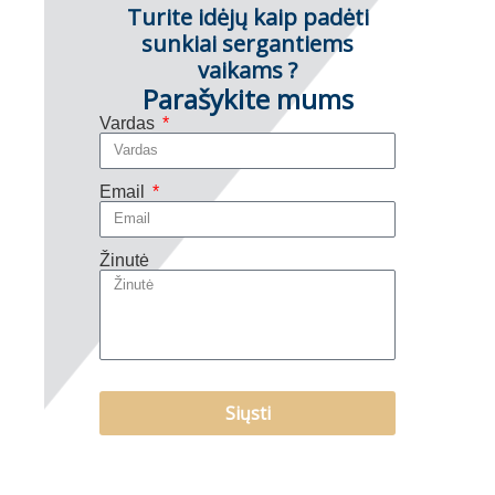
Turite idėjų kaip padėti
sunkiai sergantiems
vaikams ?
Parašykite mums
Vardas
Email
Žinutė
Siųsti