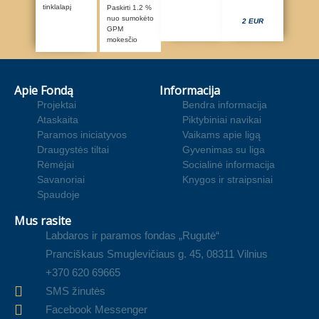
tinklalapį
Paskirti 1.2 %
nuo sumokėto
2 EUR
GPM
mokesčio
Apie Fondą
Informacija
Projektai
Bendra informacija
Ataskaita
Piktybiniai navikai
Paramos iniciatyvos
Vaikams apie ligą
Draugystės tiltai
Gyvenimas su liga
Rėmėjai
Socialinė informacija
Savanoriai
Knygos ir straipsniai
Spaudoje
Mus rasite
Labdaros ir paramos fondas „Rugutė“
Pranciškaus Smuglevičiaus g. 45, 08311 Vilnius
+370 620 69665
SMS žinutės
Facebook Messenger