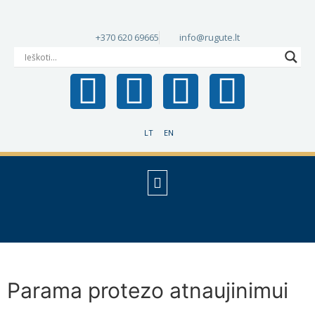
+370 620 69665
info@rugute.lt
LT
EN
Parama protezo atnaujinimui