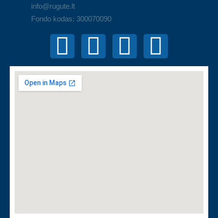
info@rugute.lt
Fondo kodas: 300070090