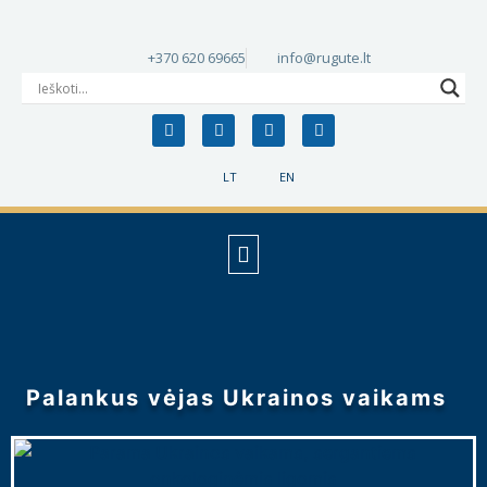
+370 620 69665
info@rugute.lt
LT
EN
Palankus vėjas Ukrainos vaikams