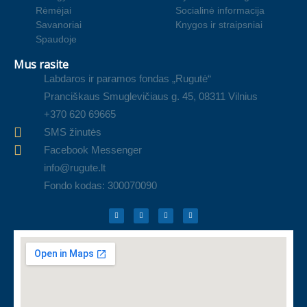
Rėmėjai
Socialinė informacija
Savanoriai
Knygos ir straipsniai
Spaudoje
Mus rasite
Labdaros ir paramos fondas „Rugutė“
Pranciškaus Smuglevičiaus g. 45, 08311 Vilnius
+370 620 69665
SMS žinutės
Facebook Messenger
info@rugute.lt
Fondo kodas: 300070090