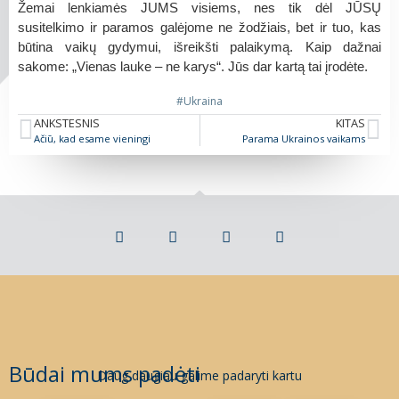
Žemai lenkiamės JUMS visiems, nes tik dėl JŪSŲ
susitelkimo ir paramos galėjome ne žodžiais, bet ir tuo, kas
būtina vaikų gydymui, išreikšti palaikymą. Kaip dažnai
sakome: „Vienas lauke – ne karys“. Jūs dar kartą tai įrodėte.
#Ukraina
ANKSTESNIS
KITAS
Ačiū, kad esame vieningi
Parama Ukrainos vaikams
Būdai mums padėti
Daug daugiau galime padaryti kartu