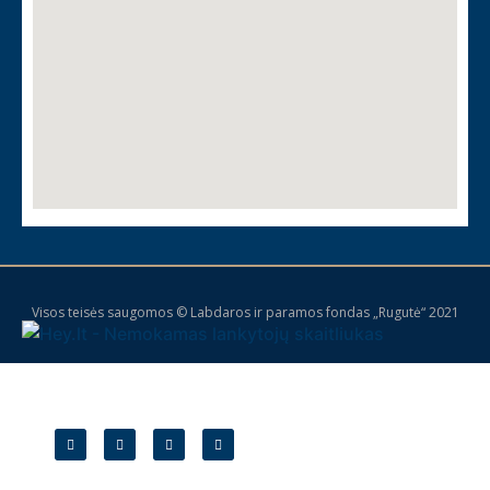
Visos teisės saugomos © Labdaros ir paramos fondas „Rugutė“ 2021