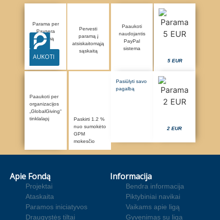
Parama per
Paaukoti
Pervesti
Paysera
naudojantis
paramą į
sistemą
PayPal
atsiskaitomąją
sistema
sąskaitą
AUKOTI
5 EUR
Pasiūlyti savo
pagalbą
Paaukoti per
organizacijos
„GlobalGiving“
tinklalapį
Paskirti 1.2 %
nuo sumokėto
2 EUR
GPM
mokesčio
Apie Fondą
Informacija
Projektai
Bendra informacija
Ataskaita
Piktybiniai navikai
Paramos iniciatyvos
Vaikams apie ligą
Draugystės tiltai
Gyvenimas su liga