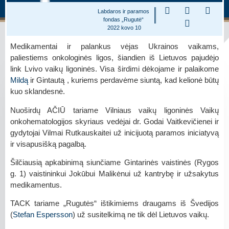
Labdaros ir paramos
fondas „Rugutė“
2022 kovo 10
Medikamentai ir palankus vėjas Ukrainos vaikams,
paliestiems onkologinės ligos, šiandien iš Lietuvos pajudėjo
link Lvivo vaikų ligoninės. Visa širdimi dėkojame ir palaikome
Mildą
ir Gintautą , kuriems perdavėme siuntą, kad kelionė būtų
kuo sklandesnė.
Nuoširdų AČIŪ tariame Vilniaus vaikų ligoninės Vaikų
onkohematologijos skyriaus vedėjai dr. Godai Vaitkevičienei ir
gydytojai Vilmai Rutkauskaitei už inicijuotą paramos iniciatyvą
ir visapusišką pagalbą.
Šilčiausią apkabinimą siunčiame Gintarinės vaistinės (Rygos
g. 1) vaistininkui Jokūbui Malikėnui už kantrybę ir užsakytus
medikamentus.
TACK tariame „Rugutės“ ištikimiems draugams iš Švedijos
(
Stefan Espersson
) už susitelkimą ne tik dėl Lietuvos vaikų.