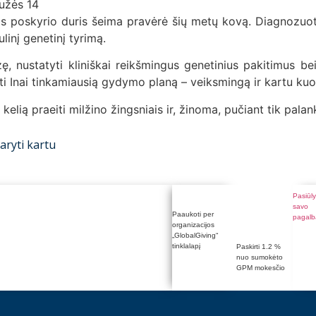
užės 14
s poskyrio duris šeima pravėrė šių metų kovą. Diagnozuot
inį genetinį tyrimą.
izę, nustatyti kliniškai reikšmingus genetinius pakitimus 
i Inai tinkamiausią gydymo planą – veiksmingą ir kartu kuo 
ią praeiti milžino žingsniais ir, žinoma, pučiant tik palan
ryti kartu
Pasiūly
savo
Paaukoti per
pagalb
organizacijos
„GlobalGiving“
tinklalapį
Paskirti 1.2 %
nuo sumokėto
GPM mokesčio