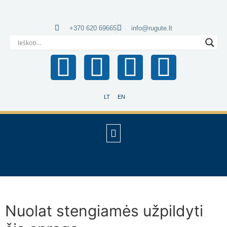
+370 620 69665
info@rugute.lt
LT
EN
Nuolat stengiamės užpildyti