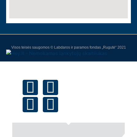
Visos teisės saugomos © Labdaros ir paramos fondas „Rugutė“ 2021