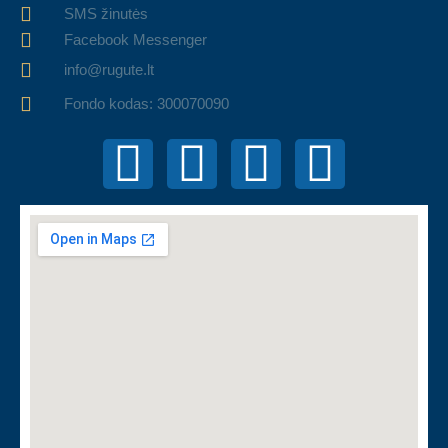
SMS žinutės
Facebook Messenger
info@rugute.lt
Fondo kodas: 300070090