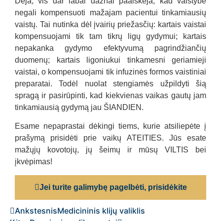
Deja, vis dar labai dažnai paaiškėja, kad valstybė
negali kompensuoti mažajam pacientui tinkamiausių
vaistų. Tai nutinka dėl įvairių priežasčių: kartais vaistai
kompensuojami tik tam tikrų ligų gydymui; kartais
nepakanka gydymo efektyvumą pagrindžiančių
duomenų; kartais ligoniukui tinkamesni geriamieji
vaistai, o kompensuojami tik infuzinės formos vaistiniai
preparatai. Todėl nuolat stengiamės užpildyti šią
spragą ir pasirūpinti, kad kiekvienas vaikas gautų jam
tinkamiausią gydymą jau
ŠIANDIEN
.
Esame nepaprastai dėkingi tiems, kurie atsiliepėte į
prašymą prisidėti prie vaikų
ATEITIES
. Jūs esate
mažųjų kovotojų, jų šeimų ir mūsų VILTIS bei
įkvėpimas!
Jei turite galimybę pagelbėti, prisidėkite
Ankstesnis
Medicininis klijų valiklis