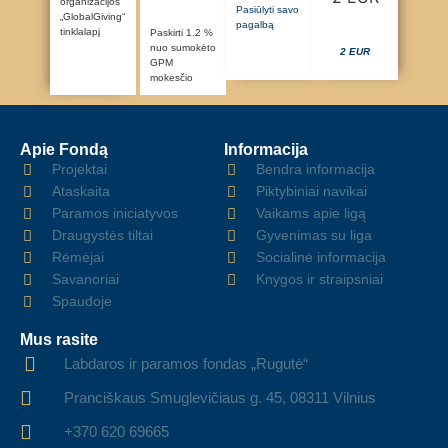
organizacijos
Pasiūlyti savo
„GlobalGiving“
pagalbą
tinklalapį
Paskirti 1.2 %
nuo sumokėto
2 EUR
GPM
mokesčio
Apie Fondą
Informacija
Projektai
Bendra informacija
Ataskaita
Piktybiniai navikai
Paramos iniciatyvos
Vaikams apie ligą
Draugystės tiltai
Gyvenimas su liga
Rėmėjai
Socialinė informacija
Savanoriai
Knygos ir straipsniai
Spaudoje
Mus rasite
Labdaros ir paramos fondas „Rugutė“
Pranciškaus Smuglevičiaus g. 45, 08311 Vilnius
+370 620 69665