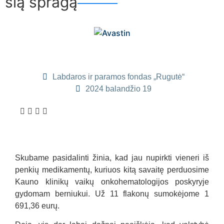
šią spragą
Labdaros ir paramos fondas „Rugutė“
2024 balandžio 19
Skubame pasidalinti žinia, kad jau nupirkti vieneri iš
penkių medikamentų, kuriuos kitą savaitę perduosime
Kauno klinikų vaikų onkohematologijos poskyryje
gydomam berniukui. Už
11
flakonų sumokėjome
1
691,36
eurų.