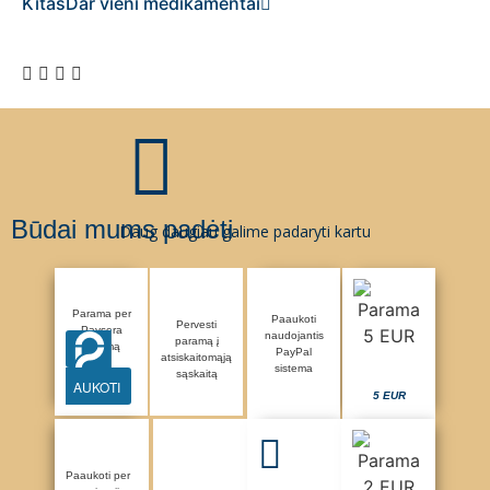
Kitas
Dar vieni medikamentai
Būdai mums padėti
Daug daugiau galime padaryti kartu
Parama per
Paaukoti
Pervesti
Paysera
naudojantis
paramą į
sistemą
PayPal
atsiskaitomąją
sistema
sąskaitą
AUKOTI
5 EUR
Paaukoti per