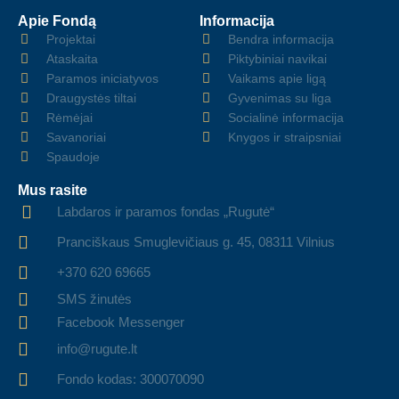
Apie Fondą
Informacija
Projektai
Bendra informacija
Ataskaita
Piktybiniai navikai
Paramos iniciatyvos
Vaikams apie ligą
Draugystės tiltai
Gyvenimas su liga
Rėmėjai
Socialinė informacija
Savanoriai
Knygos ir straipsniai
Spaudoje
Mus rasite
Labdaros ir paramos fondas „Rugutė“
Pranciškaus Smuglevičiaus g. 45, 08311 Vilnius
+370 620 69665
SMS žinutės
Facebook Messenger
info@rugute.lt
Fondo kodas: 300070090