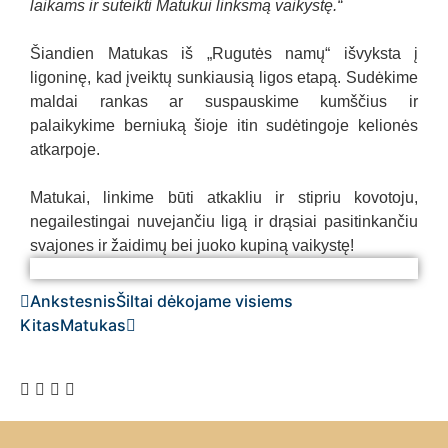
laikams ir suteikti Matukui linksmą vaikystę.“
Šiandien Matukas iš „Rugutės namų“ išvyksta į
ligoninę, kad įveiktų sunkiausią ligos etapą. Sudėkime
maldai rankas ar suspauskime kumščius ir
palaikykime berniuką šioje itin sudėtingoje kelionės
atkarpoje.
Matukai, linkime būti atkakliu ir stipriu kovotoju,
negailestingai nuvejančiu ligą ir drąsiai pasitinkančiu
svajones ir žaidimų bei juoko kupiną vaikystę!
Matukas
Matukas
Matukas
Ankstesnis
Šiltai dėkojame visiems
Kitas
Matukas