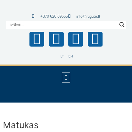
+370 620 69665
info@rugute.lt
LT
EN
Matukas