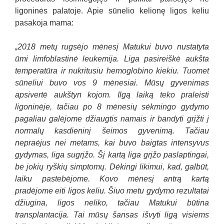
ligoninės palatoje. Apie sūnelio kelionę ligos keliu
pasakoja mama:
„2018 metų rugsėjo mėnesį Matukui buvo nustatyta
ūmi limfoblastinė leukemija. Liga pasireiškė aukšta
temperatūra ir nukritusiu hemoglobino kiekiu. Tuomet
sūneliui buvo vos 9 mėnesiai. Mūsų gyvenimas
apsivertė aukštyn kojom. Ilgą laiką teko praleisti
ligoninėje, tačiau po 8 mėnesių sėkmingo gydymo
pagaliau galėjome džiaugtis namais ir bandyti grįžti į
normalų kasdieninį šeimos gyvenimą. Tačiau
nepraėjus nei metams, kai buvo baigtas intensyvus
gydymas, liga sugrįžo. Šį kartą liga grįžo paslaptingai,
be jokių ryškių simptomų. Dėkingi likimui, kad, galbūt,
laiku pastebėjome. Kovo mėnesį antrą kartą
pradėjome eiti ligos keliu. Šiuo metu gydymo rezultatai
džiugina, ligos neliko, tačiau Matukui būtina
transplantacija. Tai mūsų šansas išvyti ligą visiems