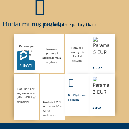
Būdai mums padėti
Daug daugiau galime padaryti kartu
Parama per
Paaukoti
Pervesti
Paysera
naudojantis
paramą į
sistemą
PayPal
atsiskaitomąją
sistema
sąskaitą
AUKOTI
5 EUR
Paaukoti per
organizacijos
Pasiūlyti savo
„GlobalGiving“
pagalbą
tinklalapį
Paskirti 1.2 %
nuo sumokėto
2 EUR
GPM
mokesčio