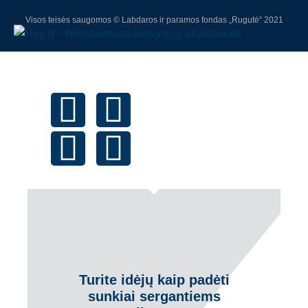
Visos teisės saugomos © Labdaros ir paramos fondas „Rugutė“ 2021
Turite idėjų kaip padėti
sunkiai sergantiems