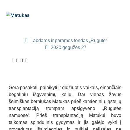
Labdaros ir paramos fondas „Rugutė“
2020 gegužės 27
Gera pasakoti, palaikyti ir didžiuotis vaikais, einančiais
begalinių išgyvenimų keliu. Dar vienas žavus
šelmiškas berniukas Matukas prieš kamieninių ląstelių
transplantaciją trumpam apsigyveno „Rugutės
namuose“. Prieš transplantaciją Matukui buvo
taikomas spindulinis gydymas ir jis galėjo vykti į
procedūras išsimiegojęs ir puikiai pailsėjęs ne