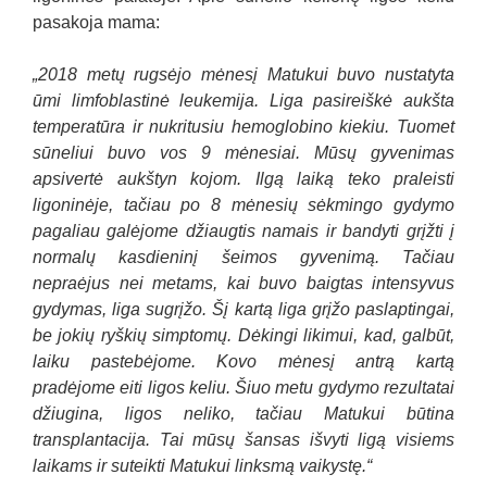
pasakoja mama:
„2018 metų rugsėjo mėnesį Matukui buvo nustatyta
ūmi limfoblastinė leukemija. Liga pasireiškė aukšta
temperatūra ir nukritusiu hemoglobino kiekiu. Tuomet
sūneliui buvo vos 9 mėnesiai. Mūsų gyvenimas
apsivertė aukštyn kojom. Ilgą laiką teko praleisti
ligoninėje, tačiau po 8 mėnesių sėkmingo gydymo
pagaliau galėjome džiaugtis namais ir bandyti grįžti į
normalų kasdieninį šeimos gyvenimą. Tačiau
nepraėjus nei metams, kai buvo baigtas intensyvus
gydymas, liga sugrįžo. Šį kartą liga grįžo paslaptingai,
be jokių ryškių simptomų. Dėkingi likimui, kad, galbūt,
laiku pastebėjome. Kovo mėnesį antrą kartą
pradėjome eiti ligos keliu. Šiuo metu gydymo rezultatai
džiugina, ligos neliko, tačiau Matukui būtina
transplantacija. Tai mūsų šansas išvyti ligą visiems
laikams ir suteikti Matukui linksmą vaikystę.“