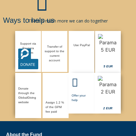
Ways to help us
There is much more we can do together
Support via
Use PayPal
Transfer of
Paysera
support to the
system
current
account
DONATE
5 EUR
Donate
through the
Offer your
GlobalGiving
help
website
Assign 1.2 %
of the GPM
2 EUR
fee paid
About the Fund