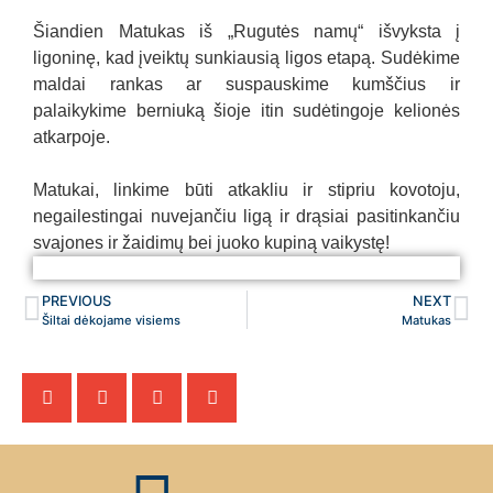
Šiandien Matukas iš „Rugutės namų“ išvyksta į
ligoninę, kad įveiktų sunkiausią ligos etapą. Sudėkime
maldai rankas ar suspauskime kumščius ir
palaikykime berniuką šioje itin sudėtingoje kelionės
atkarpoje.
Matukai, linkime būti atkakliu ir stipriu kovotoju,
negailestingai nuvejančiu ligą ir drąsiai pasitinkančiu
svajones ir žaidimų bei juoko kupiną vaikystę!
Matukas
Matukas
Matukas
PREVIOUS
NEXT
Šiltai dėkojame visiems
Matukas