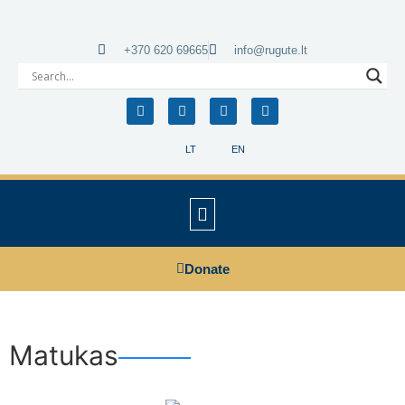
+370 620 69665
info@rugute.lt
LT
EN
Donate
Matukas