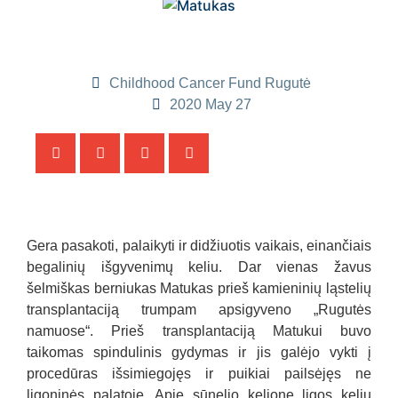
Childhood Cancer Fund Rugutė
2020 May 27
Gera pasakoti, palaikyti ir didžiuotis vaikais, einančiais
begalinių išgyvenimų keliu. Dar vienas žavus
šelmiškas berniukas Matukas prieš kamieninių ląstelių
transplantaciją trumpam apsigyveno „Rugutės
namuose“. Prieš transplantaciją Matukui buvo
taikomas spindulinis gydymas ir jis galėjo vykti į
procedūras išsimiegojęs ir puikiai pailsėjęs ne
ligoninės palatoje. Apie sūnelio kelionę ligos keliu