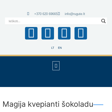
+370 620 69665
info@rugute.lt
LT
EN
Magija kvepianti šokoladu