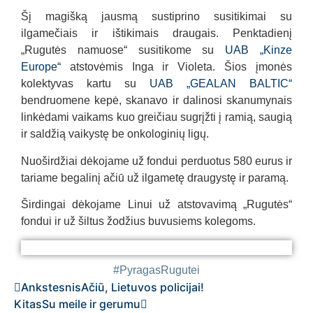
Šį magišką jausmą sustiprino susitikimai su
ilgamečiais ir ištikimais draugais. Penktadienį
„Rugutės namuose“ susitikome su
UAB „Kinze
Europe“
atstovėmis Inga ir Violeta. Šios įmonės
kolektyvas kartu su
UAB „GEALAN BALTIC“
bendruomene kepė, skanavo ir dalinosi skanumynais
linkėdami vaikams kuo greičiau sugrįžti į ramią, saugią
ir saldžią vaikystę be onkologinių ligų.
Nuoširdžiai dėkojame už fondui perduotus
580
eurus ir
tariame begalinį ačiū už ilgametę draugystę ir paramą.
Širdingai dėkojame Linui už atstovavimą „Rugutės“
fondui ir už šiltus žodžius buvusiems kolegoms.
#PyragasRugutei UAB „Kinze Europe“ &
#PyragasRugutei UAB „Kinze Europe“ &
#PyragasRugutei UAB „Kinze Europe“ &
#PyragasRugutei UAB „Kinze Europe“ &
#PyragasRugutei UAB „Kinze Europe“ &
#PyragasRugutei UAB „Kinze Europe“ &
#PyragasRugutei UAB „Kinze Europe“ &
#PyragasRugutei UAB „Kinze Europe“ &
#PyragasRugutei UAB „Kinze Europe“ &
#PyragasRugutei UAB „Kinze Europe“ &
UAB „GEALAN BALTIC“
UAB „GEALAN BALTIC“
UAB „GEALAN BALTIC“
UAB „GEALAN BALTIC“
UAB „GEALAN BALTIC“
UAB „GEALAN BALTIC“
UAB „GEALAN BALTIC“
UAB „GEALAN BALTIC“
UAB „GEALAN BALTIC“
UAB „GEALAN BALTIC“
#PyragasRugutei
Ankstesnis
Ačiū, Lietuvos policijai!
Kitas
Su meile ir gerumu