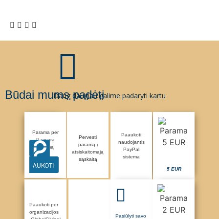
Būdai mums padėti
Daug daugiau galime padaryti kartu
Parama per
Paaukoti
Pervesti
Paysera
naudojantis
paramą į
sistemą
PayPal
atsiskaitomąją
sistema
sąskaitą
AUKOTI
5 EUR
Paaukoti per
organizacijos
Pasiūlyti savo