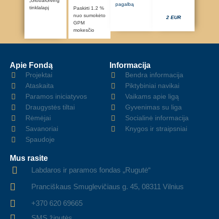
„GlobalGiving“
pagalbą
tinklalapį
Paskirti 1.2 %
nuo sumokėto
2 EUR
GPM
mokesčio
Apie Fondą
Informacija
Projektai
Bendra informacija
Ataskaita
Piktybiniai navikai
Paramos iniciatyvos
Vaikams apie ligą
Draugystės tiltai
Gyvenimas su liga
Rėmėjai
Socialinė informacija
Savanoriai
Knygos ir straipsniai
Spaudoje
Mus rasite
Labdaros ir paramos fondas „Rugutė“
Pranciškaus Smuglevičiaus g. 45, 08311 Vilnius
+370 620 69665
SMS žinutės