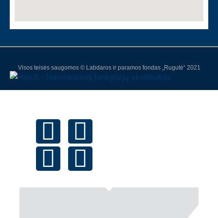
Visos teisės saugomos © Labdaros ir paramos fondas „Rugutė“ 2021