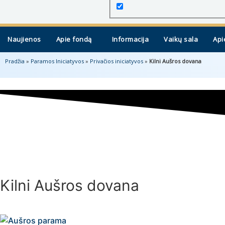
Naujienos
Apie fondą
Informacija
Vaikų sala
Api
Pradžia
»
Paramos Iniciatyvos
»
Privačios iniciatyvos
»
Kilni Aušros dovana
Kilni Aušros dovana