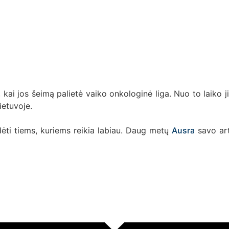
, kai jos šeimą palietė vaiko onkologinė liga. Nuo to laiko j
ietuvoje.
ėti tiems, kuriems reikia labiau. Daug metų
Ausra
savo art