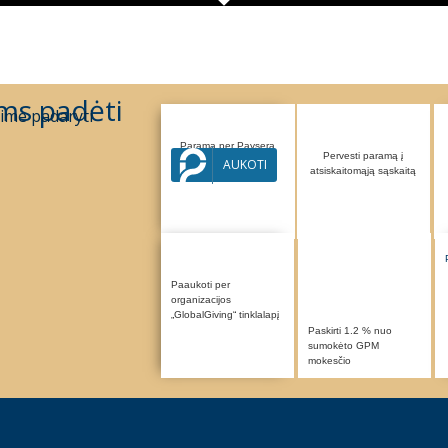
ms padėti
ime padaryti
Parama per Paysera
Pervesti paramą į
sistemą
AUKOTI
atsiskaitomąją sąskaitą
Paaukoti per
organizacijos
„GlobalGiving“ tinklalapį
Paskirti 1.2 % nuo
sumokėto GPM
mokesčio