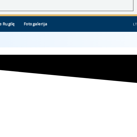
e Rugilę
Fotogalerija
LT