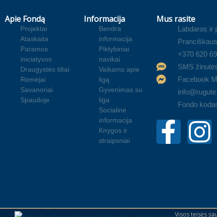
Apie Fondą
Informacija
Mus rasite
Projektai
Bendra
Labdaros ir
Ataskaita
informacija
Pranciškaus
Paramos
Piktybiniai
+370 620 6
iniciatyvos
navikai
SMS žinutė
Draugystės tiltai
Vaikams apie
Facebook M
Rėmėjai
ligą
Savanoriai
Gyvenimas su
info@rugute.
Spaudoje
liga
Fondo koda
Socialinė
informacija
Knygos ir
straipsniai
Visos teisės s