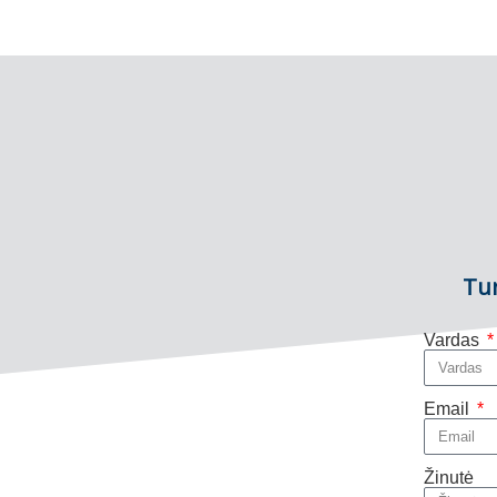
Tur
Vardas
Email
Žinutė