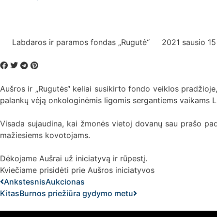
Labdaros ir paramos fondas „Rugutė“
2021 sausio 15
Aušros ir „Rugutės“ keliai susikirto fondo veiklos pradžioje
palankų vėją onkologinėmis ligomis sergantiems vaikams L
Visada sujaudina, kai žmonės vietoj dovanų sau prašo pad
mažiesiems kovotojams.
Dėkojame Aušrai už iniciatyvą ir rūpestį.
Kviečiame prisidėti prie Aušros iniciatyvos
Ankstesnis
Aukcionas
Kitas
Burnos priežiūra gydymo metu