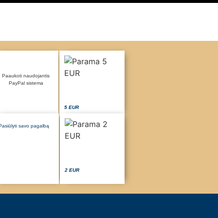
Paaukoti naudojantis
PayPal sistema
5 EUR
Pasiūlyti savo pagalbą
2 EUR