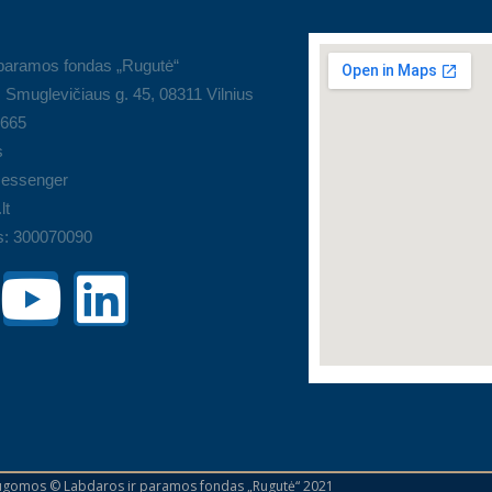
 paramos fondas „Rugutė“
 Smuglevičiaus g. 45, 08311 Vilnius
9665
s
essenger
lt
s: 300070090
augomos © Labdaros ir paramos fondas „Rugutė“ 2021