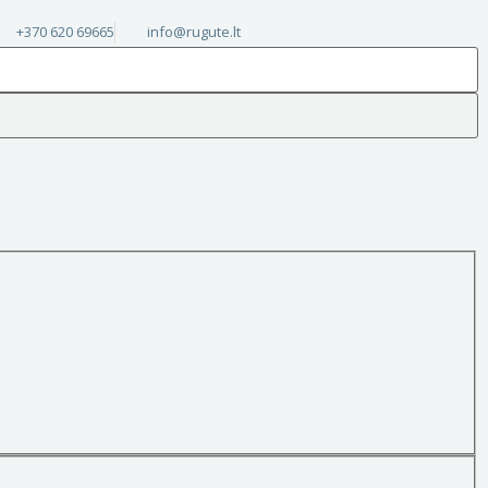
+370 620 69665
info@rugute.lt