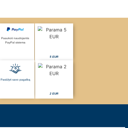
Paaukoti naudojantis
PayPal sistema
5 EUR
Pasiūlyti savo pagalbą
2 EUR