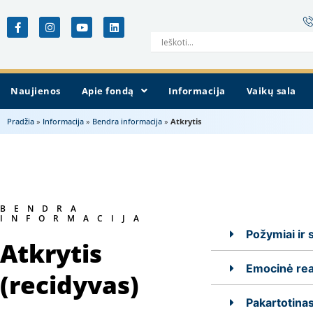
Naujienos
Apie fondą
Informacija
Vaikų sala
Pradžia
»
Informacija
»
Bendra informacija
»
Atkrytis
BENDRA
INFORMACIJA
Požymiai ir
Atkrytis
Emocinė rea
(recidyvas)
Pakartotina