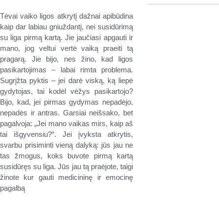
Tėvai vaiko ligos atkrytį dažnai apibūdina
kaip dar labiau gniuždantį, nei susidūrimą
su liga pirmą kartą. Jie jaučiasi apgauti ir
mano, jog veltui vertė vaiką praeiti tą
pragarą. Jie bijo, nes žino, kad ligos
pasikartojimas – labai rimta problema.
Sugrįžta pyktis – jei darė viską, ką liepė
gydytojas, tai kodėl vėžys pasikartojo?
Bijo, kad, jei pirmas gydymas nepadėjo,
nepadės ir antras. Garsiai neišsako, bet
pagalvoja: „Jei mano vaikas mirs, kaip aš
tai išgyvensiu?“. Jei įvyksta atkrytis,
svarbu prisiminti vieną dalyką: jūs jau ne
tas žmogus, koks buvote pirmą kartą
susidūręs su liga. Jūs jau tą praėjote, taigi
žinote kur gauti medicininę ir emocinę
pagalbą