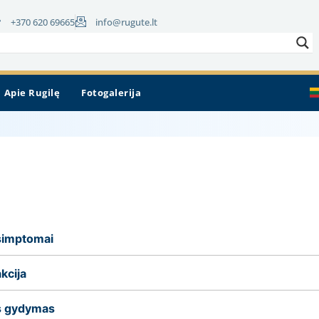
+370 620 69665
info@rugute.lt
Apie Rugilę
Fotogalerija
 simptomai
kcija
s gydymas