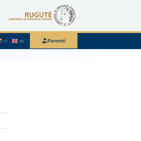
Paremti
LT
EN