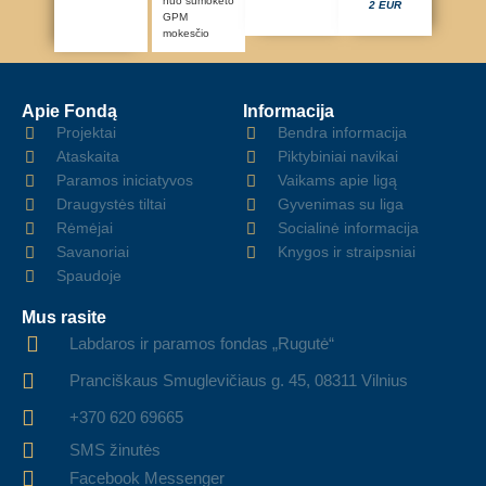
nuo sumokėto
2 EUR
GPM
mokesčio
Apie Fondą
Informacija
Projektai
Bendra informacija
Ataskaita
Piktybiniai navikai
Paramos iniciatyvos
Vaikams apie ligą
Draugystės tiltai
Gyvenimas su liga
Rėmėjai
Socialinė informacija
Savanoriai
Knygos ir straipsniai
Spaudoje
Mus rasite
Labdaros ir paramos fondas „Rugutė“
Pranciškaus Smuglevičiaus g. 45, 08311 Vilnius
+370 620 69665
SMS žinutės
Facebook Messenger