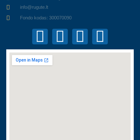
info@rugute.lt
Fondo kodas: 300070090