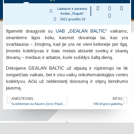
Labdaros ir paramos
fondas „Rugutė“
2021 gruodžio 23
Ilgametė draugystė su
UAB „GEALAN BALTIC“
vaikams,
einantiems ligos keliu, kasmet dovanoja tai, kas yra
svarbiausia – žinojimą, kad jie yra ne vieni kelionėje per ligą.
Įmonės kolektyvas ir šiais metais atsiuntė sveikų ir skanių
dovanų – medaus ir arbatos, kurie sušildys šaltą dieną.
Dėkojame GEALAN BALTIC už atjautą ir rūpinimąsi ne tik
sergančiais vaikais, bet ir visu vaikų onkohematologijos centro
kolektyvu. Ačiū už neblėstantį dosnumą ir stiprų bendrumo
jausmą.
ANKSTESNIS
KITAS
Susitikimas su Kauno Jono Pauliaus II gimnazijos bendruomene
100 drąsos pakelių