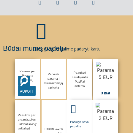
Būdai mums padėti
Daug daugiau galime padaryti kartu
Parama per
Paaukoti
Pervesti
Paysera
naudojantis
paramą į
sistemą
PayPal
atsiskaitomąją
sistema
sąskaitą
AUKOTI
5 EUR
Paaukoti per
organizacijos
Pasiūlyti savo
„GlobalGiving“
pagalbą
tinklalapį
Paskirti 1.2 %