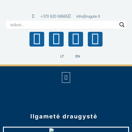
+370 620 69665
info@rugute.lt
LT
EN
Ilgametė draugystė