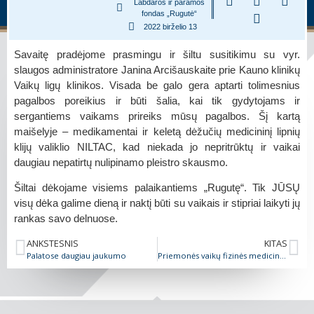
Labdaros ir paramos
fondas „Rugutė“
2022 birželio 13
Savaitę pradėjome prasmingu ir šiltu susitikimu su vyr.
slaugos administratore Janina Arcišauskaite prie Kauno klinikų
Vaikų ligų klinikos. Visada be galo gera aptarti tolimesnius
pagalbos poreikius ir būti šalia, kai tik gydytojams ir
sergantiems vaikams prireiks mūsų pagalbos. Šį kartą
maišelyje – medikamentai ir keletą dėžučių medicininį lipnių
klijų valiklio NILTAC, kad niekada jo nepritrūktų ir vaikai
daugiau nepatirtų nulipinamo pleistro skausmo.
Šiltai dėkojame visiems palaikantiems „Rugutę“. Tik JŪSŲ
visų dėka galime dieną ir naktį būti su vaikais ir stipriai laikyti jų
rankas savo delnuose.
ANKSTESNIS
KITAS
Palatose daugiau jaukumo
Priemonės vaikų fizinės medicinos ir reabilitacijos skyriui