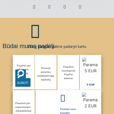
Būdai mums padėti
Daug daugiau galime padaryti kartu
Parama per
Paaukoti
Pervesti
Paysera
naudojantis
paramą į
sistemą
PayPal
atsiskaitomąją
sistema
sąskaitą
AUKOTI
5 EUR
Paaukoti per
organizacijos
Pasiūlyti savo
„GlobalGiving“
pagalbą