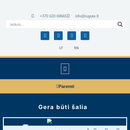
+370 620 69665
info@rugute.lt
LT
EN
Paremti
Gera būti šalia