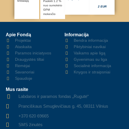
tinklalapį
Paskirti 1.2 %
nuo sumokėto
2 EUR
GPM
mokesčio
Apie Fondą
Informacija
Projektai
Bendra informacija
Ataskaita
Piktybiniai navikai
Paramos iniciatyvos
Vaikams apie ligą
Draugystės tiltai
Gyvenimas su liga
Rėmėjai
Socialinė informacija
Savanoriai
Knygos ir straipsniai
Spaudoje
Mus rasite
Labdaros ir paramos fondas „Rugutė“
Pranciškaus Smuglevičiaus g. 45, 08311 Vilnius
+370 620 69665
SMS žinutės