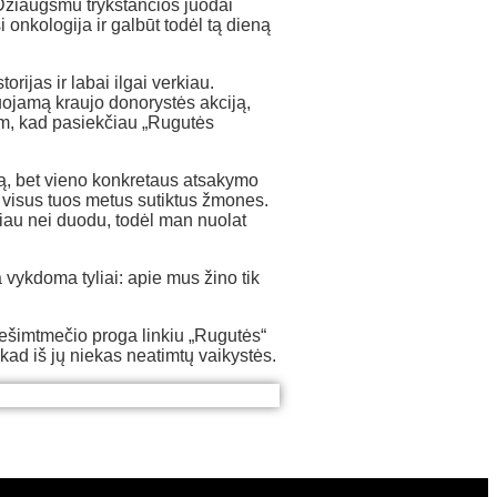
Džiaugsmu trykštančios juodai
onkologija ir galbūt todėl tą dieną
rijas ir labai ilgai verkiau.
uojamą kraujo donorystės akciją,
tam, kad pasiekčiau „Rugutės
ą, bet vieno konkretaus atsakymo
 visus tuos metus sutiktus žmones.
iau nei duodu, todėl man nuolat
 vykdoma tyliai: apie mus žino tik
Dešimtmečio proga linkiu „Rugutės“
ad iš jų niekas neatimtų vaikystės.