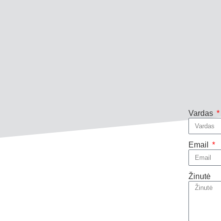
Vardas
Email
Žinutė