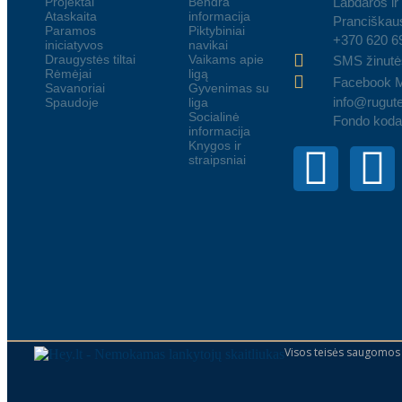
Projektai
Bendra
Labdaros ir
Ataskaita
informacija
Pranciškaus
Paramos
Piktybiniai
+370 620 6
iniciatyvos
navikai
Draugystės tiltai
Vaikams apie
SMS žinutė
Rėmėjai
ligą
Facebook 
Savanoriai
Gyvenimas su
info@rugute
Spaudoje
liga
Socialinė
Fondo koda
informacija
Knygos ir
straipsniai
Visos teisės saugomos