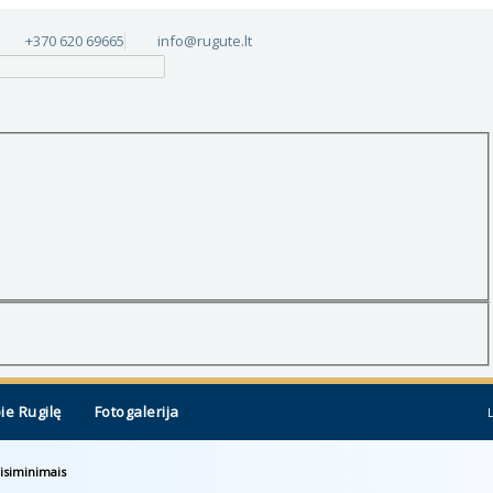
+370 620 69665
info@rugute.lt
ie Rugilę
Fotogalerija
risiminimais