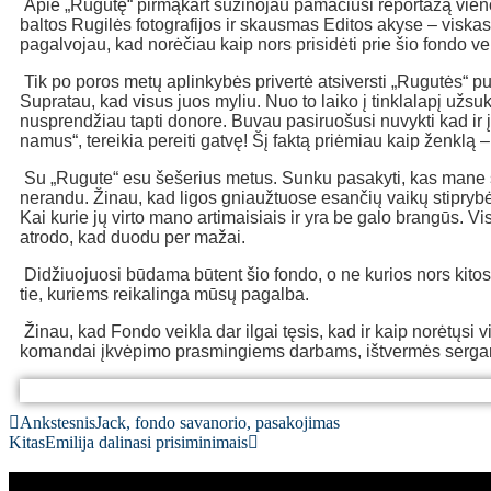
Apie „Rugutę“ pirmąkart sužinojau pamačiusi reportažą vien
baltos Rugilės fotografijos ir skausmas Editos akyse – viskas
pagalvojau, kad norėčiau kaip nors prisidėti prie šio fondo ve
Tik po poros metų aplinkybės privertė atsiversti „Rugutės“ pusl
Supratau, kad visus juos myliu. Nuo to laiko į tinklalapį už
nusprendžiau tapti donore. Buvau pasiruošusi nuvykti kad ir 
namus“, tereikia pereiti gatvę! Šį faktą priėmiau kaip ženklą –
Su „Rugute“ esu šešerius metus. Sunku pasakyti, kas mane s
nerandu. Žinau, kad ligos gniaužtuose esančių vaikų stiprybė
Kai kurie jų virto mano artimaisiais ir yra be galo brangūs
atrodo, kad duodu per mažai.
Didžiuojuosi būdama būtent šio fondo, o ne kurios nors kitos 
tie, kuriems reikalinga mūsų pagalba.
Žinau, kad Fondo veikla dar ilgai tęsis, kad ir kaip norėtųs
komandai įkvėpimo prasmingiems darbams, ištvermės sergant ir
Ankstesnis
Jack, fondo savanorio, pasakojimas
Kitas
Emilija dalinasi prisiminimais