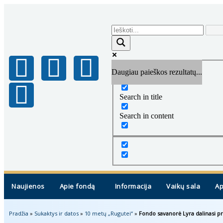
Daugiau paieškos rezultatų...
Exact matches only
Search in title
Search in content
Naujienos
Apie fondą
Informacija
Vaikų sala
Ap
Pradžia
»
Sukaktys ir datos
»
10 metų „Rugutei“
»
Fondo savanorė Lyra dalinasi p