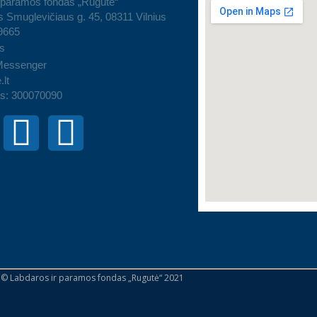
 paramos fondas „Rugutė“
 Smuglevičiaus g. 45, 08311 Vilnius
9665
s
Messenger
.lt
s: 300070090
 © Labdaros ir paramos fondas „Rugutė“ 2021