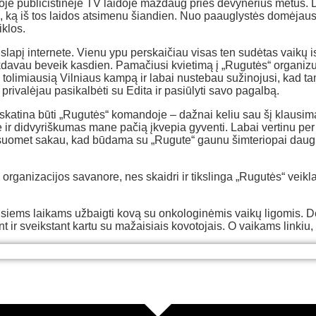
oje publicistinėje TV laidoje maždaug prieš devynerius metus. 
, ką iš tos laidos atsimenu šiandien. Nuo paauglystės domėjausi 
iklos.
apį internete. Vienu ypu perskaičiau visas ten sudėtas vaikų isto
sukdavau beveik kasdien. Pamačiusi kvietimą į „Rugutės“ organiz
į tolimiausią Vilniaus kampą ir labai nustebau sužinojusi, kad 
 privalėjau pasikalbėti su Edita ir pasiūlyti savo pagalbą.
katina būti „Rugutės“ komandoje – dažnai keliu sau šį klausim
 ir didvyriškumas mane pačią įkvepia gyventi. Labai vertinu per
. Visuomet sakau, kad būdama su „Rugute“ gaunu šimteriopai daug
organizacijos savanore, nes skaidri ir tikslinga „Rugutės“ veikla
i visiems laikams užbaigti kovą su onkologinėmis vaikų ligomis. 
 sveikstant kartu su mažaisiais kovotojais. O vaikams linkiu, k
Lyra
Lyra
Lyra