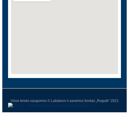
Visos teisės saugomos © Labdaros ir paramos fondas „Rugutė“ 2021