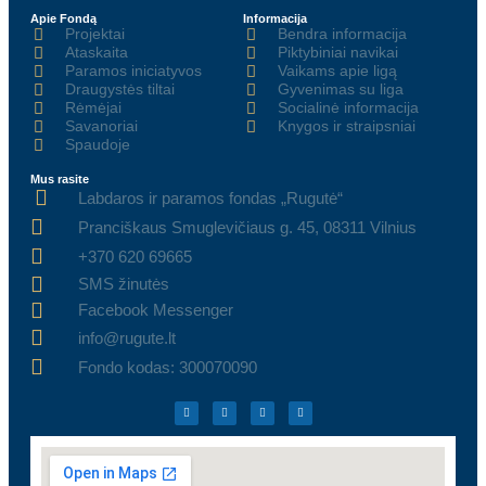
Apie Fondą
Informacija
Projektai
Bendra informacija
Ataskaita
Piktybiniai navikai
Paramos iniciatyvos
Vaikams apie ligą
Draugystės tiltai
Gyvenimas su liga
Rėmėjai
Socialinė informacija
Savanoriai
Knygos ir straipsniai
Spaudoje
Mus rasite
Labdaros ir paramos fondas „Rugutė“
Pranciškaus Smuglevičiaus g. 45, 08311 Vilnius
+370 620 69665
SMS žinutės
Facebook Messenger
info@rugute.lt
Fondo kodas: 300070090