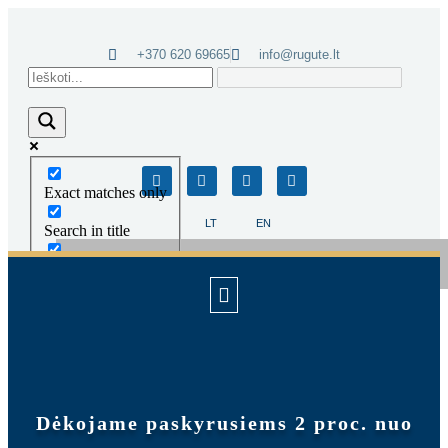
+370 620 69665
info@rugute.lt
Exact matches only
LT
EN
Search in title
Daugiau paieškos rezultatų...
Search in content
Dėkojame paskyrusiems 2 proc. nuo