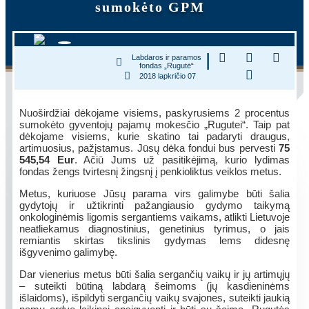
sumokėto GPM
Labdaros ir paramos
fondas „Rugutė“
2018 lapkričio 07
Nuoširdžiai dėkojame visiems, paskyrusiems 2 procentus
sumokėto gyventojų pajamų mokesčio „Rugutei“. Taip pat
dėkojame visiems, kurie skatino tai padaryti draugus,
artimuosius, pažįstamus. Jūsų dėka fondui bus pervesti
75
545,54 Eur
. Ačiū Jums už pasitikėjimą, kurio lydimas
fondas žengs tvirtesnį žingsnį į penkioliktus veiklos metus.
Metus, kuriuose Jūsų parama virs galimybe būti šalia
gydytojų ir užtikrinti pažangiausio gydymo taikymą
onkologinėmis ligomis sergantiems vaikams, atlikti Lietuvoje
neatliekamus diagnostinius, genetinius tyrimus, o jais
remiantis skirtas tikslinis gydymas lems didesnę
išgyvenimo galimybę.
Dar vienerius metus būti šalia sergančių vaikų ir jų artimųjų
– suteikti būtiną labdarą šeimoms (jų kasdieninėms
išlaidoms), išpildyti sergančių vaikų svajones, suteikti jaukią