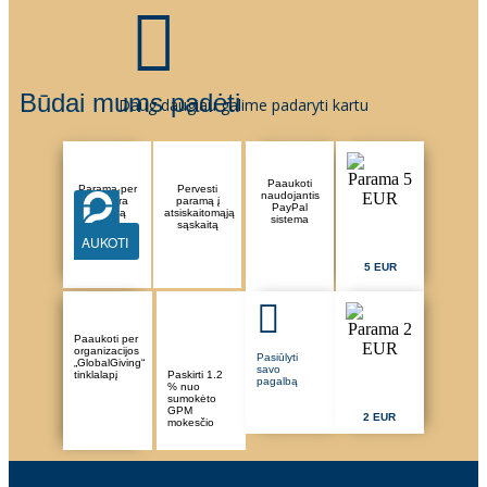
Būdai mums padėti
Daug daugiau galime padaryti kartu
Paaukoti
Parama per
Pervesti
naudojantis
Paysera
paramą į
PayPal
sistemą
atsiskaitomąją
sistema
sąskaitą
AUKOTI
5 EUR
Paaukoti per
organizacijos
Pasiūlyti
„GlobalGiving“
savo
tinklalapį
Paskirti 1.2
pagalbą
% nuo
sumokėto
GPM
2 EUR
mokesčio