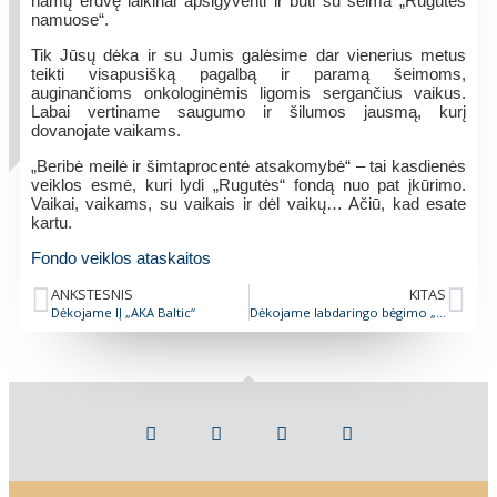
namų erdvę laikinai apsigyventi ir būti su šeima „Rugutės
namuose“.
Tik Jūsų dėka ir su Jumis galėsime dar vienerius metus
teikti visapusišką pagalbą ir paramą šeimoms,
auginančioms onkologinėmis ligomis sergančius vaikus.
Labai vertiname saugumo ir šilumos jausmą, kurį
dovanojate vaikams.
„Beribė meilė ir šimtaprocentė atsakomybė“ – tai kasdienės
veiklos esmė, kuri lydi „Rugutės“ fondą nuo pat įkūrimo.
Vaikai, vaikams, su vaikais ir dėl vaikų… Ačiū, kad esate
kartu.
Fondo veiklos ataskaitos
ANKSTESNIS
KITAS
Dėkojame IĮ „AKA Baltic“
Dėkojame labdaringo bėgimo „Mažieji Angeliukai“ dalyviams