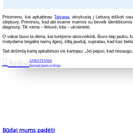
Prisimenu, kai apkabinau
Tatyana
, atvykusią į Lietuvą ieškoti sa
slėptuvę. Priminsiu, kad abi esame mamos su beveik identiškomis i
diagnozę. Tik viena – lietuvė, kita – ukrainietė.
O vakar buvo ta diena, kai turėjome atsisveikinti. Buvo taip jautru
matydama begalinį namų ilgesį, šiltą jaudulį, supratau, kad kas bebūt
Tad dešimtą kartą apkabinusi vis kartojau: „Jei pajusi, kad nesaugu, 
Ankst
ANKSTESNIS
Augustė baigė gydymą
Būdai mums padėti