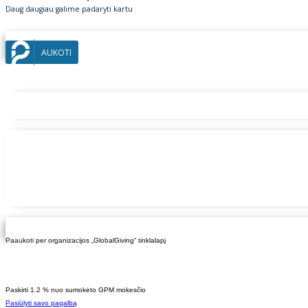
Daug daugiau galime padaryti kartu
AUKOTI
Paaukoti per organizacijos „GlobalGiving“ tinklalapį
Paskirti 1.2 % nuo sumokėto GPM mokesčio
Pasiūlyti savo pagalbą