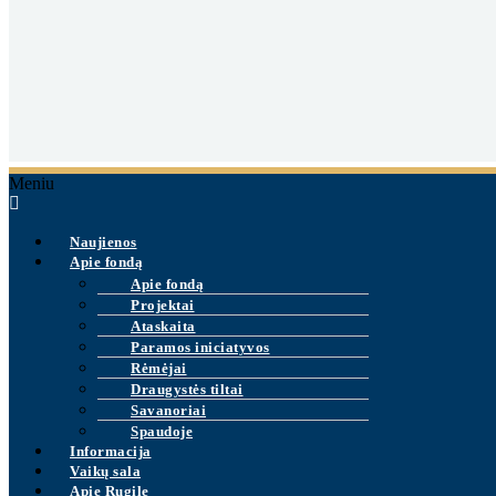
Meniu
Naujienos
Apie fondą
Apie fondą
Projektai
Ataskaita
Paramos iniciatyvos
Rėmėjai
Draugystės tiltai
Savanoriai
Spaudoje
Informacija
Vaikų sala
Apie Rugilę