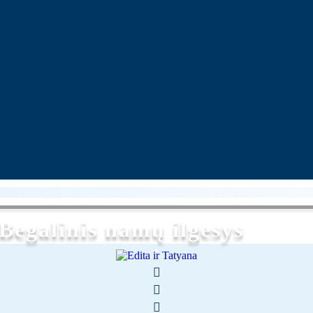
Begalinis namų ilgesys