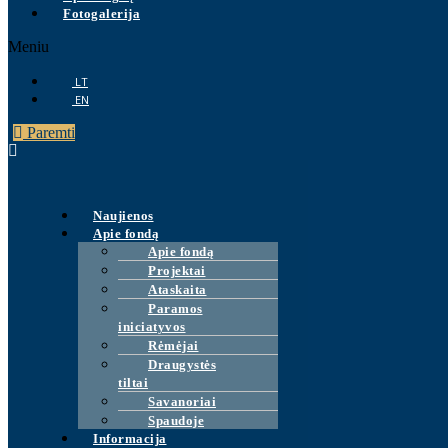
Fotogalerija
Meniu
LT
EN
Paremti
Naujienos
Apie fondą
Apie fondą
Projektai
Ataskaita
Paramos
iniciatyvos
Rėmėjai
Draugystės
tiltai
Savanoriai
Spaudoje
Informacija