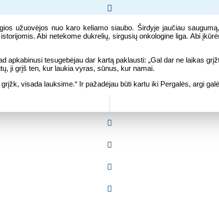
ugios užuovėjos nuo karo keliamo siaubo. Širdyje jaučiau saugumą, k
storijomis. Abi netekome dukrelių, sirgusių onkologine liga. Abi įkū
, kad apkabinusi tesugebėjau dar kartą paklausti: „Gal dar ne laikas 
ų, ji grįš ten, kur laukia vyras, sūnus, kur namai.
grįžk, visada lauksime.“ Ir pažadėjau būti kartu iki Pergalės, argi ga