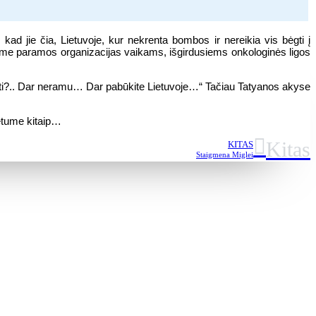
ad jie čia, Lietuvoje, kur nekrenta bombos ir nereikia vis bėgti į
rėme paramos organizacijas vaikams, išgirdusiems onkologinės ligos
grįžti?.. Dar neramu… Dar pabūkite Lietuvoje…“ Tačiau Tatyanos akyse
lėtume kitaip…
Kitas
KITAS
Staigmena Miglei