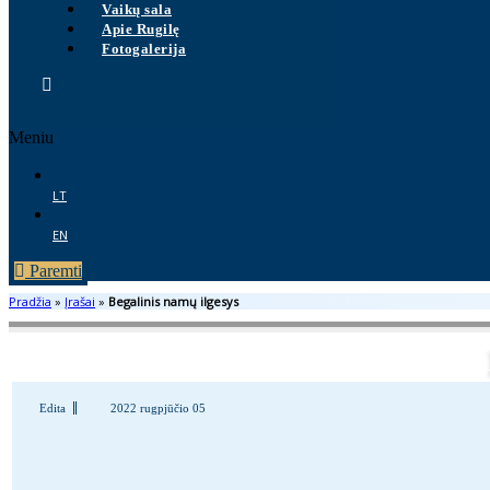
Vaikų sala
Apie Rugilę
Fotogalerija
Meniu
LT
EN
Paremti
Pradžia
»
Įrašai
»
Begalinis namų ilgesys
Edita
2022 rugpjūčio 05