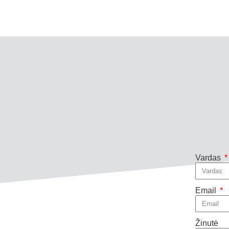
Vardas
Email
Žinutė