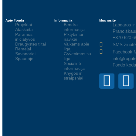
Apie Fondą
Informacija
Mus rasite
Projektai
Bendra
Labdaros ir
Ataskaita
informacija
Pranciškaus
Paramos
Piktybiniai
+370 620 6
iniciatyvos
navikai
Draugystės tiltai
Vaikams apie
SMS žinutė
Rėmėjai
ligą
Facebook 
Savanoriai
Gyvenimas su
info@rugute
Spaudoje
liga
Socialinė
Fondo koda
informacija
Knygos ir
straipsniai