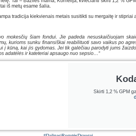
nelę. Tai – Bazilės mama, Kornelija, kviečianti skirti 1,2 % G
tai iš metų esame šalia.
mpa tradicija kiekvienais metais susitikti su mergaitę ir stipriai
savo mokesčių šiam fondui. Jie padeda nesuskaičiuojam skaiči
mų, kurioms sunku finansiškai reabilituoti savo vaikus po agre
 į kūną, kai jis gydomas. Jei tik galėčiau parodyti jums žaizdot
os adatėlės ir kateteriai apsaugo nuo sepsio…“
Kod
Skirti 1,2 % GPM ga
d
#DalinasiRugutėsDraugai