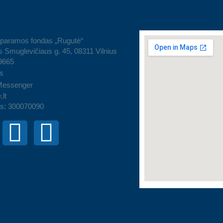
 paramos fondas „Rugutė“
 Smuglevičiaus g. 45, 08311 Vilnius
9665
s
Messenger
.lt
s: 300070090