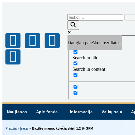
Daugiau paieškos rezultatų...
Exact matches only
Search in title
Search in content
Naujienos
Apie fondą
Informacija
Vaikų sala
A
»
»
Pradžia
Įrašai
Bazilės mama, kviečia skirti 1,2 % GPM