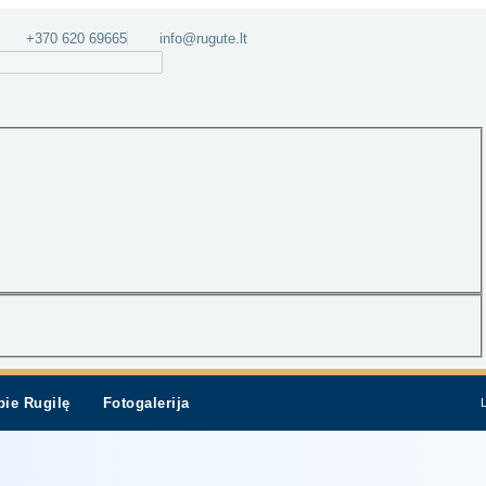
+370 620 69665
info@rugute.lt
pie Rugilę
Fotogalerija