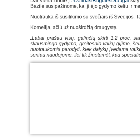
Dar viena žinutė į
#DalinasiRugutėsDraugai
skry
Bazile susipažinome, kai ji ėjo gydymo keliu ir me
Nuotrauka iš susitikimo su svečiais iš Švedijos. Ta
Kornelija, ačiū už nuoširdžią draugystę.
„Labai prašau visų, galinčių skirti 1,2 proc. 
skausmingo gydymo, greitesnio vaikų gijimo, šei
nuotraukomis parodyti, kiek dalykų įvedama vaikui
seniau naudojome. Jei tik žinotumėt, kad speciali