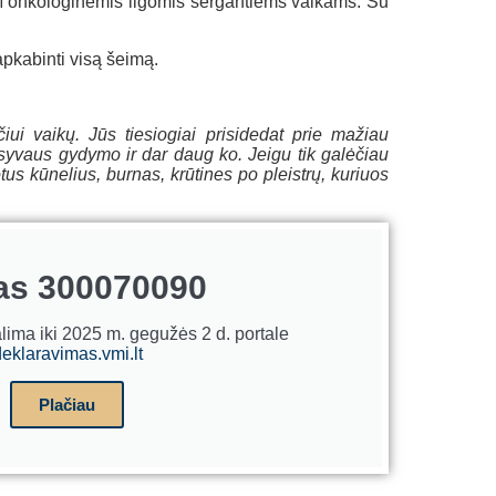
PM onkologinėmis ligomis sergantiems vaikams. Su
 apkabinti visą šeimą.
ui vaikų. Jūs tiesiogiai prisidedat prie mažiau
syvaus gydymo ir dar daug ko. Jeigu tik galėčiau
us kūnelius, burnas, krūtines po pleistrų, kuriuos
as 300070090
lima iki 2025 m. gegužės 2 d. portale
eklaravimas.vmi.lt
Plačiau