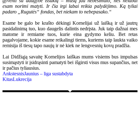
gyventi su daugybe iššūkių – mūsų jau nebesimato, nes nelabai
esam norimi matyti. Ir čia irgi labai reikia palydėjimo. Ką tyliai
padaro „Rugutės“ fondas, bet niekam to nebepasako.“
Esame be galo be krašto dėkingi Kornelijai už laišką ir už jautrų
pasidalinimą tuo, kuo daugelis dalintis nedrįsta. Juk taip dažnai mes
matome ir remiame tuos, kurie eina gydymo keliu. Bet retas
pagalvojame, kokie esame reikalingi tiems, kuriems taip laukta vaiko
remisija iš tiesų tapo naujų ir nė kiek ne lengvesnių kovų pradžia.
Lai Didžiąją savaitę Kornelijos laiškas mums visiems bus impulsas
susimąstyti ir įsidrąsinti pamatyti bei išgirsti visus mus supančius, net
ir pačius tyliausius.
Ankstesnis
Jaunius – liga sustabdyta
Kitas
Lukrecija