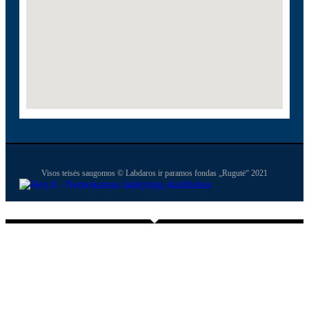
Visos teisės saugomos © Labdaros ir paramos fondas „Rugutė“ 2021