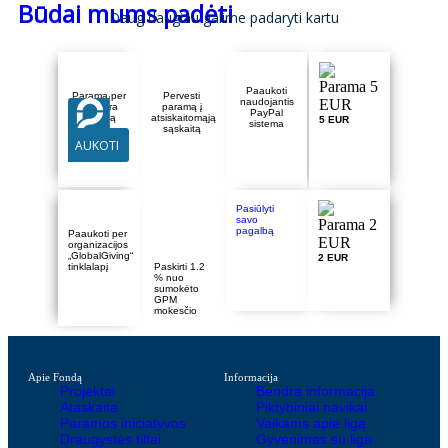
Būdai mums padėti
Daug daugiau galime padaryti kartu
Paaukoti
Parama per
Pervesti
naudojantis
Paysera
paramą į
PayPal
sistemą
atsiskaitomąją
5 EUR
sistema
sąskaitą
AUKOTI
Pasiūlyti
savo
pagalbą
Paaukoti per
organizacijos
„GlobalGiving“
2 EUR
tinklalapį
Paskirti 1.2
% nuo
sumokėto
GPM
mokesčio
Apie Fondą
Informacija
Projektai
Bendra informacija
Ataskaita
Piktybiniai navikai
Paramos iniciatyvos
Vaikams apie ligą
Draugystės tiltai
Gyvenimas su liga