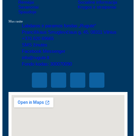
Rėmėjai
Socialinė informacija
Savanoriai
Knygos ir straipsniai
Spaudoje
Mus rasite
Labdaros ir paramos fondas „Rugutė“
Pranciškaus Smuglevičiaus g. 45, 08311 Vilnius
+370 620 69665
SMS žinutės
Facebook Messenger
info@rugute.lt
Fondo kodas: 300070090