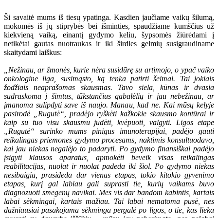
Ši savaitė mums iš tiesų ypatinga. Kasdien jaučiame vaikų šilumą,
mokomės iš jų stiprybės bei išminties, spaudžiame kumščius už
kiekvieną vaiką, einantį gydymo keliu, šypsomės žiūrėdami į
netikėtai gautas nuotraukas ir iki širdies gelmių susigraudiname
skaitydami laiškus:
„Nežinau, ar žmonės, kurie nėra susidūrę su artimojo, o ypač vaiko
onkologine liga, susimąsto, ką tenka patirti šeimai. Tai jokiais
žodžiais neaprašomas skausmas. Tavo siela, kūnas ir dvasia
sudraskoma į šimtus, tūkstančius gabalėlių ir jau nebežinau, ar
įmanoma sulipdyti save iš naujo. Manau, kad ne. Kai mūsų kelyje
pasirodė „Rugutė“, pradėjo ryškėti kažkokie skausmo kontūrai ir
kaip su tuo visu skausmu judėti, kvėpuoti, valgyti. Ligos etape
„Rugutė“ surinko mums pinigus imunoterapijai, padėjo gauti
reikalingas priemones gydymo procesams, naktimis konsultuodavo,
kai jau niekas negalėjo to padaryti. Po gydymo finansiškai padėjo
įsigyti klausos aparatus, apmokėti beveik visas reikalingas
reabilitacijas, nuolat ir nuolat padeda iki šiol. Po gydymo niekas
nesibaigia, prasideda dar vienas etapas, tokio kitokio gyvenimo
etapas, kurį gal labiau gali suprasti tie, kurių vaikams buvo
diagnozuoti smegenų navikai. Mes vis dar bandom kabintis, kartais
labai sėkmingai, kartais mažiau. Tai labai nematoma pusė, nes
dažniausiai pasakojama sėkminga pergalė po ligos, o tie, kas lieka