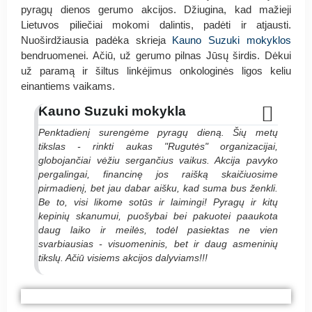
pyragų dienos gerumo akcijos. Džiugina, kad mažieji
Lietuvos piliečiai mokomi dalintis, padėti ir atjausti.
Nuoširdžiausia padėka skrieja
Kauno Suzuki mokyklos
bendruomenei. Ačiū, už gerumo pilnas Jūsų širdis. Dėkui
už paramą ir šiltus linkėjimus onkologinės ligos keliu
einantiems vaikams.
Kauno Suzuki mokykla
Penktadienį surengėme pyragų dieną. Šių metų
tikslas - rinkti aukas "Rugutės" organizacijai,
globojančiai vėžiu sergančius vaikus. Akcija pavyko
pergalingai, financinę jos raišką skaičiuosime
pirmadienį, bet jau dabar aišku, kad suma bus ženkli.
Be to, visi likome sotūs ir laimingi! Pyragų ir kitų
kepinių skanumui, puošybai bei pakuotei paaukota
daug laiko ir meilės, todėl pasiektas ne vien
svarbiausias - visuomeninis, bet ir daug asmeninių
tikslų. Ačiū visiems akcijos dalyviams!!!
#PyragasRugutei Kauno Suzuki mokykla
#PyragasRugutei Kauno Suzuki mokykla
#PyragasRugutei Kauno Suzuki mokykla