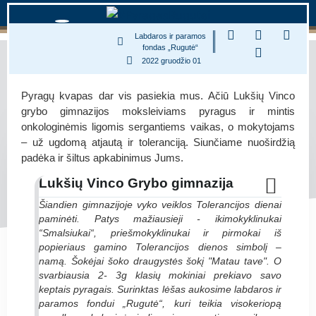
Labdaros ir paramos
fondas „Rugutė“
2022 gruodžio 01
Pyragų kvapas dar vis pasiekia mus. Ačiū Lukšių Vinco
grybo gimnazijos moksleiviams pyragus ir mintis
onkologinėmis ligomis sergantiems vaikas, o mokytojams
– už ugdomą atjautą ir toleranciją. Siunčiame nuoširdžią
padėka ir šiltus apkabinimus Jums.
Lukšių Vinco Grybo gimnazija
Šiandien gimnazijoje vyko veiklos Tolerancijos dienai
paminėti. Patys mažiausieji - ikimokyklinukai
“Smalsiukai“, priešmokyklinukai ir pirmokai iš
popieriaus gamino Tolerancijos dienos simbolį –
namą. Šokėjai šoko draugystės šokį "Matau tave". O
svarbiausia 2- 3g klasių mokiniai prekiavo savo
keptais pyragais. Surinktas lėšas aukosime labdaros ir
paramos fondui „Rugutė“, kuri teikia visokeriopą