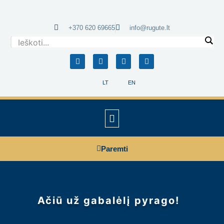
+370 620 69665
info@rugute.lt
LT
EN
Daugiau paieškos rezultatų...
Paremti
Ačiū už gabalėlį pyrago!