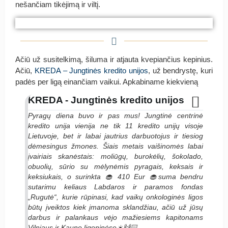
nešančiam tikėjimą ir viltį.
#PyragasRugutei UAB „Actiofarma“ ir UAB
#PyragasRugutei UAB „Actiofarma“ ir UAB
#PyragasRugutei UAB „Actiofarma“ ir UAB
„Lakameda“
„Lakameda“
„Lakameda“
Ačiū už susitelkimą, šiluma ir atjauta kvepiančius kepinius.
Ačiū,
KREDA – Jungtinės kredito unijos
, už bendrystę, kuri
padės per ligą einančiam vaikui. Apkabiname kiekvieną
KREDA - Jungtinės kredito unijos
Pyragų diena buvo ir pas mus! Jungtinė centrinė
kredito unija vienija ne tik 11 kredito unijų visoje
Lietuvoje, bet ir labai jautrius darbuotojus ir tiesiog
dėmesingus žmones. Šiais metais vaišinomės labai
įvairiais skanėstais: moliūgų, burokėlių, šokolado,
obuolių, sūrio su mėlynėmis pyragais, keksais ir
keksiukais, o surinkta 🧁 410 Eur 🧁suma bendru
sutarimu keliaus Labdaros ir paramos fondas
„Rugutė“, kurie rūpinasi, kad vaikų onkologinės ligos
būtų įveiktos kiek įmanoma sklandžiau, ačiū už jūsų
darbus ir palankaus vėjo mažiesiems kapitonams
Vilniaus ir Kauno ligoninėse☀️🙌🏻