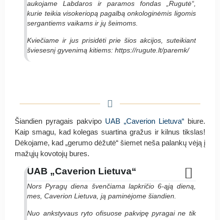
aukojame Labdaros ir paramos fondas „Rugutė“,
kurie teikia visokeriopą pagalbą onkologinėmis ligomis
sergantiems vaikams ir jų šeimoms.
Kviečiame ir jus prisidėti prie šios akcijos, suteikiant
šviesesnį gyvenimą kitiems: https://rugute.lt/paremk/
Šiandien pyragais pakvipo
UAB „Caverion Lietuva“
biure.
Kaip smagu, kad kolegas suartina gražus ir kilnus tikslas!
Dėkojame, kad „gerumo dėžutė“ šiemet neša palankų vėją į
mažųjų kovotojų bures.
UAB „Caverion Lietuva“
Nors Pyragų diena švenčiama lapkričio 6-ąją dieną,
mes, Caverion Lietuva, ją paminėjome šiandien.
Nuo ankstyvaus ryto ofisuose pakvipę pyragai ne tik