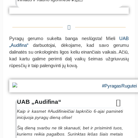
#PyragasRugutei KREDA - Jungtinės kredito
#PyragasRugutei KREDA - Jungtinės kredito
unijos
unijos
Pyragų gerumo sukelta banga neslūgsta! Mieli
UAB
„Audifina“
darbuotojai, dėkojame, kad savo gerumu
dalinatės su onkologinės ligos keliu einančiais vaikais. Ačiū,
kad kartu galime perimti dalį vaikų šeimas užgriuvusių
rūpesčių ir taip palengvinti jų kovą.
UAB „Audifina“
Kaip ir kasmet #Audifinieičiai lapkričio 6-ajai paminėti
inicijuoja pyragų dieną ofise!
Šią dieną svarbu ne tik skanauti, bet ir prisiminti tuos,
kuriems reikia pagalbos. Surinktas lėšas šiais metais