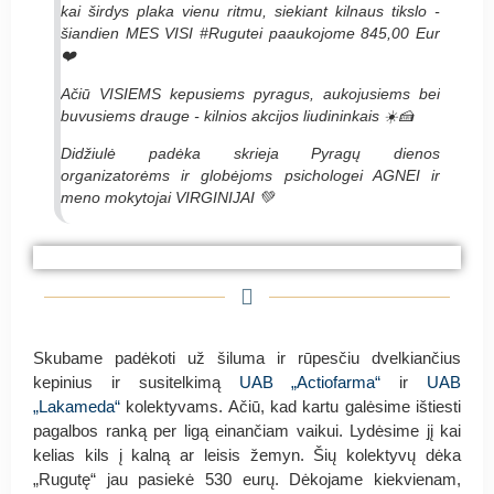
kai širdys plaka vienu ritmu, siekiant kilnaus tikslo -
šiandien MES VISI #Rugutei paaukojome 845,00 Eur
❤️
Ačiū VISIEMS kepusiems pyragus, aukojusiems bei
buvusiems drauge - kilnios akcijos liudininkais ☀️🍰
Didžiulė padėka skrieja Pyragų dienos
organizatorėms ir globėjoms psichologei AGNEI ir
meno mokytojai VIRGINIJAI 💚
#PyragasRugutei Kauno lopšelis-darželis
#PyragasRugutei Kauno lopšelis-darželis
#PyragasRugutei Kauno lopšelis-darželis
„Vyturėlis“
„Vyturėlis“
„Vyturėlis“
Skubame padėkoti už šiluma ir rūpesčiu dvelkiančius
kepinius ir susitelkimą
UAB „Actiofarma“
ir
UAB
„Lakameda“
kolektyvams. Ačiū, kad kartu galėsime ištiesti
pagalbos ranką per ligą einančiam vaikui. Lydėsime jį kai
kelias kils į kalną ar leisis žemyn. Šių kolektyvų dėka
„Rugutę“ jau pasiekė
530
eurų. Dėkojame kiekvienam,