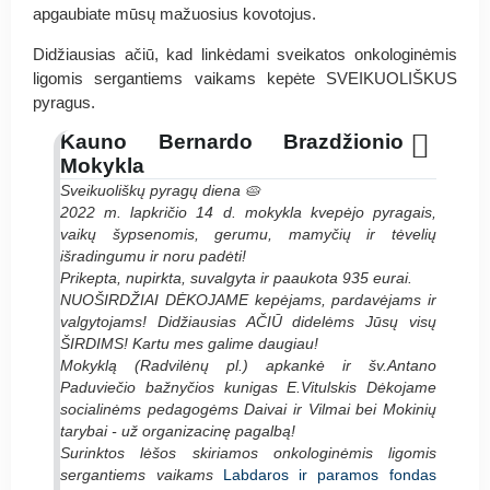
apgaubiate mūsų mažuosius kovotojus.
Didžiausias ačiū, kad linkėdami sveikatos onkologinėmis
ligomis sergantiems vaikams kepėte SVEIKUOLIŠKUS
pyragus.
Kauno Bernardo Brazdžionio
Mokykla
Sveikuoliškų pyragų diena 🥧
2022 m. lapkričio 14 d. mokykla kvepėjo pyragais,
vaikų šypsenomis, gerumu, mamyčių ir tėvelių
išradingumu ir noru padėti!
Prikepta, nupirkta, suvalgyta ir paaukota 935 eurai.
NUOŠIRDŽIAI DĖKOJAME kepėjams, pardavėjams ir
valgytojams! Didžiausias AČIŪ didelėms Jūsų visų
ŠIRDIMS! Kartu mes galime daugiau!
Mokyklą (Radvilėnų pl.) apkankė ir šv.Antano
Paduviečio bažnyčios kunigas E.Vitulskis Dėkojame
socialinėms pedagogėms Daivai ir Vilmai bei Mokinių
tarybai - už organizacinę pagalbą!
Surinktos lėšos skiriamos onkologinėmis ligomis
sergantiems vaikams
Labdaros ir paramos fondas