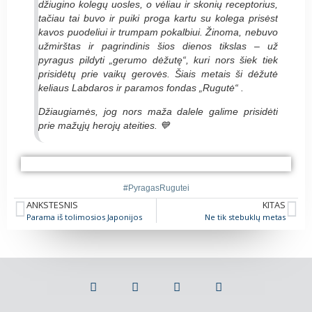
džiugino kolegų uosles, o vėliau ir skonių receptorius,
tačiau tai buvo ir puiki proga kartu su kolega prisėst
kavos puodeliui ir trumpam pokalbiui. Žinoma, nebuvo
užmirštas ir pagrindinis šios dienos tikslas – už
pyragus pildyti „gerumo dėžutę“, kuri nors šiek tiek
prisidėtų prie vaikų gerovės. Šiais metais ši dėžutė
keliaus Labdaros ir paramos fondas „Rugutė“ .
Džiaugiamės, jog nors maža dalele galime prisidėti
prie mažųjų herojų ateities. 💙
#PyragasRugutei UAB „Caverion Lietuva“
#PyragasRugutei UAB „Caverion Lietuva“
#PyragasRugutei UAB „Caverion Lietuva“
#PyragasRugutei UAB „Caverion Lietuva“
#PyragasRugutei
ANKSTESNIS
KITAS
Parama iš tolimosios Japonijos
Ne tik stebuklų metas