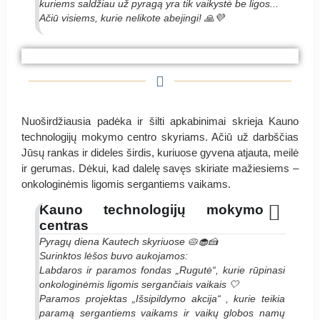
kuriems saldžiau už pyragą yra tik vaikystė be ligos...
Ačiū visiems, kurie nelikote abejingi! 🙏💜
#PyragasRugutei VDU klasikinio ugdymo
#PyragasRugutei VDU klasikinio ugdymo
#PyragasRugutei VDU klasikinio ugdymo
mokykla, Partizanų g. 118
mokykla, Partizanų g. 118
mokykla, Partizanų g. 118
Nuoširdžiausia padėka ir šilti apkabinimai skrieja Kauno
technologijų mokymo centro skyriams. Ačiū už darbščias
Jūsų rankas ir dideles širdis, kuriuose gyvena atjauta, meilė
ir gerumas. Dėkui, kad dalelę savęs skiriate mažiesiems –
onkologinėmis ligomis sergantiems vaikams.
Kauno technologijų mokymo
centras
Pyragų diena Kautech skyriuose 🥧🧁🍰
Surinktos lėšos buvo aukojamos:
Labdaros ir paramos fondas „Rugutė“, kurie rūpinasi
onkologinėmis ligomis sergančiais vaikais 🤍
Paramos projektas „Išsipildymo akcija“ , kurie teikia
paramą sergantiems vaikams ir vaikų globos namų