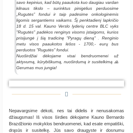
savo kepinius, kad būtų paaukota kuo daugiau vardan
kilnaus tikslo – surinktus pinigėlius perduosime
„Rugutės” fondui ir taip padėsime onkologinėmis
ligomis sergantiems vaikams. Šį penktadienį lapkričio
18 d. 15 val. Kauno Verslo lyderių centre BLC vyks
"Rugutės" padėkos renginys visoms įstaigoms, kurios
prisijungė į šią tradicinę "Pyragų dieną" . Renginio
metu visos paaukotos lėšos - 1700,- eurų bus
perduotos "Rugutės" fondui.
Nuoširdžiai dėkojame visai bendruomenei už
aktyvumą, kūrybiškumą, nuoširdumą ir susitelkimą 🙏
Gerumas mus jungia!
#PyragasRugutei Kauno Jurgio Dobkevičiaus
#PyragasRugutei Kauno Jurgio Dobkevičiaus
#PyragasRugutei Kauno Jurgio Dobkevičiaus
progimnazija
progimnazija
progimnazija
Nepavargsime dėkoti, nes tai didelis ir nenusakomas
džiaugsmas! Iš visos širdies dėkojame Kauno Bernardo
Brazdžionio mokyklos bendruomenei, kad esate empatiški,
drąsūs ir susitelkę. Jūs savo draugyste ir dosnumu