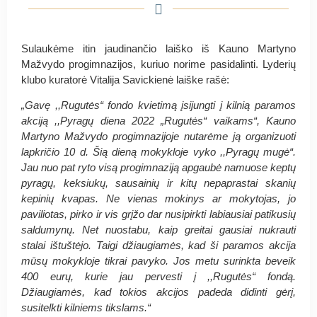
Sulaukėme itin jaudinančio laiško iš Kauno Martyno
Mažvydo progimnazijos, kuriuo norime pasidalinti. Lyderių
klubo kuratorė Vitalija Savickienė laiške rašė:
„Gavę ,,Rugutės“ fondo kvietimą įsijungti į kilnią paramos
akciją ,,Pyragų diena 2022 „Rugutės“ vaikams“, Kauno
Martyno Mažvydo progimnazijoje nutarėme ją organizuoti
lapkričio 10 d. Šią dieną mokykloje vyko ,,Pyragų mugė“.
Jau nuo pat ryto visą progimnaziją apgaubė namuose keptų
pyragų, keksiukų, sausainių ir kitų nepaprastai skanių
kepinių kvapas. Ne vienas mokinys ar mokytojas, jo
paviliotas, pirko ir vis grįžo dar nusipirkti labiausiai patikusių
saldumynų. Net nuostabu, kaip greitai gausiai nukrauti
stalai ištuštėjo. Taigi džiaugiamės, kad ši paramos akcija
mūsų mokykloje tikrai pavyko. Jos metu surinkta beveik
400
eurų, kurie jau pervesti į ,,Rugutės“ fondą.
Džiaugiamės, kad tokios akcijos padeda didinti gėrį,
susitelkti kilniems tikslams.“