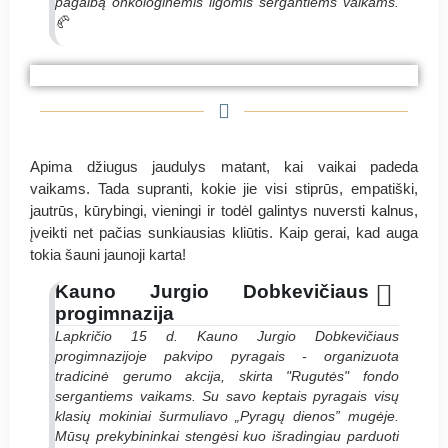
pagalbą onkologinėmis ligomis sergantiems vaikams.
🥐
#PyragasRugutei Lukšių Vinco Grybo
#PyragasRugutei Lukšių Vinco Grybo
#PyragasRugutei Lukšių Vinco Grybo
gimnazija
gimnazija
gimnazija
Apima džiugus jaudulys matant, kai vaikai padeda
vaikams. Tada supranti, kokie jie visi stiprūs, empatiški,
jautrūs, kūrybingi, vieningi ir todėl galintys nuversti kalnus,
įveikti net pačias sunkiausias kliūtis. Kaip gerai, kad auga
tokia šauni jaunoji karta!
Kauno Jurgio Dobkevičiaus
progimnazija
Lapkričio 15 d. Kauno Jurgio Dobkevičiaus
progimnazijoje pakvipo pyragais - organizuota
tradicinė gerumo akcija, skirta "Rugutės" fondo
sergantiems vaikams. Su savo keptais pyragais visų
klasių mokiniai šurmuliavo „Pyragų dienos” mugėje.
Mūsų prekybininkai stengėsi kuo išradingiau parduoti