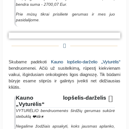
bendra suma - 2700,07 Eur.
Prie mūsų tikrai prisilietė gerumas ir mes juo
pasidalijome.
#PyragasRugutei Balsių mokykla
#PyragasRugutei Balsių mokykla
#PyragasRugutei Balsių mokykla
Skubame padėkoti
Kauno lopšelio-darželio „Vyturėlis“
bendruomenei. Ačiū už susitelkimą, rūpestį kiekvienam
vaikui, išgirdusiam onkologinės ligos diagnozę. Tik būdami
būryje esame stiprūs ir galintys įveikti net didžiausias
kliūtis.
Kauno lopšelis-darželis
„Vyturėlis“
VYTURĖLIO bendruomenės širdžių gerumas sukūrė
stebuklą ❤️🍰☀️
Negalime žodžiais apsakyti, koks jausmas aplanko,