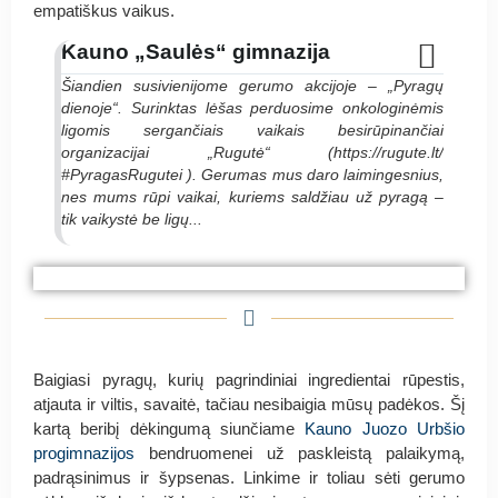
empatiškus vaikus.
Kauno „Saulės“ gimnazija
Šiandien susivienijome gerumo akcijoje – „Pyragų
dienoje“. Surinktas lėšas perduosime onkologinėmis
ligomis sergančiais vaikais besirūpinančiai
organizacijai „Rugutė“ (https://rugute.lt/
#PyragasRugutei ). Gerumas mus daro laimingesnius,
nes mums rūpi vaikai, kuriems saldžiau už pyragą –
tik vaikystė be ligų...
#PyragasRugutei Kauno „Saulės“ gimnazija
#PyragasRugutei Kauno „Saulės“ gimnazija
#PyragasRugutei Kauno „Saulės“ gimnazija
Baigiasi pyragų, kurių pagrindiniai ingredientai rūpestis,
atjauta ir viltis, savaitė, tačiau nesibaigia mūsų padėkos. Šį
kartą beribį dėkingumą siunčiame
Kauno Juozo Urbšio
progimnazijos
bendruomenei už paskleistą palaikymą,
padrąsinimus ir šypsenas. Linkime ir toliau sėti gerumo