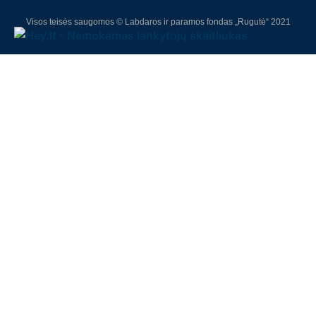
Visos teisės saugomos © Labdaros ir paramos fondas „Rugutė“ 2021