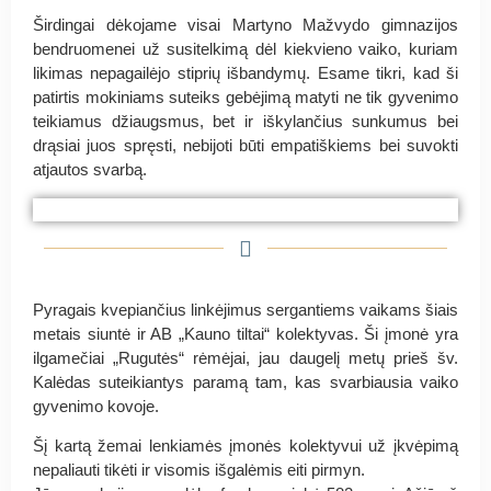
Širdingai dėkojame visai Martyno Mažvydo gimnazijos
bendruomenei už susitelkimą dėl kiekvieno vaiko, kuriam
likimas nepagailėjo stiprių išbandymų. Esame tikri, kad ši
patirtis mokiniams suteiks gebėjimą matyti ne tik gyvenimo
teikiamus džiaugsmus, bet ir iškylančius sunkumus bei
drąsiai juos spręsti, nebijoti būti empatiškiems bei suvokti
atjautos svarbą.
#PyragasRugutei Kauno Martyno Mažvydo
#PyragasRugutei Kauno Martyno Mažvydo
#PyragasRugutei Kauno Martyno Mažvydo
#PyragasRugutei Kauno Martyno Mažvydo
progimnazija
progimnazija
progimnazija
progimnazija
Pyragais kvepiančius linkėjimus sergantiems vaikams šiais
metais siuntė ir AB „Kauno tiltai“ kolektyvas. Ši įmonė yra
ilgamečiai „Rugutės“ rėmėjai, jau daugelį metų prieš šv.
Kalėdas suteikiantys paramą tam, kas svarbiausia vaiko
gyvenimo kovoje.
Šį kartą žemai lenkiamės įmonės kolektyvui už įkvėpimą
nepaliauti tikėti ir visomis išgalėmis eiti pirmyn.