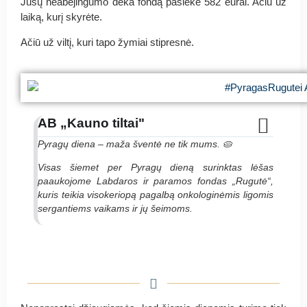
Jūsų neabejingumo dėka fondą pasiekė
582
eurai. Ačiū už
laiką, kurį skyrėte.
Ačiū už viltį, kuri tapo žymiai stipresnė.
AB „Kauno tiltai"
Pyragų diena – maža šventė ne tik mums. 🥧
Visas šiemet per Pyragų dieną surinktas lėšas
paaukojome Labdaros ir paramos fondas „Rugutė“,
kuris teikia visokeriopą pagalbą onkologinėmis ligomis
sergantiems vaikams ir jų šeimoms.