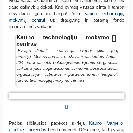
Nepaprastai džiaugiamės, kad šiomis dienomis turime tiek
daug galimybių dėkoti. Kad pyragų virusas plinta ir tampa
nevaldoma gerumo banga! Ačiū
Kauno technologijų
mokymų centrui
už draugystę ir paramą fondo
globojamiems vaikams.
Kauno technologijų mokymo
centras
"Pyragų diena" - spalvinga, kvapni, pilna gerų
emocijų. Mes su Jumis ir mažaisiais pacientais. Auka -
304 eurai pasieks onkologinėmis ligomis sergančiais
vaikais ir juos auginančiomis šeimomis besirūpinančiai
organizacijai - labdaros ir paramos fondui "Rugutė".
Kauno technologijų mokymo centras.
#PyragasRugutei Kauno technologijų mokymo
#PyragasRugutei Kauno technologijų mokymo
#PyragasRugutei Kauno technologijų mokymo
centras
centras
centras
Pačios šilčiausios padėkos skrieja
Kauno „Varpelio“
pradinės mokyklos
bendruomenei. Dėkojame, kad pyragų