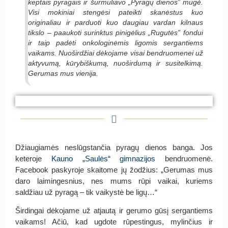
keptais pyragais ir šurmuliavo „Pyragų dienos” mugė.
Visi mokiniai stengėsi pateikti skanėstus kuo
originaliau ir parduoti kuo daugiau vardan kilnaus
tikslo – paaukoti surinktus pinigėlius „Rugutės” fondui
ir taip padėti onkologinėmis ligomis sergantiems
vaikams. Nuoširdžiai dėkojame visai bendruomenei už
aktyvumą, kūrybiškumą, nuoširdumą ir susitelkimą.
Gerumas mus vienija.
#PyragasRugutei Kauno Pilėnų progimnazija
#PyragasRugutei Kauno Pilėnų progimnazija
#PyragasRugutei Kauno Pilėnų progimnazija
Džiaugiamės neslūgstančia pyragų dienos banga. Jos
keteroje
Kauno „Saulės“ gimnazijos
bendruomenė.
Facebook paskyroje skaitome jų žodžius: „Gerumas mus
daro laimingesnius, nes mums rūpi vaikai, kuriems
saldžiau už pyragą – tik vaikystė be ligų…“
Širdingai dėkojame už atjautą ir gerumo gūsį sergantiems
vaikams! Ačiū, kad ugdote rūpestingus, mylinčius ir