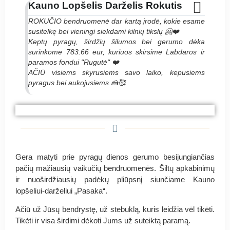
Kauno Lopšelis Darželis Rokutis
ROKUČIO bendruomenė dar kartą įrodė, kokie esame
susitelkę bei vieningi siekdami kilnių tikslų 🤗❤️
Keptų pyragų, širdžių šilumos bei gerumo dėka
surinkome 783.66 eur, kuriuos skirsime Labdaros ir
paramos fondui "Rugutė" ❤️
AČIŪ visiems skyrusiems savo laiko, kepusiems
pyragus bei aukojusiems 🍰🥰
#PyragasRugutei Kauno Lopšelis Darželis
#PyragasRugutei Kauno Lopšelis Darželis
#PyragasRugutei Kauno Lopšelis Darželis
Rokutis
Rokutis
Rokutis
Gera matyti prie pyragų dienos gerumo besijungiančias
pačių mažiausių vaikučių bendruomenės. Šiltų apkabinimų
ir nuoširdžiausių padėkų pliūpsnį siunčiame Kauno
lopšeliui-darželiui „Pasaka“.
Ačiū už Jūsų bendrystę, už stebuklą, kuris leidžia vėl tikėti.
Tikėti ir visa širdimi dėkoti Jums už suteiktą paramą.