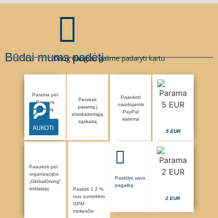
Būdai mums padėti
Daug daugiau galime padaryti kartu
Parama per
Paaukoti
Pervesti
Paysera
naudojantis
paramą į
sistemą
PayPal
atsiskaitomąją
sistema
sąskaitą
AUKOTI
5 EUR
Paaukoti per
organizacijos
Pasiūlyti savo
„GlobalGiving“
pagalbą
tinklalapį
Paskirti 1.2 %
nuo sumokėto
2 EUR
GPM
mokesčio