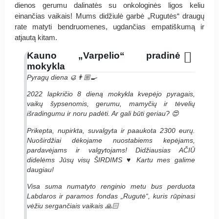
dienos gerumu dalinatės su onkologinės ligos keliu
einančias vaikais! Mums didžiulė garbė „Rugutės“ draugų
rate matyti bendruomenes, ugdančias empatiškumą ir
atjautą kitam.
Kauno „Varpelio“ pradinė
mokykla
Pyragų diena 🥮👨🏼‍🍳
2022 lapkričio 8 dieną mokykla kvepėjo pyragais,
vaikų šypsenomis, gerumu, mamyčių ir tėvelių
išradingumu ir noru padėti. Ar gali būti geriau? 😍
Prikepta, nupirkta, suvalgyta ir paaukota 2300 eurų.
Nuoširdžiai dėkojame nuostabiems kepėjams,
pardavėjams ir valgytojams! Didžiausias AČIŪ
didelėms Jūsų visų ŠIRDIMS ♥️ Kartu mes galime
daugiau!
Visa suma numatyto renginio metu bus perduota
Labdaros ir paramos fondas „Rugutė“, kuris rūpinasi
vėžiu sergančiais vaikais 🙏🏻