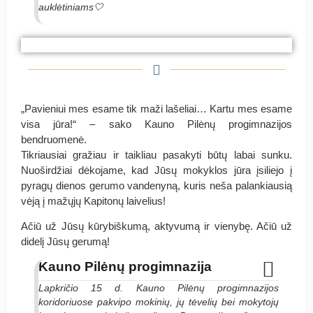
auklėtiniams🤍
#PyragasRugutei Kauno technologijų mokymo
#PyragasRugutei Kauno technologijų mokymo
#PyragasRugutei Kauno technologijų mokymo
centras
centras
centras
„Pavieniui mes esame tik maži lašeliai… Kartu mes esame
visa jūra!“ – sako Kauno Pilėnų progimnazijos
bendruomenė.
Tikriausiai gražiau ir taikliau pasakyti būtų labai sunku.
Nuoširdžiai dėkojame, kad Jūsų mokyklos jūra įsiliejo į
pyragų dienos gerumo vandenyną, kuris neša palankiausią
vėją į mažųjų Kapitonų laivelius!
Ačiū už Jūsų kūrybiškumą, aktyvumą ir vienybę. Ačiū už
didelį Jūsų gerumą!
Kauno Pilėnų progimnazija
Lapkričio 15 d. Kauno Pilėnų progimnazijos
koridoriuose pakvipo mokinių, jų tėvelių bei mokytojų