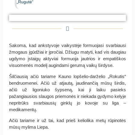
„Rugutė“
#PyragasRugutei Kauno Bernardo
#PyragasRugutei Kauno Bernardo
#PyragasRugutei Kauno Bernardo
Brazdžionio Mokykla
Brazdžionio Mokykla
Brazdžionio Mokykla
Sakoma, kad ankstyvoje vaikystėje formuojasi svarbiausi
žmogaus įgūdžiai ir įpročiai. Džiugu matyti, kad vis daugiau
ugdymo įstaigų aktyviai formuoja jautrios ir empatiškos
visuomenės modelį augindami gerumą vaikų širdyse.
Šilčiausią ačiū tariame Kauno lopšelio-darželio „Rokutis“
bendruomenei. Ačiū už atjautą, jaudinančią mūsų širdis,
ačiū už ligoniuko šypseną, kai ji laiku pasieks
pažangiausios slaugos priemonės ir niekada gydymo kelyje
nepritrūks svarbiausių ginklų jo kovoje su liga –
medikamentų.
Ačiū tariame ir už tai, kad prieš keliolika metų rūpinotės
mūsų mylima Liepa.