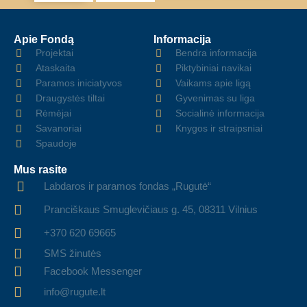
Apie Fondą
Informacija
Projektai
Bendra informacija
Ataskaita
Piktybiniai navikai
Paramos iniciatyvos
Vaikams apie ligą
Draugystės tiltai
Gyvenimas su liga
Rėmėjai
Socialinė informacija
Savanoriai
Knygos ir straipsniai
Spaudoje
Mus rasite
Labdaros ir paramos fondas „Rugutė“
Pranciškaus Smuglevičiaus g. 45, 08311 Vilnius
+370 620 69665
SMS žinutės
Facebook Messenger
info@rugute.lt