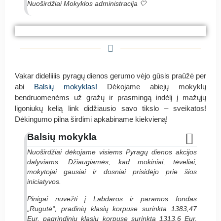
Nuoširdžiai Mokyklos administracija 🤍
#PyragasRugutei Kauno „Varpelio“ pradinė
#PyragasRugutei Kauno „Varpelio“ pradinė
#PyragasRugutei Kauno „Varpelio“ pradinė
#PyragasRugutei Kauno „Varpelio“ pradinė
mokykla
mokykla
mokykla
mokykla
Vakar dideliiiis pyragų dienos gerumo vėjo gūsis praūžė per
abi
Balsių mokyklas!
Dėkojame abiejų mokyklų
bendruomenėms už gražų ir prasmingą indėlį į mažųjų
ligoniukų kelią link didžiausio savo tikslo – sveikatos!
Dėkingumo pilna širdimi apkabiname kiekvieną!
Balsių mokykla
Nuoširdžiai dėkojame visiems Pyragų dienos akcijos
dalyviams. Džiaugiamės, kad mokiniai, tėveliai,
mokytojai gausiai ir dosniai prisidėjo prie šios
iniciatyvos.
Pinigai nuvežti į Labdaros ir paramos fondas
„Rugutė“, pradinių klasių korpuse surinkta 1383,47
Eur, pagrindinių klasių korpuse surinkta 1313,6 Eur,