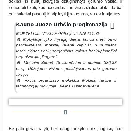
sėklas, iš kurių išdygsta džiuginantys gerumo vaisiai ir
nenustoti tikėti, kad nuoširdūs ir iš visos širdies atlikti darbai
gali pakeisti pasaulį ir pripildyti jį saugumo, vilties ir atjautos.
Kauno Juozo Urbšio progimnazija
MOKYKLOJE VYKO PYRAGŲ DIENA! 🥧🍪🍩
🧁 Mokykloje vyko Pyragų diena, kurios metu buvo
pardavinėjami mokinių iškepti kepiniai, o surinktos
lėšos skirtos vėžiu sergančiais vaikais besirūpinančiai
organizacijai „Rugutė“.
🧁 Mokiniai iškepė 76 skanėstus ir surinko 330,33
eurų. Dėkojame visiems prisidėjusiems prie gerumo
akcijos.
🧁 Akciją organizavo mokyklos Mokinių taryba ir
technologijų mokytoja Evelina Bujanauskienė.
#PyragasRugutei Kauno Juozo Urbšio
#PyragasRugutei Kauno Juozo Urbšio
#PyragasRugutei Kauno Juozo Urbšio
progimnazija
progimnazija
progimnazija
Be galo gera matyti, tiek daug mokyklų prisijungusių prie