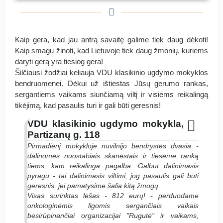
"Pasaka"
"Pasaka"
"Pasaka"
Kaip gera, kad jau antrą savaitę galime tiek daug dėkoti!
Kaip smagu žinoti, kad Lietuvoje tiek daug žmonių, kuriems
daryti gerą yra tiesiog gera!
Šilčiausi žodžiai keliauja VDU klasikinio ugdymo mokyklos
bendruomenei. Dėkui už ištiestas Jūsų gerumo rankas,
sergantiems vaikams siunčiamą viltį ir visiems reikalingą
tikėjimą, kad pasaulis turi ir gali būti geresnis!
VDU klasikinio ugdymo mokykla,
Partizanų g. 118
Pirmadienį mokykloje nuvilnijo bendrystės dvasia -
dalinomės nuostabiais skanėstais ir tiesėme ranką
tiems, kam reikalinga pagalba. Galbūt dalinimasis
pyragu - tai dalinimasis viltimi, jog pasaulis gali būti
geresnis, jei pamatysime šalia kitą žmogų.
Visas surinktas lėšas - 812 eurų! - perduodame
onkologinėmis ligomis sergančiais vaikais
besirūpinančiai organizacijai "Rugutė" ir vaikams,