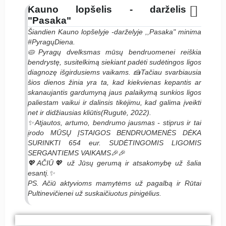
Kauno lopšelis - darželis
"Pasaka"
Šiandien Kauno lopšelyje -darželyje ,,Pasaka" minima
#PyragųDiena.
🥧Pyragų dvelksmas mūsų bendruomenei reiškia
bendrystę, susitelkimą siekiant padėti sudėtingos ligos
diagnozę išgirdusiems vaikams. 🍰Tačiau svarbiausia
šios dienos žinia yra ta, kad kiekvienas kepantis ar
skanaujantis gardumyną jaus palaikymą sunkios ligos
paliestam vaikui ir dalinsis tikėjimu, kad galima įveikti
net ir didžiausias kliūtis(Rugutė, 2022).
✨️Atjautos, artumo, bendrumo jausmas - stiprus ir tai
įrodo MŪSŲ ĮSTAIGOS BENDRUOMENĖS DĖKA
SURINKTI 654 eur. SUDĖTINGOMIS LIGOMIS
SERGANTIEMS VAIKAMS🎉🎉
💖AČIŪ💖 už Jūsų gerumą ir atsakomybę už šalia
esantį.✨️
PS. Ačiū aktyvioms mamytėms už pagalbą ir Rūtai
Pultinevičienei už suskaičiuotus pinigėlius.
#PyragasRugutei Kauno lopšelis - darželis
#PyragasRugutei Kauno lopšelis - darželis
#PyragasRugutei Kauno lopšelis - darželis