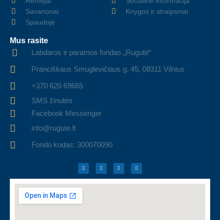
Rėmėjai
Socialinė informacija
Savanoriai
Knygos ir straipsniai
Spaudoje
Mus rasite
Labdaros ir paramos fondas „Rugutė“
Pranciškaus Smuglevičiaus g. 45, 08311 Vilnius
+370 620 69665
SMS žinutės
Facebook Messenger
info@rugute.lt
Fondo kodas: 300070090