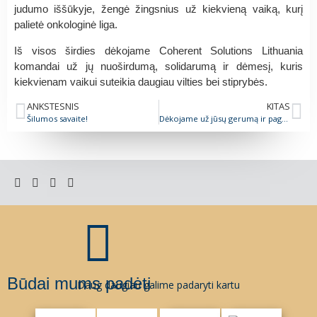
judumo iššūkyje, žengė žingsnius už kiekvieną vaiką, kurį
palietė onkologinė liga.
Iš visos širdies dėkojame Coherent Solutions Lithuania
komandai už jų nuoširdumą, solidarumą ir dėmesį, kuris
kiekvienam vaikui suteikia daugiau vilties bei stiprybės.
ANKSTESNIS
KITAS
Šilumos savaite!
Dėkojame už jūsų gerumą ir pagalbą
Būdai mums padėti
Daug daugiau galime padaryti kartu