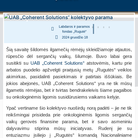
Labdaros ir paramos
fondas „Rugutė“
2024 gruodžio 18
Šią savaitę šildomės ilgamečių rėmėjų skleidžiamoje atjautos,
rūpesčio dėl sergančių vaikų, šilumoje. Buvo labai gera
susitikti su
UAB „Coherent Solutions“
atstovėmis, kartu prie
arbatos puodelio apžvelgti praėjusių metų „Rugutės“ veiklos
akimirkas, pasidalinti pasiekimais ir patirtais iššūkiais. Be
jokios abejonės, UAB „Coherent Solutions“ yra ne tik mūsų
ilgametis rėmėjas, bet ir tvirtas bendrakeleivis šiame pagalbos
su onkologinėmis ligomis susidūrusiems vaikams kelyje.
Ypač vertiname šio kolektyvo nuoširdų norą padėti – jie ne tik
reikšmingai prisideda prie onkologinėmis ligomis sergančių
vaikų gerovės finansine parama, bet ir savo asmeniniu
dalyvavimu stiprina mūsų iniciatyvas. Rudenį jie su
entuziazmu įsiliejo į „Rugutės“ komandą Nacionaliniame