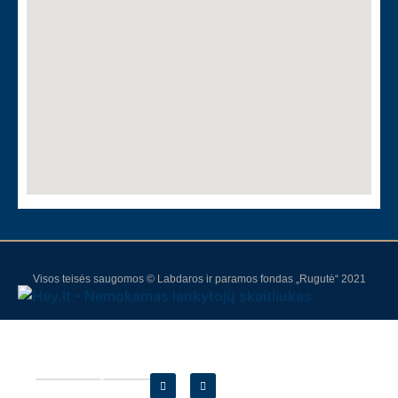
Visos teisės saugomos © Labdaros ir paramos fondas „Rugutė“ 2021