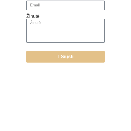
Žinutė
Siųsti