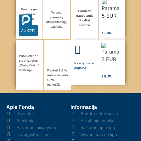
Parama per
Paaukoti
Pervesti
Paysera
naudojantis
paramą į
sistemą
PayPal
atsiskaitomąją
sistema
sąskaitą
AUKOTI
5 EUR
Paaukoti per
organizacijos
Pasiūlyti savo
„GlobalGiving“
pagalbą
tinklalapį
Paskirti 1.2 %
nuo sumokėto
2 EUR
GPM
mokesčio
Apie Fondą
Informacija
Projektai
Bendra informacija
Ataskaita
Piktybiniai navikai
Paramos iniciatyvos
Vaikams apie ligą
Draugystės tiltai
Gyvenimas su liga