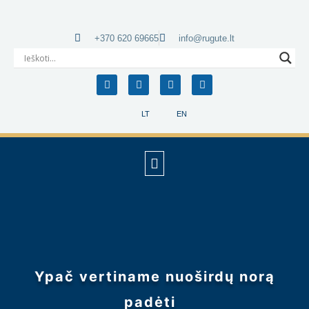
+370 620 69665
info@rugute.lt
LT
EN
Ypač vertiname nuoširdų norą
padėti