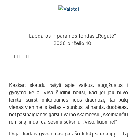
Labdaros ir paramos fondas „Rugutė“
2026 birželio 10
Kaskart skaudu rašyti apie vaikus, sugrįžusius į
gydymo kelią. Visa širdimi norisi, kad jei jau buvo
lemta išgirsti onkologinės ligos diagnozę, tai būtų
vienas vienintelis kelias – sunkus, alinantis, duobėtas,
bet pasibaigiantis garsiu varpo skambesiu, skelbiančiu
remisiją, ir dar garsesniu šūksniu: „Viso, ligonine!“
Deja, kartais gyvenimas parašo kitokį scenarijų… Tą