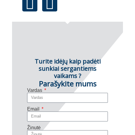
Turite idėjų kaip padėti
sunkiai sergantiems
vaikams ?
Parašykite mums
Vardas
Email
Žinutė