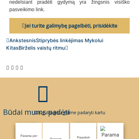
nedelsiant pradėti gydymą yra žingsnis visiško
pasveikimo link.
Jei turite galimybę pagelbėti, prisidėkite
Ankstesnis
Stiprybės linkėjimas Mykolui
Kitas
Birželis vaistų ritmu
Būdai mums padėti
Daug daugiau galime padaryti kartu
Parama per
Paaukoti
Pervesti