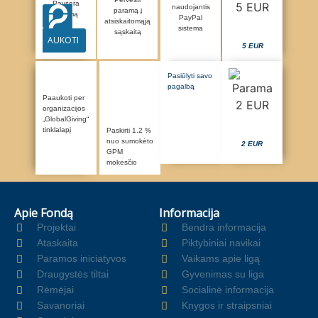
Paysera
naudojantis
paramą į
sistemą
PayPal
atsiskaitomąją
sistema
sąskaitą
AUKOTI
5 EUR
Pasiūlyti savo
pagalbą
Paaukoti per
organizacijos
„GlobalGiving“
tinklalapį
Paskirti 1.2 %
nuo sumokėto
2 EUR
GPM
mokesčio
Apie Fondą
Informacija
Projektai
Bendra informacija
Ataskaita
Piktybiniai navikai
Paramos iniciatyvos
Vaikams apie ligą
Draugystės tiltai
Gyvenimas su liga
Rėmėjai
Socialinė informacija
Savanoriai
Knygos ir straipsniai