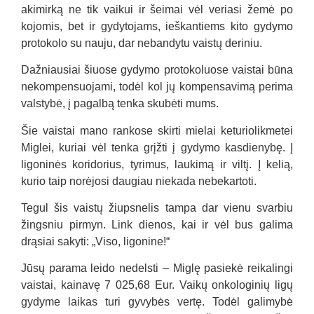
akimirką ne tik vaikui ir šeimai vėl veriasi žemė po
kojomis, bet ir gydytojams, ieškantiems kito gydymo
protokolo su nauju, dar nebandytu vaistų deriniu.
Dažniausiai šiuose gydymo protokoluose vaistai būna
nekompensuojami, todėl kol jų kompensavimą perima
valstybė, į pagalbą tenka skubėti mums.
Šie vaistai mano rankose skirti mielai keturiolikmetei
Miglei, kuriai vėl tenka grįžti į gydymo kasdienybę. Į
ligoninės koridorius, tyrimus, laukimą ir viltį. Į kelią,
kurio taip norėjosi daugiau niekada nebekartoti.
Tegul šis vaistų žiupsnelis tampa dar vienu svarbiu
žingsniu pirmyn. Link dienos, kai ir vėl bus galima
drąsiai sakyti: „Viso, ligonine!“
Jūsų parama leido nedelsti – Miglę pasiekė reikalingi
vaistai, kainavę
7 025,68
Eur. Vaikų onkologinių ligų
gydyme laikas turi gyvybės vertę. Todėl galimybė