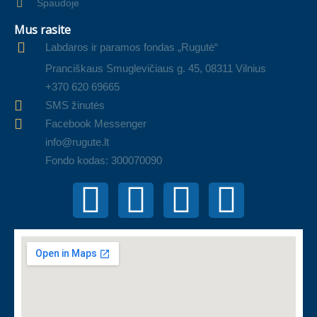
Spaudoje
Mus rasite
Labdaros ir paramos fondas „Rugutė“
Pranciškaus Smuglevičiaus g. 45, 08311 Vilnius
+370 620 69665
SMS žinutės
Facebook Messenger
info@rugute.lt
Fondo kodas: 300070090