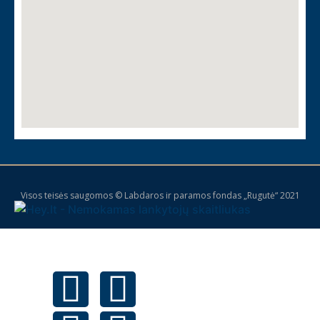
Visos teisės saugomos © Labdaros ir paramos fondas „Rugutė“ 2021