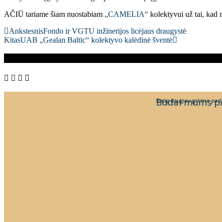
AČIŪ tariame šiam nuostabiam
„CAMELIA“
kolektyvui už tai, kad n
Ankstesnis
Fondo ir VGTU inžinerijos licėjaus draugystė
Kitas
UAB „Gealan Baltic“ kolektyvo kalėdinė šventė
Būdai mums p
Daug daugiau galime pada