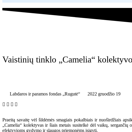
Vaistinių tinklo „Camelia“ kolektyv
Labdaros ir paramos fondas „Rugutė“
2022 gruodžio 19
Praeitą savaitę vėl šildėmės smagiais pokalbiais ir nuoširdžiais aps
„Camelia“ kolektyvas ir šiais metais susitelkė dėl vaikų, serganči
efektyvioms gydymo ir slaugos priemonėms įsigyti.