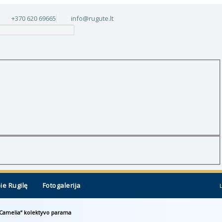
+370 620 69665
info@rugute.lt
ie Rugilę
Fotogalerija
 „Camelia“ kolektyvo parama