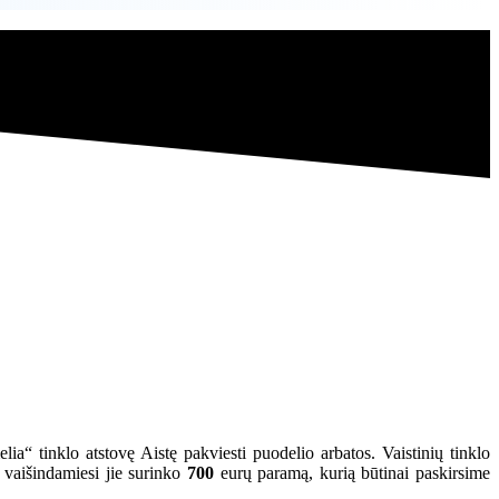
ia“ tinklo atstovę Aistę pakviesti puodelio arbatos. Vaistinių tinklo
 vaišindamiesi jie surinko
700
eurų paramą, kurią būtinai paskirsime