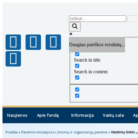
Daugiau paieškos rezultatų...
Exact matches only
Search in title
Search in content
Naujienos
Apie fondą
Informacija
Vaikų sala
Ap
Pradžia
»
Paramos Iniciatyvos
»
Įmonių ir organizacijų parama
»
Vaistinių tinklo