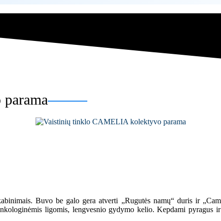
o parama
ikabinimais. Buvo be galo gera atverti „Rugutės namų“ duris ir „Camel
ų onkologinėmis ligomis, lengvesnio gydymo kelio. Kepdami pyragus ir