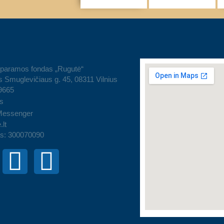
 paramos fondas „Rugutė“
 Smuglevičiaus g. 45, 08311 Vilnius
9665
s
Messenger
.lt
s: 300070090