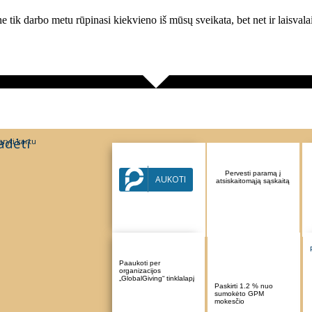
e tik darbo metu rūpinasi kiekvieno iš mūsų sveikata, bet net ir laisvala
adėti
ryti kartu
Parama per Paysera
Pervesti paramą į
AUKOTI
sistemą
atsiskaitomąją sąskaitą
Paaukoti per
organizacijos
„GlobalGiving“ tinklalapį
Paskirti 1.2 % nuo
sumokėto GPM
mokesčio