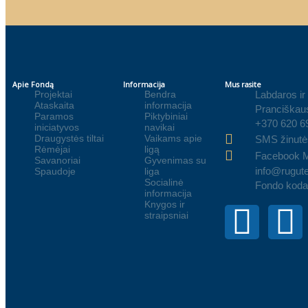
Apie Fondą
Informacija
Mus rasite
Projektai
Bendra
Labdaros ir
Ataskaita
informacija
Pranciškaus
Paramos
Piktybiniai
+370 620 6
iniciatyvos
navikai
Draugystės tiltai
Vaikams apie
SMS žinutė
Rėmėjai
ligą
Facebook 
Savanoriai
Gyvenimas su
info@rugute
Spaudoje
liga
Socialinė
Fondo koda
informacija
Knygos ir
straipsniai